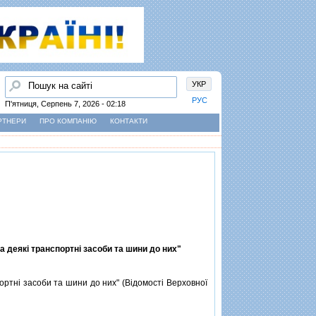
Пошук
УКР
РУС
П'ятниця, Серпень 7, 2026 - 02:18
РТНЕРИ
ПРО КОМПАНІЮ
КОНТАКТИ
на деякi транспортнi засоби та шини до них"
портнi засоби та шини до них" (Вiдомостi Верховної