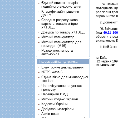
Єдиний список товарів
"4. Звiльнити
подвійного використання
мотоциклiв, щ
Класифікаційні рішення
реалiзацiї тр
ДМСУ
виробництва не
Середня розрахункова
2. Доповнити 
вартість товарів згідно
УКТЗЕД
"6. Звiльнити
Довідка по товару УКТЗЕД
(код
40.11 10
обороти з реа
Митний калькулятор
визначеному Ка
Митний калькулятор для
громадян (М16)
II. Цей Закон
Розрахунок імпорта
автомобіля
м. Київ,
12 червня 199
Інформаційна підтримка
N 340/97-ВР
Електронне декларування
NCTS Фаза 5
Єдине вікно для міжнародної
торгівлі
Час очікування в пунктах
пропуску
Перевірити ВМД
Митний кодекс України
Кодекси України
Довідкові матеріали
Архів новин