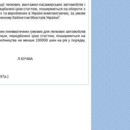
ї легкових, вантажно-пасажирських автомобiлiв i
ередбаченi цiєю статтею, поширюються на обороти з
х та вироблених в Українi комплектуючих, за умови
ченому Кабiнетом Мiнiстрiв України".
шин пневматичних гумових для легкових автомобiлiв
iльги, передбаченi цiєю статтею, поширюються на
иробництва не менше 100000 шин на рiк у порядку,
Л КУЧМА
97р.)