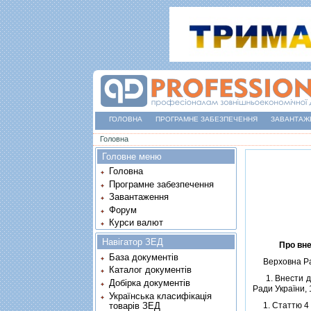
ГОЛОВНА
ПРОГРАМНЕ ЗАБЕЗПЕЧЕННЯ
ЗАВАНТАЖ
Ви є тут
Головна
Головне меню
Головна
Програмне забезпечення
Завантаження
Форум
Курси валют
Навігатор ЗЕД
Про вне
База документів
Верховна Ра
Каталог документів
1. Внести 
Добірка документів
Ради України, 1
Українська класифікація
товарів ЗЕД
1. Статтю 4 в