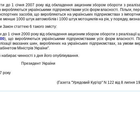
 до 1 сiчня 2007 року вiд обкладення акцизним збором обороти з реалiзацi
о виробляються українськими пiдприємствами усiх форм власностi. Пiльги, п
анспортних засобiв, що виробляються на українських пiдприємствах з iмпортни
 менше 1000 штук автомобiлiв i 1000 штук мотоциклiв на рiк, у порядку, визна
Закон статтею 6 такого змiсту:
 до 1 сiчня 2000 року вiд обкладення акцизним збором обороти з реалiзацiї 
000
), що виробляються українськими пiдприємствами усiх форм власностi. П
лiзацiї вказаних шин, вироблених на українських пiдприємствах, за умови в
бiнетом Мiнiстрiв України".
 набирає чинностi з дня його опублiкування.
Президент України
7 року
(Газета "Урядовий Кур'єр" N 122 вiд 8 липня 19