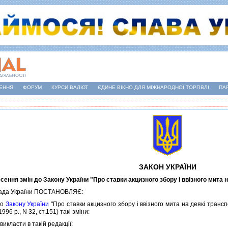
ЕННЯ
ФОРУМ
КУРСИ ВАЛЮТ
ЄДИНЕ ВІКНО ДЛЯ МІЖНАРОДНОЇ ТОРГІВЛІ
ПА
ЗАКОН УКРАЇНИ
сення змiн до Закону України "Про ставки акцизного збору i ввiзного мита 
да України ПОСТАНОВЛЯЄ:
до
Закону України
"Про ставки акцизного збору i ввiзного мита на деякi транс
996 р., N 32, ст.151) такi змiни:
икласти в такiй редакцiї: