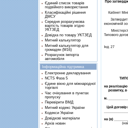
Про затвердже
Єдиний список товарів
подвійного використання
Класифікаційні рішення
Кабiнет Мiнiс
ДМСУ
Затвердити Ти
Середня розрахункова
економiчнiй зо
вартість товарів згідно
УКТЗЕД
Мiнiстерству
Довідка по товару УКТЗЕД
Типового догов
Митний калькулятор
Митний калькулятор для
Iнд. 27
громадян (М16)
Розрахунок імпорта
автомобіля
Інформаційна підтримка
Електронне декларування
NCTS Фаза 5
               
Єдине вікно для міжнародної
на реалiзацiю 
торгівлі
розвитку, в 
Час очікування в пунктах
пропуску
Перевірити ВМД
   Цей договiр
Митний кодекс України
Кодекси України
Довідкові матеріали
Архів новин