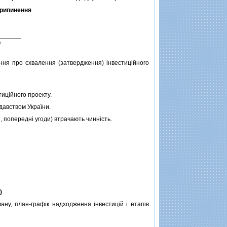
 припинення
______
)
ня про схвалення (затвердження) iнвестицiйного
ицiйного проекту.
давством України.
 попереднi угоди) втрачають чиннiсть.
)
ну, план-графiк надходження iнвестицiй i етапiв