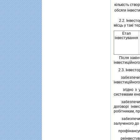
кiлькiсть ств
обсяги iнвести
2.2. Iнвестор
мiсць у такi те
Етап
iнвестування
Пiсля закiнче
iнвестицiйного
2.3. Iнвестор
забезпечити ц
iнвестицiйного
згiдно з уст
системами ене
забезпечити 
договорi iнве
робiтникам, пр
забезпечити р
залученого до
профiнансувати
реiнвестувати