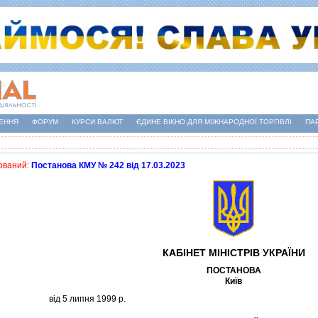
ЕННЯ
ФОРУМ
КУРСИ ВАЛЮТ
ЄДИНЕ ВІКНО ДЛЯ МІЖНАРОДНОЇ ТОРГІВЛІ
ПА
ований:
Постанова КМУ № 242 від 17.03.2023
КАБIНЕТ МIНIСТРIВ УКРАЇНИ
ПОСТАНОВА
Київ
вiд 5 липня 1999 р.