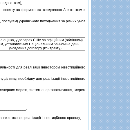
онодавством);
о проекту за формою, затвердженою Агентством з
, послугам) українського походження за рiвних умов
на оцiнка, у доларах США за офiцiйним (обмiнним)
ом, установленим Нацiональним банком на день
укладення договору (контракту)
ьностi для реалiзацiї Iнвестором iнвестицiйного
iлянку, необхiдну для реалiзацiї iнвестицiйного
женерних мереж, систем енергопостачання, мереж
_____________;
нах стосовно реалiзацiї iнвестицiйного проекту;