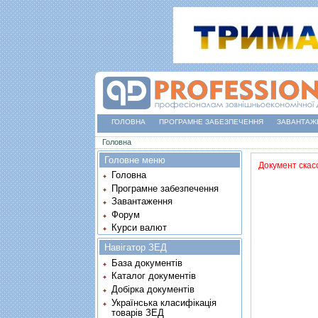
ГОЛОВНА
ПРОГРАМНЕ ЗАБЕЗПЕЧЕННЯ
ЗАВАНТАЖ
Ви є тут
Головна
Головне меню
Документ скас
Головна
Програмне забезпечення
Завантаження
Форум
Курси валют
Навігатор ЗЕД
База документів
Каталог документів
Добірка документів
Українська класифікація
товарів ЗЕД