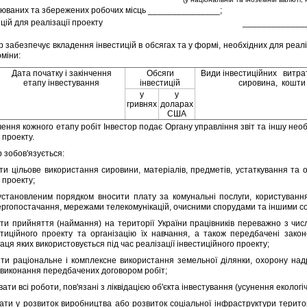
орюваних та збережених робочих мiсць _______________;
цiй для реалiзацiї проекту
_____________
 забезпечує вкладення iнвестицiй в обсягах та у формi, необхiдних для реалi
рмiни:
Дата початку i закiнчення
Обсяги
Види iнвестицiйних витрат
етапу iнвестування
iнвестицiй
сировина, кошти
у
у
гривнях
доларах
США
ння кожного етапу робiт Iнвестор подає Органу управлiння звiт та iншу необх
 проекту.
 зобов'язується:
iльове використання сировини, матерiалiв, предметiв, устаткування та об
 проекту;
ановленим порядком вносити плату за комунальнi послуги, користуванн
ргопостачання, мережами телекомунiкацiй, очисними спорудами та iншими со
прийняття (наймання) на територiї України працiвникiв переважно з числ
стицiйного проекту та органiзацiю їх навчання, а також передбаченi зако
аця яких використовується пiд час реалiзацiї iнвестицiйного проекту;
ацiональне i комплексне використання земельної дiлянки, охорону надр i
 виконання передбачених договором робiт;
 всi роботи, пов'язанi з лiквiдацiєю об'єкта iнвестування (усунення екологiч
 у розвиток виробництва або розвиток соцiальної iнфраструктури територiї