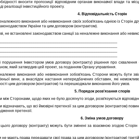
iдностi вносити пропозицiї вiдповiдним органам виконавчої влади та мiс
дi реалiзацiї iнвестицiйного проекту.
4. Вiдповiдальнiсть Сторiн
еналежного виконання або невиконання своїх зобов'язань однiєю iз Сторiн дру
аконодавством України та цим договором (контрактом).
i, не встановленi законодавством санкцiї за неналежне виконання або невик
_______________________________________________________
_______________________________________________________
_______________________________________________________
_______________________________________________________
порушення Iнвестором умов договору (контракту) рiшення про схвалення (
аном, який затвердив цей проект, за поданням Органу управлiння.
лежне виконання або невиконання зобов'язань Сторони можуть бути звiльн
їхньої вини, а внаслiдок настання непередбачених обставин, якi неможли
остi цим договором (контрактом) та перешкоджали виконанню його умов.
5. Порядок розв'язання спорiв
и мiж Сторонами, щодо яких не було досягнуто згоди, розв'язуються вiдповiдн
вiдзначають, що всi ймовiрнi претензiї за цим договором (контрактом) повин
дження претензiї.
6. Змiна умов договору
ого договору (контракту) можуть бути змiненi за взаємною згодою Сторiн 
не мають права передавати свої права за цим договором (контрактом) третiй 