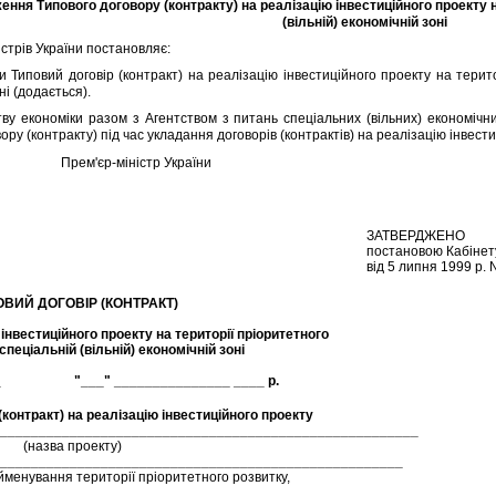
ння Типового договору (контракту) на реалiзацiю iнвестицiйного проекту на
(вiльнiй) економiчнiй зонi
трiв України постановляє:
повий договiр (контракт) на реалiзацiю iнвестицiйного проекту на територi
нi (додається).
 економiки разом з Агентством з питань спецiальних (вiльних) економiчн
ору (контракту) пiд час укладання договорiв (контрактiв) на реалiзацiю iнвести
Прем'єр-мiнiстр України
ЗАТВЕРДЖЕНО
постановою Кабiнету
вiд 5 липня 1999 р. 
   ТИПОВИЙ ДОГОВIР (КОНТРАКТ)

iнвестицiйного проекту на територiї прiоритетного

спецiальнiй (вiльнiй) економiчнiй зонi

 (контракт) на реалiзацiю iнвестицiйного проекту
