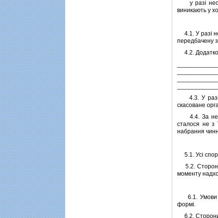
у разi необх
виникають у хо
4.1. У разi н
передбачену з
4.2. Додатков
___________
___________
___________
___________
4.3. У разi 
скасоване орг
4.4. За нена
сталося не з 
набрання чинн
5.1. Усi спор
5.2. Сторони 
моменту надхо
6.1. Умови ць
формi.
6.2. Сторони 