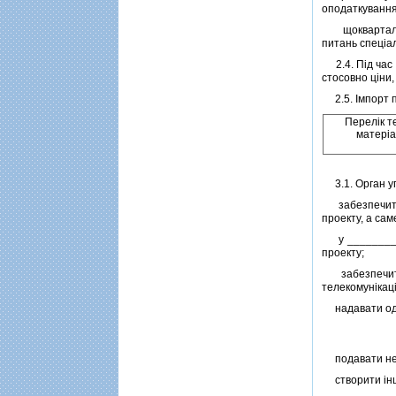
оподаткування
щокварталу н
питань спецiал
2.4. Пiд час р
стосовно цiни,
2.5. Iмпорт пр
Перелiк т
матерiал
3.1. Орган уп
забезпечити н
проекту, а сам
у ___________
проекту;
забезпечити 
телекомунiкац
надавати одно
подавати необ
створити iншi