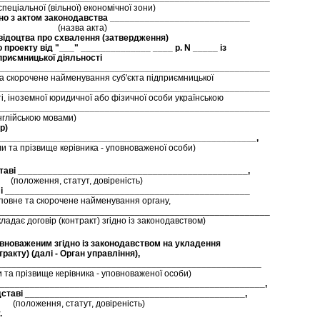
 свiдоцтва про схвалення (затвердження)

о проекту вiд "___" ______________ ____ р. N _____ iз

приємницької дiяльностi

) 

iнiцiали та прiзвище керiвника - уповноваженої особи) 
         (повне та скорочене найменування органу, 

______________________________________________________

кий укладає договiр (контракт) згiдно iз законодавством) 
овноваженим згiдно iз законодавством на укладення

ракту) (далi - Орган управлiння), 

_____________________________________________________, 

. 