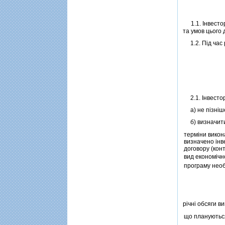
1.1. Iнвестор
та умов цього 
1.2. Пiд час р
2.1. Iнвестор
а) не пiзнiше 
б) визначит
термiни викона
визначено iнв
договору (ко
вид економiч
програму необ
рiчнi обсяги в
що плануютьс