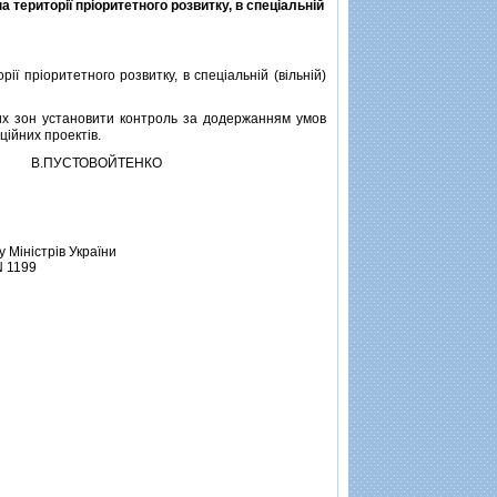
 територiї прiоритетного розвитку, в спецiальнiй
ї прiоритетного розвитку, в спецiальнiй (вiльнiй)
их зон установити контроль за додержанням умов
цiйних проектiв.
В.ПУСТОВОЙТЕНКО
 Мiнiстрiв України
N 1199