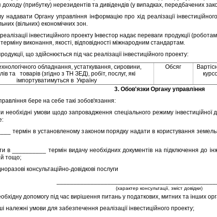
 доходу (прибутку) нерезидентiв та дивiдендiв (у випадках, передбачених зак
адавати Органу управлiння iнформацiю про хiд реалiзацiї iнвестицiйног
ьних (вiльних) економiчних зон.
еалiзацiї iнвестицiйного проекту Iнвестор надає переваги продукцiї (роботам
 термiну виконання, якостi, вiдповiдностi мiжнародним стандартам.
одукцiї, що здiйснюється пiд час реалiзацiї iнвестицiйного проекту:
ехнологiчного обладнання, устаткування, сировини,
Обсяг
Вартiс
iв та товарiв (згiдно з ТН ЗЕД), робiт, послуг, якi
курс
iмпортуватимуться в Україну
3. Обов'язки Органу управлiння
равлiння бере на себе такi зобов'язання:
еобхiднi умови щодо запровадження спецiального режиму iнвестицiйної дiял
е:
 термiн в установленому законом порядку надати в користування земельну д
в __________ термiн видачу необхiдних документiв на пiдключення до iн
iй тощо;
разовi консультацiйно-довiдковi послуги
_______________________________________________
(характер консультацiї, змiст довiдки)
хiдну допомогу пiд час вирiшення питань у податкових, митних та iнших орга
 належнi умови для забезпечення реалiзацiї iнвестицiйного проекту;