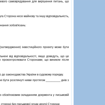
цевого самоврядування для вирiшення питань, що
га Сторона несе майнову та iншу вiдповiдальнiсть,
онання зобов'язань:
затвердження) iнвестицiйного проекту може бути
енi вiд вiдповiдальностi, якщо доведуть, що це
во проконтролювати Сторонами, що виникли пiсля
о до законодавства України в судовому порядку.
нi бути розглянутi ними протягом _________ днiв з
з обов'язковим складанням документа у письмовiй
сторонi без письмової згоди другої Сторони.