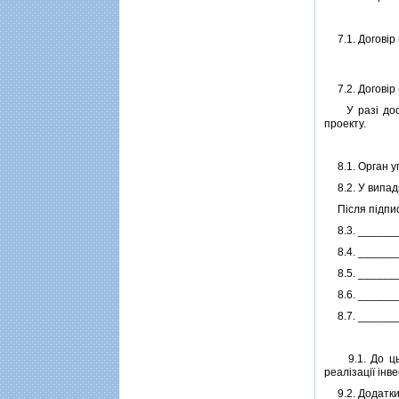
7.1. Договiр (
7.2. Договiр 
У разi достро
проекту.
8.1. Орган уп
8.2. У випадк
Пiсля пiдписа
8.3. ______
8.4. ______
8.5. ______
8.6. ______
8.7. ______
9.1. До цього
реалiзацiї iнв
9.2. Додатки 