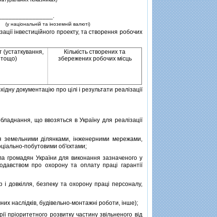
________________.
(у нацiональнiй та iноземнiй валютi)
зацiї iнвестицiйного проекту, та створення робочих
 (устаткування,
Кiлькiсть створених та
 тощо)
збережених робочих мiсць
iдну документацiю про цiлi i результати реалiзацiї
ладнання, що ввозяться в Україну для реалiзацiї
я земельними дiлянками, iнженерними мережами,
цiально-побутовими об'єктами;
а громадян України для виконання зазначеного у
нодавством про охорону та оплату працi гарантiї
 довкiлля, безпеку та охорону працi персоналу,
них наслiдкiв, будiвельно-монтажнi роботи, iнше);
 прiоритетного розвитку частину звiльненого вiд