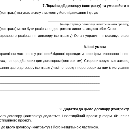
7. Термiни дiї договору (контракту) та умови його
контракт) вступає в силу з моменту його пiдписання i дiє до
________________________________________
(кiнець термiну реалiзацiї iнвестицiйного проекту
(контракт) може бути розiрвано достроково лише за згодою обох Сторiн.
кового розiрвання договору (контракту) Орган управлiння скасовує рiшен
8. Iншi умови
равлiння має право у разi необхiдностi проводити перевiрки виконання iнвест
ах, не передбачених цим договором (контрактом), Сторони керуються законо
ння цього договору (контракту) всi попереднi переговори за ним (листування,
__________________________________________________
__________________________________________________
__________________________________________________
__________________________________________________
__________________________________________________
9. Додатки до цього договору (контракту
 договору (контракту) додається iнвестицiйний проект у формi бiзнес-пла
естицiйного проекту.
до цього договору (контракту) є його невiд'ємною частиною.