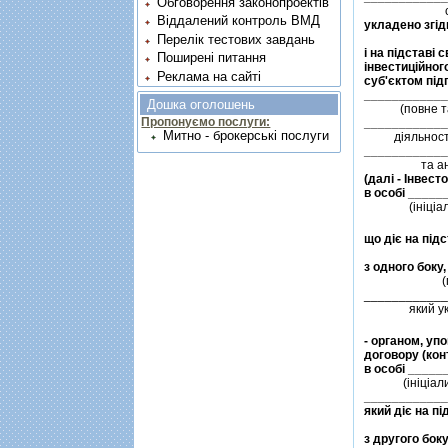
Обговорення законопроектів
Віддалений контроль ВМД
Перелік тестових завдань
i на пiдставi
Поширені питання
iнвестицiйног
Реклама на сайті
суб'єктом пiд
Дошка оголошень
Пропонуємо послуги:
Митно - брокерські послуги
(далi - Iнвестор
               (
                 
____________
               я
- органом, уп
договору (конт
____________
з другого боку