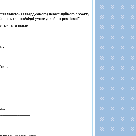
 схваленого (затвердженого) iнвестицiйного проекту
безпечити необхiднi умови для його реалiзацiї.
ться такi пiльги
_______________
_______________
кту)
єктi;
_______________
нiчне
______________;
 натуральних показниках)