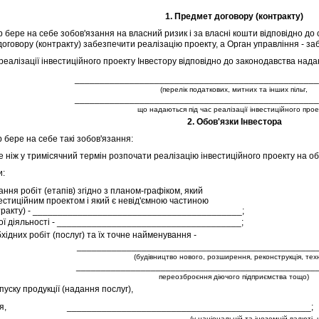
1. Предмет договору (контракту)
 бере на себе зобов'язання на власний ризик i за власнi кошти вiдповiдно до
договору (контракту) забезпечити реалiзацiю проекту, а Орган управлiння - за
еалiзацiї iнвестицiйного проекту Iнвестору вiдповiдно до законодавства надаю
_________________________________________________
(перелiк податкових, митних та iнших пiльг,
_________________________________________________
що надаються пiд час реалiзацiї iнвестицiйного прое
2. Обов'язки Iнвестора
 бере на себе такi зобов'язання:
нiж у тримiсячний термiн розпочати реалiзацiю iнвестицiйного проекту на об'
и:
ння робiт (етапiв) згiдно з планом-графiком, який
естицiйним проектом i який є невiд'ємною частиною
нтракту) - __________________________________________;
ної дiяльностi - _____________________________________;
хiдних робiт (послуг) та їх точне найменування -
________________________________________________
(будiвництво нового, розширення, реконструкцiя, тех
_________________________________________________
переозброєння дiючого пiдприємства тощо)
ипуску продукцiї (надання послуг),
я,
_________________________________________________;
(у нацiональнiй та iноземнiй валютi,