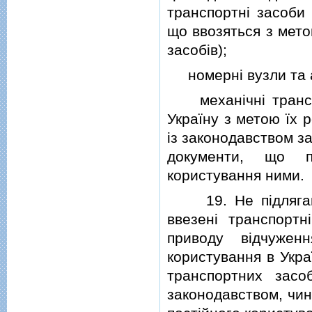
транспортнi засоби 
що ввозяться з мето
засобiв);
номернi вузли та а
механiчнi транспор
Україну з метою їх р
iз законодавством за
документи, що пi
користування ними.
19. Не пiдлягають
ввезенi транспортн
приводу вiдчужен
користування в Укра
транспортних засо
законодавством, чи