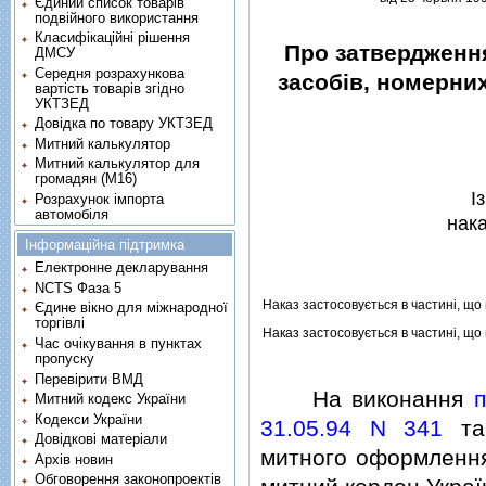
Єдиний список товарів
подвійного використання
Класифікаційні рішення
Про затвердженн
ДМСУ
Середня розрахункова
засобiв, номерних
вартість товарів згідно
УКТЗЕД
Довідка по товару УКТЗЕД
Митний калькулятор
Митний калькулятор для
громадян (М16)
I
Розрахунок імпорта
автомобіля
нак
Інформаційна підтримка
Електронне декларування
NCTS Фаза 5
Наказ застосовується в частинi, що
Єдине вікно для міжнародної
торгівлі
Наказ застосовується в частинi, що
Час очікування в пунктах
пропуску
Перевірити ВМД
На виконання
п
Митний кодекс України
Кодекси України
31.05.94 N 341
та 
Довідкові матеріали
митного оформлення
Архів новин
Обговорення законопроектів