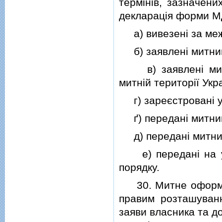
термiнiв, зазначени
декларацiя форми М
а) вивезенi за межi
б) заявленi митницi
в) заявленi митн
митнiй територiї Укр
г) зареєстрованi у 
ґ) переданi митницi
д) переданi митниц
е) переданi на ут
порядку.
30. Митне оформлен
правим розташуванн
заяви власника та д