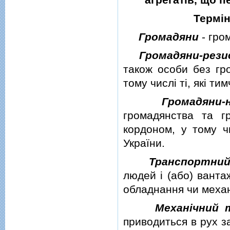
Термiн
Громадяни
- гро
Громадяни-рез
також особи без гро
тому числi тi, якi т
Громадяни-
громадянства та г
кордоном, у тому чи
України.
Транспортний
людей i (або) ванта
обладнання чи механ
Механiчний 
приводиться в рух з