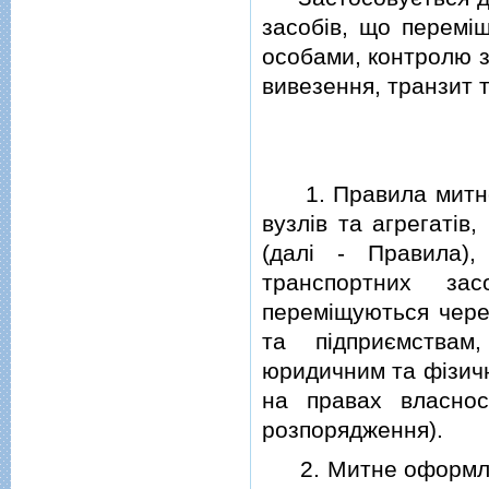
засобiв, що перемi
особами, контролю з
вивезення, транзит т
1. Правила митног
вузлiв та агрегатiв
(далi - Правила)
транспортних за
перемiщуються чере
та пiдприємствам
юридичним та фiзичн
на правах власнос
розпорядження).
2. Митне оформленн