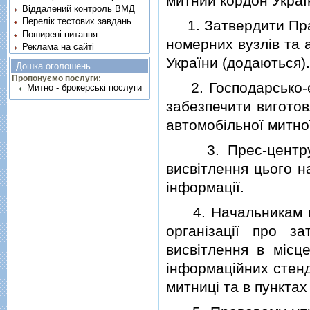
митний кордон Украї
Віддалений контроль ВМД
Перелік тестових завдань
1. Затвердити Прав
Поширені питання
номерних вузлiв та 
Реклама на сайті
України (додаються).
Дошка оголошень
Пропонуємо послуги:
2. Господарсько-ек
Митно - брокерські послуги
забезпечити виготов
автомобiльної митно
3. Прес-центру Д
висвiтлення цього н
iнформацiї.
4. Начальникам ми
органiзацiї про з
висвiтлення в мiсц
iнформацiйних стенд
митницi та в пункта