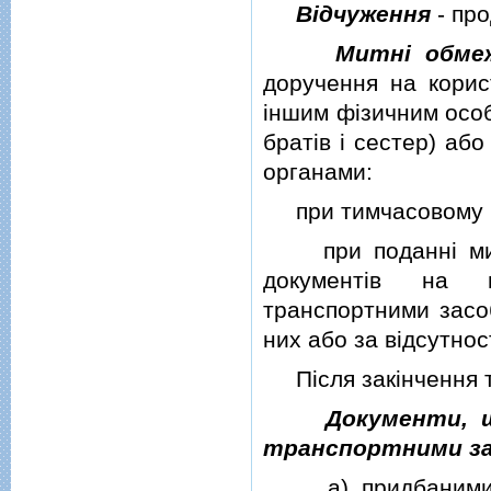
Вiдчуження
- про
Митнi обме
доручення на корис
iншим фiзичним особа
братiв i сестер) а
органами:
при тимчасовому вв
при поданнi митн
документiв на п
транспортними засоб
них або за вiдсутнос
Пiсля закiнчення т
Документи, 
транспортними з
а) придбаними (о