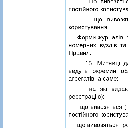
що вивозяться (п
постiйного користува
що вивозяться 
користування.
Форми журналiв, за 
номерних вузлiв та
Правил.
15. Митницi для 
ведуть окремий об
агрегатiв, а саме:
на якi видаються
реєстрацiю);
що вивозяться (пе
постiйного користува
що вивозяться гром