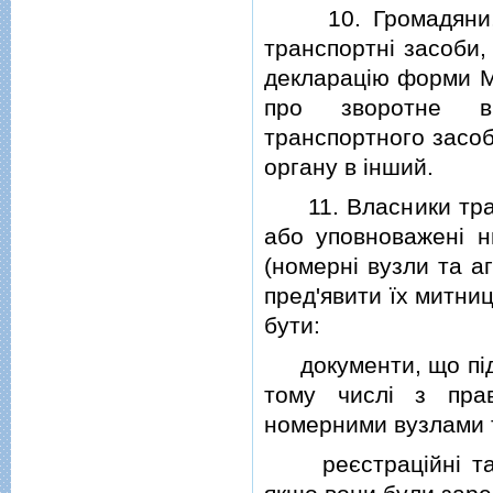
10. Громадяни, я
транспортнi засоби,
декларацiю форми М
про зворотне вв
транспортного засоб
органу в iнший.
11. Власники транс
або уповноваженi н
(номернi вузли та а
пред'явити їх митни
бути:
документи, що пiдт
тому числi з пра
номерними вузлами 
реєстрацiйнi та те