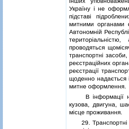
iнших уповноважен
Україну i не оформ
пiдставi пiдроблен
митними органами 
Автономнiй Республi
територiальнiстю
проводяться щомiсяч
транспортнi засоби,
реєстрацiйних орган
реєстрацiї транспор
щоденно надається i
митне оформлення.
В iнформацiї нав
кузова, двигуна, ша
мiсце проживання.
29. Транспортнi за