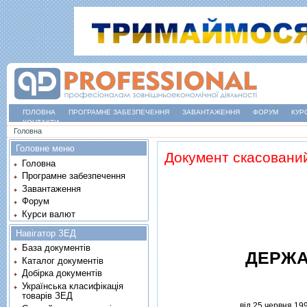
ГОЛОВНА
ПРОГРАМНЕ ЗАБЕЗПЕЧЕННЯ
ЗАВАНТАЖЕННЯ
ФОРУМ
КУР
КОНТАКТИ
Ви є тут
Головна
Головне меню
Документ скасовани
Головна
Програмне забезпечення
Завантаження
Форум
Курси валют
Навігатор ЗЕД
База документів
ДЕРЖА
Каталог документів
Добірка документів
Українська класифікація
товарів ЗЕД
вiд 25 червня 19