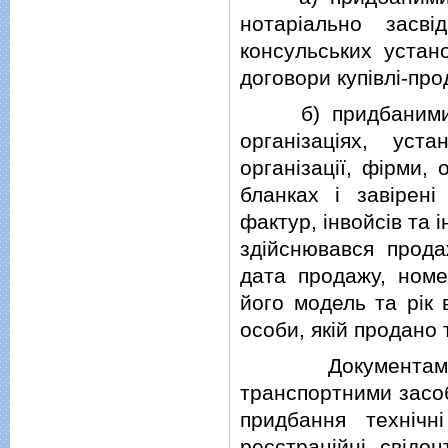
нотарiально засв
консульських устан
договори купiвлi-про
б) придбаними в 
органiзацiях, ус
органiзацiї, фiрми, 
бланках i завiренi 
фактур, iнвойсiв та 
здiйснювався прода
дата продажу, номе
його модель та рiк 
особи, якiй продано 
Документами, що
транспортними засоб
придбання технiчнi
реєстрацiйнi свiдо