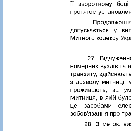
її зворотному боцi
протягом установлен
Продовження тер
допускається у ви
Митного кодексу Укр
27. Вiдчуження г
номерних вузлiв та 
транзиту, здiйснюєт
з дозволу митницi, 
проживають, за у
Митниця, в якiй бул
це засобами елек
зобов'язання про тра
28. З метою виявл