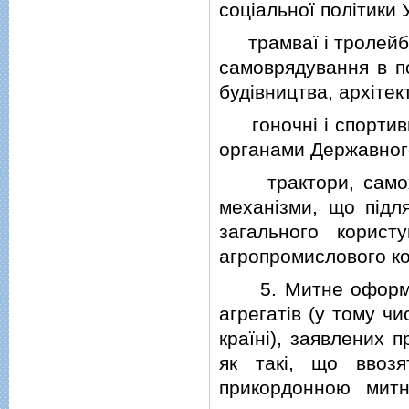
соцiальної полiтики 
трамваї i тролейбус
самоврядування в п
будiвництва, архiтек
гоночнi i спортивнi
органами Державного 
трактори, самохiдн
механiзми, що пiдл
загального корист
агропромислового ко
5. Митне оформлен
агрегатiв (у тому чи
країнi), заявлених 
як такi, що ввоз
прикордонною мит