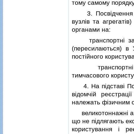
тому самому порядку
3. Посвiдчення на
вузлiв та агрегатi
органами на:
транспортнi засоб
(пересилаються) в 
постiйного користув
транспортнi зас
тимчасового користу
4. На пiдставi Пос
вiдомчiй реєстрацi
належать фiзичним 
великотоннажнi авто
що не пiдлягають ек
користування i ре