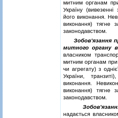
митним органам при
Україну (вивезеннi 
його виконання. Нев
виконання) тягне з
законодавством.
Зобов'язання 
митного органу в
власником транспо
митним органам при 
чи агрегату) з однiє
України, транзитi
виконання. Невико
виконання) тягне з
законодавством.
Зобов'язан
надається власнико