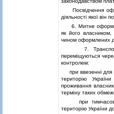
законодавством плат
Посвiдчення оформ
дiяльностi якої вiн 
6. Митне оформлен
як його власником,
чином оформлених д
7. Транспортнi 
перемiщуються через
контролем:
при ввезеннi для вi
територiю Україн
проживання власника
термiну таких обмеж
при тимчасовому
територiю України до