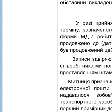
обставини, викладенi
У разi прийняття
термiну, зазначеног
форми МД-7 робить
продовжено до (дата
був продовжений цей
Записи завiряють
спiвробiтника митно
проставлянням штам
Митниця призначенн
електронної пошти
надавалося зобов
транспортного засоб
перший примiрник де