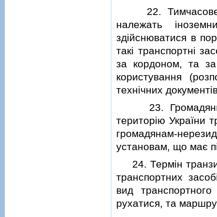
22. Тимчасове вв
належать iнозем
здiйснюватися в пор
такi транспортнi за
за кордоном, та за
користування (роз
технiчних документi
23. Громадяни-ре
територiю України т
громадянам-нерез
установам, що має п
24. Термiн транзит
транспортних засоб
вид транспортного
рухатися, та маршру