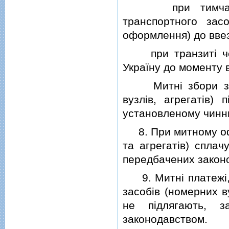
при тимчасовом
транспортного зас
оформлення) до ввез
при транзитi чере
Україну до моменту в
Митнi збори за п
вузлiв, агрегатiв)
установленому чинн
8. При митному офо
та агрегатiв) сплач
передбачених закон
9. Митнi платежi, 
засобiв (номерних в
не пiдлягають, з
законодавством.