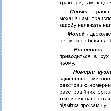
трактори, самохiднi 
Причiп
- трансп
механiчним трансп
засобу належать нап
Мопед
- двоколi
об'ємом не бiльш як 
Велосипед
- т
приводиться в рух
ньому.
Номернi вузл
здiйсненнi митн
реєстрацiю номерних
реєстрацiйних орган
технiчних паспортах
вiдмiтка про замiну.