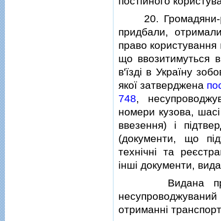
постiйного користув
20. Громадяни-рез
придбали, отримал
право користування 
що ввозитимуться в 
в'їздi в Україну зоб
якої затверджена
по
748
, несупроводжув
номери кузова, шасi
ввезення) i пiдтве
(документи, що пi
технiчнi та реєстра
iншi документи, вида
Видана прикорд
несупроводжуваний
отриманнi транспорт