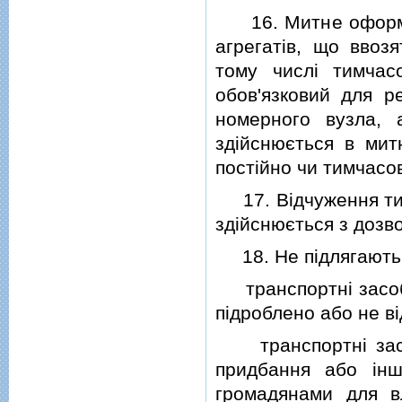
16. Митне оформле
агрегатiв, що ввоз
тому числi тимчас
обов'язковий для ре
номерного вузла, а
здiйснюється в митн
постiйно чи тимчасо
17. Вiдчуження тим
здiйснюється з дозв
18. Не пiдлягають п
транспортнi засоби
пiдроблено або не в
транспортнi засоби
придбання або iнш
громадянами для вл