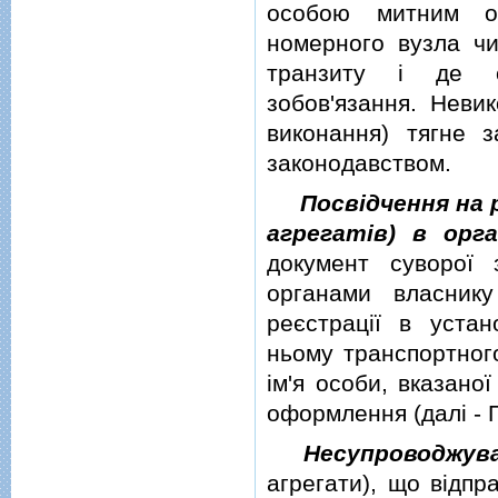
особою митним ор
номерного вузла чи
транзиту i де об
зобов'язання. Неви
виконання) тягне з
законодавством.
Посвiдчення на
агрегатiв) в орг
документ суворої 
органами власнику
реєстрацiї в уста
ньому транспортного
iм'я особи, вказано
оформлення (далi - 
Несупроводжув
агрегати), що вiдпр