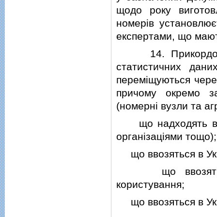
щодо року виготов
номерiв установлюєт
експертами, що мают
14. Прикордоннi 
статистичних дани
перемiщуються чере
причому окремо за
(номернi вузли та аг
що надходять в Ук
органiзацiями тощо);
що ввозяться в Укр
що ввозяться в
користування;
що ввозяться в Укр