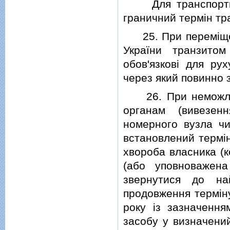
Для транспортни
граничний термiн тр
25. При перемiщенн
України транзито
обов'язковi для ру
через який повинно з
26. При неможливо
органам (вивезенн
номерного вузла чи
встановлений термiн
хвороба власника (к
(або уповноважен
звернутися до на
продовження термiну
року iз зазначення
засобу у визначени