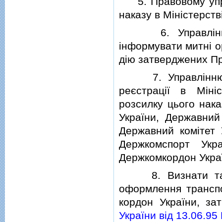
5. Правовому управ
наказу в Мiнiстерствi
6. Управлiнню мi
iнформувати митнi о
дiю затверджених П
7. Управлiнню сп
реєстрацiї в Мiнi
розсилку цього нака
України, Державний
Державний комiтет 
Держкомспорт Укра
Держкомкордон Укра
8. Визнати таким
оформлення транспо
кордон України, за
України вiд 13.06.95