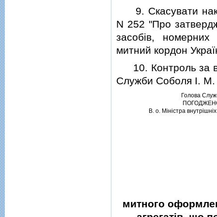
9. Скасувати наказ
N 252 "Про затверд
засобiв, номерних
митний кордон Украї
10. Контроль за ви
Служби Соболя I. М.
Голова Служ
ПОГОДЖЕН
В. о. Мiнiстра внутрiшнi
митного оформлен
агрегатiв, що 