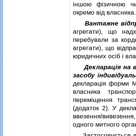
iншою фiзичною чи
окремо вiд власника.
Вантажне вiдп
агрегати), що над
перебували за корд
агрегати), що вiдпр
юридичних осiб i вла
Декларацiя на
засобу iндивiдуал
декларацiя форми МД
власника транспо
перемiщення транс
(додаток 2). У декл
ввезення/вивезення
одного митного орга
Застосовується дл