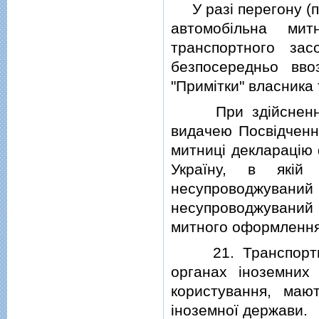
У разi перегону (п
автомобiльна ми
транспортного за
безпосередньо вво
"Примiтки" власника
При здiйсненнi м
видачею Посвiдченн
митницi декларацiю
Україну, в якiй
несупроводжувани
несупроводжуваний б
митного оформлення
21. Транспортнi з
органах iноземних
користування, маю
iноземної держави.