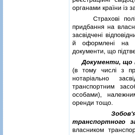
органами країни iз 
Страховi полiси,
придбання на власни
засвiдченi вiдповiд
й оформленi на в
документи, що пiдтв
Документи, що 
(в тому числi з п
нотарiально зас
транспортним засо
особами), належни
оренди тощо.
Зобов
транспортного з
власником транспо