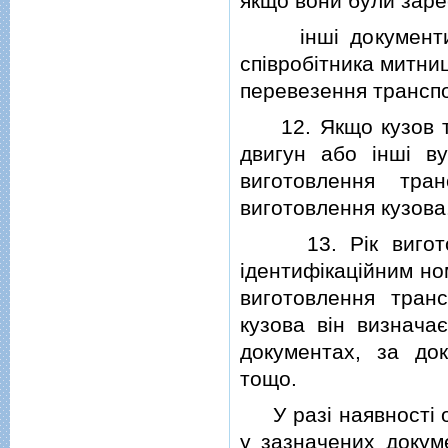
якщо вони були зареє
iншi документи, 
спiвробiтника митни
перевезення транспо
12. Якщо кузов тра
двигун або iншi ву
виготовлення тра
виготовлення кузова
13. Рiк виготовл
iдентифiкацiйним но
виготовлення тран
кузова вiн визнача
документах, за до
тощо.
У разi наявностi об
у зазначених докуме