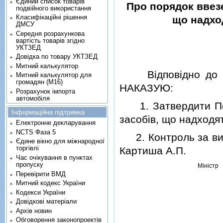
Єдиний список товарів
Про порядок ввезе
подвійного використання
Класифікаційні рішення
що надход
ДМСУ
Середня розрахункова
вартість товарів згідно
УКТЗЕД
Довідка по товару УКТЗЕД
Митний калькулятор
Вiдповiдно д
Митний калькулятор для
громадян (М16)
НАКАЗУЮ:
Розрахунок імпорта
автомобіля
1. Затвердити Поря
Інформаційна підтримка
засобiв, що надходят
Електронне декларування
NCTS Фаза 5
2. Контроль за вик
Єдине вікно для міжнародної
торгівлі
Картиша А.П.
Час очікування в пунктах
пропуску
Мiнiстр
Перевірити ВМД
Митний кодекс України
Кодекси України
Довідкові матеріали
Архів новин
Обговорення законопроектів