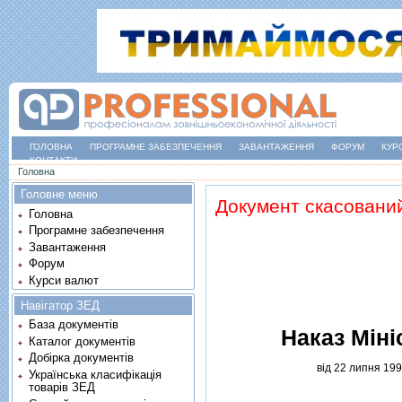
ГОЛОВНА
ПРОГРАМНЕ ЗАБЕЗПЕЧЕННЯ
ЗАВАНТАЖЕННЯ
ФОРУМ
КУР
КОНТАКТИ
Ви є тут
Головна
Головне меню
Документ скасовани
Головна
Програмне забезпечення
Завантаження
Форум
Курси валют
Навігатор ЗЕД
База документів
Наказ Мiнi
Каталог документів
Добірка документів
вiд 22 липня 199
Українська класифікація
товарів ЗЕД