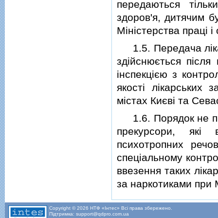
передаються тiль
здоров'я, дитячим б
Мiнiстерства працi i 
1.5. Передача лiка
здiйснюється пiсля
iнспекцiєю з контро
якостi лiкарських з
мiстах Києвi та Сева
1.6. Порядок не по
прекурсори, якi 
психотропних речов
спецiальному контро
ввезення таких лiка
за наркотиками при 
Copyright © 2026 НТФ «Інтес» Всі права збережено.
Підтримка: support@qdpro.com.ua