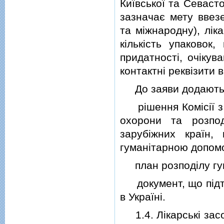
Київської та Севасто
зазначає мету ввезе
та мiжнародну), лiка
кiлькiсть упаковок,
придатностi, очiкув
контактнi реквiзити 
До заяви додаютьс
рiшення Комiсiї з 
охорони та розпод
зарубiжних країн,
гуманiтарною допом
план розподiлу гум
документ, що пiдтв
в Українi.
1.4. Лiкарськi засо