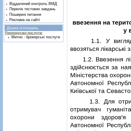
Віддалений контроль ВМД
Перелік тестових завдань
Поширені питання
Реклама на сайті
ввезення на терит
Дошка оголошень
у 
Пропонуємо послуги:
Митно - брокерські послуги
1.1. У виглядi г
ввозяться лiкарськi з
1.2. Ввезення лiка
здiйснюється за ная
Мiнiстерства охорон
Автономної Республ
Київської та Севасто
1.3. Для отриман
отримувач гуманiт
охорони здоров'я
Автономної Республi