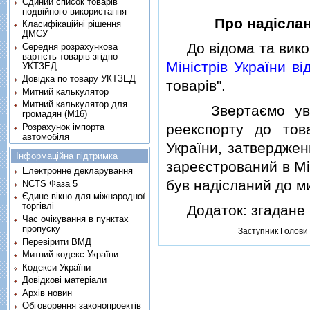
Єдиний список товарів
подвійного використання
Про надiслан
Класифікаційні рішення
ДМСУ
До вiдома та викор
Середня розрахункова
вартість товарів згідно
Мiнiстрiв України вi
УКТЗЕД
Довідка по товару УКТЗЕД
товарiв".
Митний калькулятор
Митний калькулятор для
Звертаємо увагу,
громадян (М16)
реекспорту до тов
Розрахунок імпорта
автомобіля
України, затвердже
Інформаційна підтримка
зареєстрований в Мiн
Електронне декларування
був надiсланий до ми
NCTS Фаза 5
Єдине вікно для міжнародної
торгівлі
Додаток: згадане
Час очікування в пунктах
пропуску
Заступник Голови
Перевірити ВМД
Митний кодекс України
Кодекси України
Довідкові матеріали
Архів новин
Обговорення законопроектів