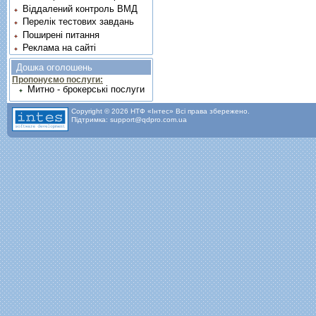
Віддалений контроль ВМД
Перелік тестових завдань
Поширені питання
Реклама на сайті
Дошка оголошень
Пропонуємо послуги:
Митно - брокерські послуги
Copyright © 2026 НТФ «Інтес» Всі права збережено.
Підтримка: support@qdpro.com.ua