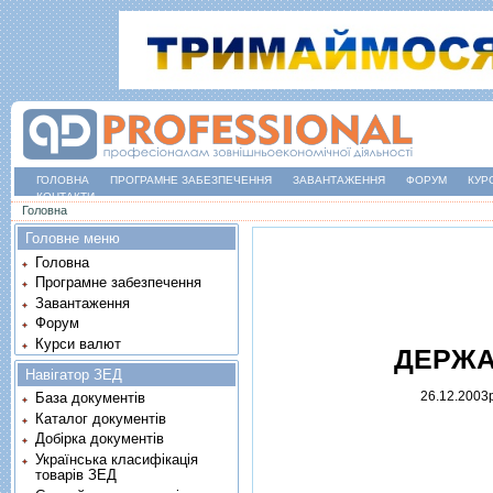
ГОЛОВНА
ПРОГРАМНЕ ЗАБЕЗПЕЧЕННЯ
ЗАВАНТАЖЕННЯ
ФОРУМ
КУР
КОНТАКТИ
Ви є тут
Головна
Головне меню
Головна
Програмне забезпечення
Завантаження
Форум
Курси валют
ДЕРЖА
Навігатор ЗЕД
26.12.2003р
База документів
Каталог документів
Добірка документів
Українська класифікація
товарів ЗЕД