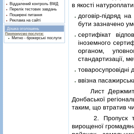
Віддалений контроль ВМД
в якостi натуроплати
Перелік тестових завдань
договiр-пiдряд н
Поширені питання
Реклама на сайті
бути зазначено ум
Дошка оголошень
сертифiкат вiдпо
Пропонуємо послуги:
Митно - брокерські послуги
iноземного сертиф
органом, уповн
стандартизацiї, ме
товаросупровiднi 
ввiзна пасажирськ
Лист Держмитслуж
Донбаської регiонал
таким, що втратив чи
2. Пропуск та ми
вирощеної громадян