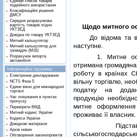
Єдиний список товарів
подвійного використання
Класифікаційні рішення
ДМСУ
Середня розрахункова
вартість товарів згідно
Щодо митного оф
УКТЗЕД
Довідка по товару УКТЗЕД
До вiдома та вико
Митний калькулятор
наступне.
Митний калькулятор для
громадян (М16)
1. Митне оформле
Розрахунок імпорта
автомобіля
отримана громадянам
Інформаційна підтримка
роботу в країнах С
Електронне декларування
вiльну торгiвлю, не
NCTS Фаза 5
Єдине вікно для міжнародної
податку на додан
торгівлі
продукцiю необхiдн
Час очікування в пунктах
пропуску
митне оформлення 
Перевірити ВМД
Митний кодекс України
проживає її власник.
Кодекси України
Довідкові матеріали
Пiдставою дл
Архів новин
сiльськогосподарськ
Обговорення законопроектів