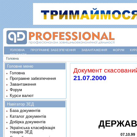
ГОЛОВНА
ПРОГРАМНЕ ЗАБЕЗПЕЧЕННЯ
ЗАВАНТАЖЕННЯ
ФОРУМ
КУР
КОНТАКТИ
Ви є тут
Головна
Головне меню
Документ скасовани
Головна
21.07.2000
Програмне забезпечення
Завантаження
Форум
Курси валют
Навігатор ЗЕД
База документів
Каталог документів
ДЕРЖАВ
Добірка документів
Українська класифікація
товарів ЗЕД
07.10.99