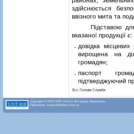
районах, земельних
здiйснюється безп
ввiзного мита та под
Пiдставою для пр
вказаної продукцiї є:
довiдка мiсцевих
вирощена на дiл
громадян;
паспорт грома
пiдтверджуючий пр
В.о. Голови Служби
Copyright © 2026 НТФ «Інтес» Всі права збережено.
Підтримка: support@qdpro.com.ua