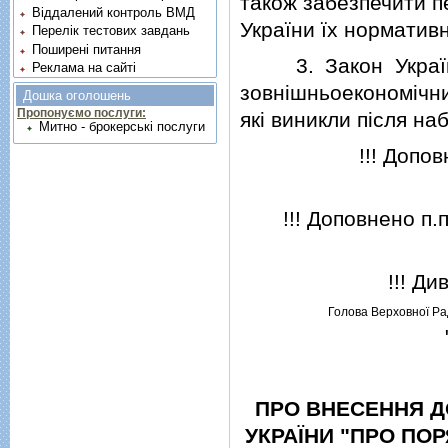
також забезпечити п
Віддалений контроль ВМД
України їх норматив
Перелік тестових завдань
Поширені питання
3. Закон України
Реклама на сайті
зовнiшньоекономiчни
Дошка оголошень
Пропонуємо послуги:
якi виникли пiсля на
Митно - брокерські послуги
!!! Доповне
!!! Доповнено п.п. 
!!! Див. 
Голова Верховної Ра
ПРО ВНЕСЕННЯ Д
УКРАЇНИ "ПРО ПО