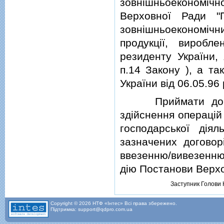
зовнiшньоекономiч
Верховної Ради "
зовнiшньоекономiчн
продукцiї, виробл
резиденту України,
п.14 Закону ), а т
України вiд 06.05.96
Приймати до мит
здiйснення операцiй
господарської дiя
зазначених договор
ввезенню/вивезенню
дiю Постанови Верхов
Заступник Голови 
Copyright © 2026 НТФ «Інтес» Всі права збережено.
Підтримка: support@qdpro.com.ua