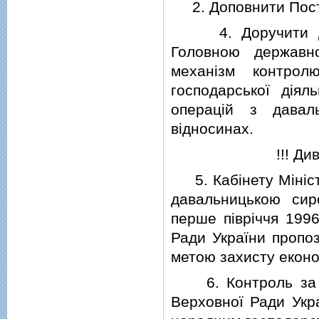
2. Доповнити Постан
4. Доручити Держ
Головною державн
механiзм контрол
господарської дiя
операцiй з давал
вiдносинах.
!!! Ди
5. Кабiнету Мiнiстр
давальницькою сир
перше пiврiччя 1996
Ради України пропоз
метою захисту економ
6. Контроль за ви
Верховної Ради Укра