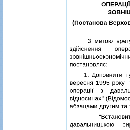
ОПЕРАЦI
ЗОВНI
(Постанова Верховн
3 метою врегулюв
здiйснення оп
зовнiшньоеконом
постановляє:
1. Доповнити пунк
вересня 1995 року "
операцiї з давал
вiдносинах" (Вiдомос
абзацами другим та т
"Встановити, щ
давальницькою си