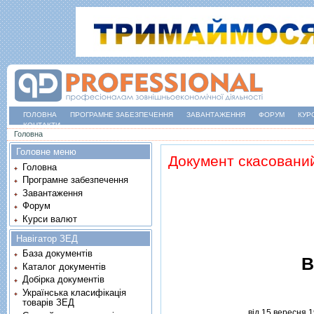
ГОЛОВНА
ПРОГРАМНЕ ЗАБЕЗПЕЧЕННЯ
ЗАВАНТАЖЕННЯ
ФОРУМ
КУР
КОНТАКТИ
Ви є тут
Головна
Головне меню
Документ скасовани
Головна
Програмне забезпечення
Завантаження
Форум
Курси валют
Навігатор ЗЕД
База документів
В
Каталог документів
Добірка документів
Українська класифікація
товарів ЗЕД
вiд 15 вересня 1