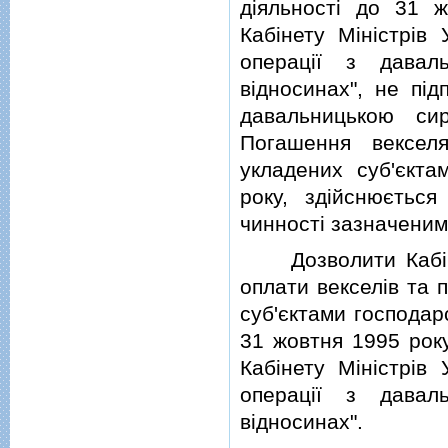
дiяльностi до 31 
Кабiнету Мiнiстрiв
операцiї з давал
вiдносинах", не пiд
давальницькою сир
Погашення векселя
укладених суб'єкта
року, здiйснюєтьс
чинностi зазначеним
Дозволити Кабiнет
оплати векселiв та 
суб'єктами господарс
31 жовтня 1995 року
Кабiнету Мiнiстрiв
операцiї з давал
вiдносинах".