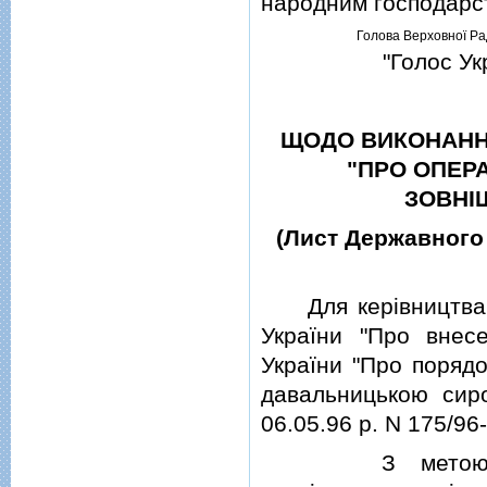
народним господарс
Голова Верховної Ра
"Голос Ук
ЩОДО ВИКОНАННЯ
"ПРО ОПЕР
ЗОВНI
(Лист Державного 
Для керiвництва в
України "Про внес
України "Про порядо
давальницькою сиро
06.05.96 р. N 175/96
З метою недоп