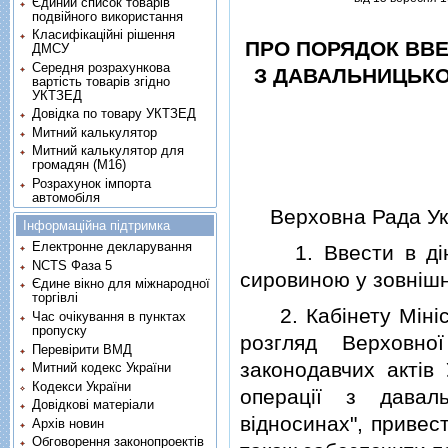
Єдиний список товарів
подвійного використання
Класифікаційні рішення
ПРО ПОРЯДОК ВВЕ
ДМСУ
Середня розрахункова
З ДАВАЛЬНИЦЬК
вартість товарів згідно
УКТЗЕД
Довідка по товару УКТЗЕД
Митний калькулятор
Митний калькулятор для
громадян (М16)
Розрахунок імпорта
автомобіля
Верховна Рада Укр
Інформаційна підтримка
Електронне декларування
1. Ввести в д
NCTS Фаза 5
сировиною у зовнiшн
Єдине вікно для міжнародної
торгівлі
2. Кабiнету Мiнiст
Час очікування в пунктах
пропуску
розгляд Верховно
Перевірити ВМД
законодавчих актiв 
Митний кодекс України
Кодекси України
операцiї з давал
Довідкові матеріали
вiдносинах", привес
Архів новин
Обговорення законопроектів