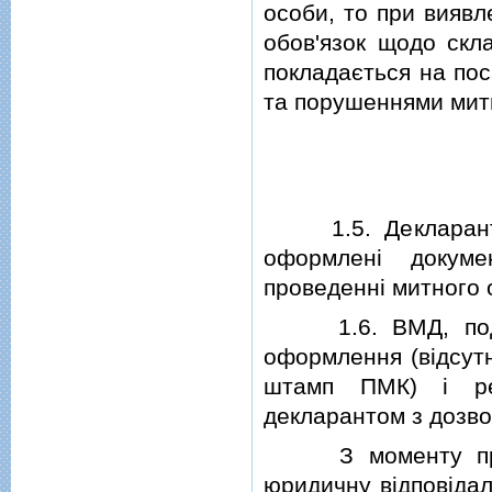
особи, то при виявл
обов'язок щодо скл
покладається на пос
та порушеннями митн
1.5. Декларант п
оформленi докуме
проведеннi митного 
1.6. ВМД, подан
оформлення (вiдсутн
штамп ПМК) i реє
декларантом з дозво
З моменту прийн
юридичну вiдповiдал