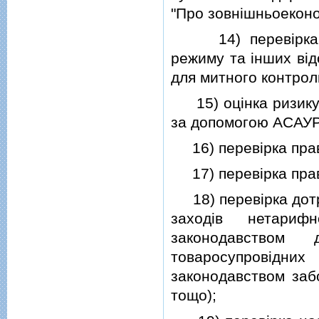
"Про зовнiшньоеконом
14) перевiрка вi
режиму та iнших вi
для митного контро
15) оцiнка ризику 
за допомогою АСАУР
16) перевiрка прави
17) перевiрка прави
18) перевiрка дотр
заходiв нетарифн
законодавством 
товаросупровiдн
законодавством заб
тощо);