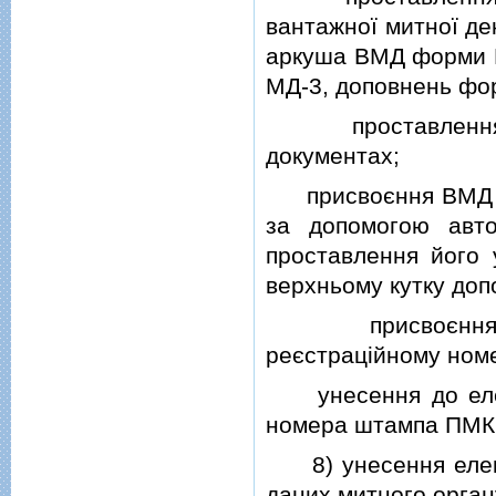
вантажної митної де
аркуша ВМД форми М
МД-3, доповнень фо
проставлення вi
документах;
присвоєння ВМД ре
за допомогою авт
проставлення його
верхньому кутку до
присвоєння ДМВ
реєстрацiйному ном
унесення до елект
номера штампа ПМК
8) унесення електр
даних митного орган