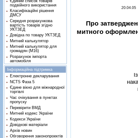
Єдиний список товарів
подвійного використання
20.04.05
Класифікаційні рішення
ДМСУ
Середня розрахункова
Про затверджен
вартість товарів згідно
УКТЗЕД
митного оформленн
Довідка по товару УКТЗЕД
Митний калькулятор
Митний калькулятор для
громадян (М16)
Розрахунок імпорта
автомобіля
Інформаційна підтримка
I
Електронне декларування
нак
NCTS Фаза 5
Єдине вікно для міжнародної
торгівлі
Час очікування в пунктах
пропуску
Перевірити ВМД
Митний кодекс України
Кодекси України
Довідкові матеріали
Архів новин
Обговорення законопроектів