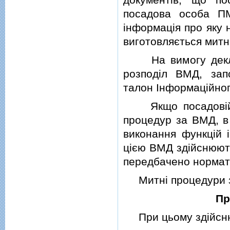
посадова особа П
iнформацiя про яку 
виготовляється митн
На вимогу деклар
розподiл ВМД, зап
талон Iнформацiйно
Якщо посадовiй о
процедур за ВМД, в
виконання функцiй i
цiєю ВМД здiйснюют
передбачено нормат
Митнi процедури зд
Пр
При цьому здiйсн