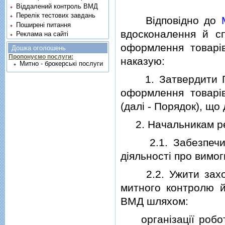
Віддалений контроль ВМД
Перелік тестових завдань
Вiдповiдно до
Поширені питання
вдосконалення й с
Реклама на сайті
оформлення товарiв
Дошка оголошень
Пропонуємо послуги:
наказую:
Митно - брокерські послуги
1. Затвердити Пор
оформлення товарiв
(далi - Порядок), що
2. Начальникам рег
2.1. Забезпечити 
дiяльностi про вимог
2.2. Ужити заходi
митного контролю й
ВМД шляхом:
органiзацiї роботи