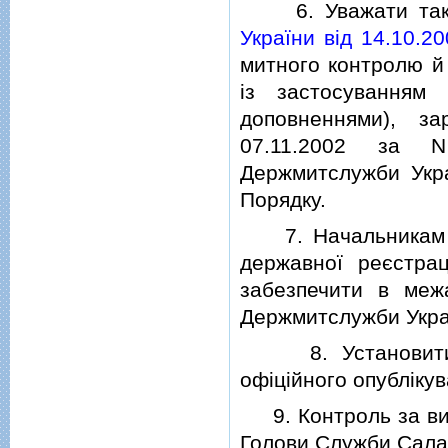
6. Уважати таким
України вiд 14.10.2
митного контролю й
iз застосуванням 
доповненнями), за
07.11.2002 за N
Держмитслужби Укра
Порядку.
7. Начальникам деп
державної реєстрац
забезпечити в межа
Держмитслужби Украї
8. Установити, щ
офiцiйного опублiкув
9. Контроль за вик
Голови Служби Сала