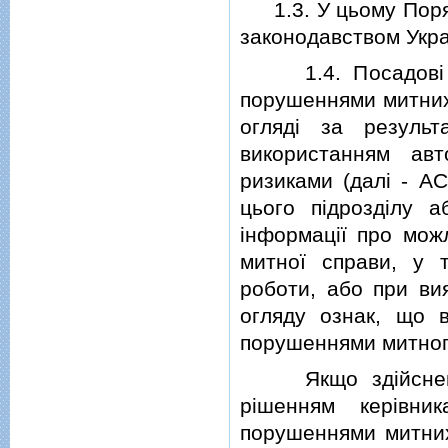
1.3. У цьому Поряд
законодавством Укра
1.4. Посадовi ос
порушеннями митних
оглядi за резуль
використанням авт
ризиками (далi - А
цього пiдроздiлу 
iнформацiї про мож
митної справи, у т
роботи, або при вия
огляду ознак, що 
порушеннями митног
Якщо здiйснення 
рiшенням керiвни
порушеннями митних