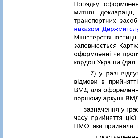
Порядку оформленн
митної декларацiї
транспортних засоб
наказом Держмитслу
Мiнiстерствi юстицiї
заповнюється Картка
оформленнi чи пропу
кордон України (далi 
7) у разi вiдсутн
вiдмови в прийнятт
ВМД для оформленн
першому аркушi ВМД
зазначення у графi
часу прийняття цiєї
ПМО, яка прийняла ї
проставлення згi