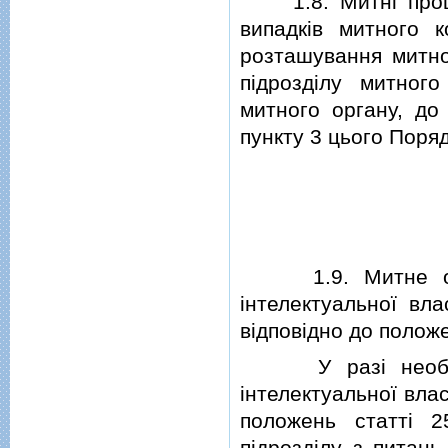
1.8. Митнi процед
випадкiв митного 
розташування митно
пiдроздiлу митног
митного органу, до
пункту 3 цього Поряд
1.9. Митне оформ
iнтелектуальної вл
вiдповiдно до поло
У разi необхiдно
iнтелектуальної влас
положень статтi 2
пiдроздiлу з питань