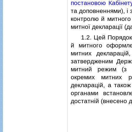
постановою Кабiнету
та доповненнями), i
контролю й митного
митної декларацiї (д
1.2. Цей Порядок з
й митного оформле
митних декларацiй,
затвердженим Держм
митний режим (з 
окремих митних ре
декларацiй, а також
органами встановл
достатнiй (внесено д