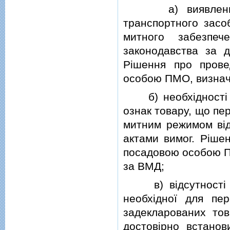
а) виявлення по
транспортного засоб
митного забезпе
законодавства за д
Рiшення про прове
особою ПМО, визнач
б) необхiдностi вс
ознак товару, що пе
митним режимом вiд
актами вимог. Рiше
посадовою особою П
за ВМД;
в) вiдсутностi у 
необхiдної для пер
задекларованих то
достовiрно встанов