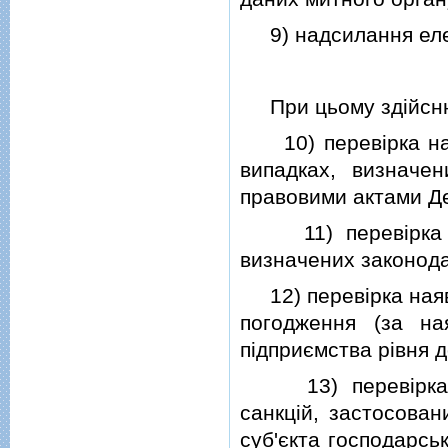
9) надсилання елек
При цьому здiйсн
10) перевiрка наяв
випадках, визначе
правовими актами Д
11) перевiрка до
визначених законода
12) перевiрка наявн
погодження (за на
пiдприємства рiвня д
13) перевiрка на
санкцiй, застосован
суб'єкта господарськ