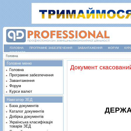
ГОЛОВНА
ПРОГРАМНЕ ЗАБЕЗПЕЧЕННЯ
ЗАВАНТАЖЕННЯ
ФОРУМ
КУР
КОНТАКТИ
Ви є тут
Головна
Головне меню
Документ скасовани
Головна
Програмне забезпечення
Завантаження
Форум
Курси валют
Навігатор ЗЕД
База документів
ДЕРЖА
Каталог документів
Добірка документів
Українська класифікація
товарів ЗЕД