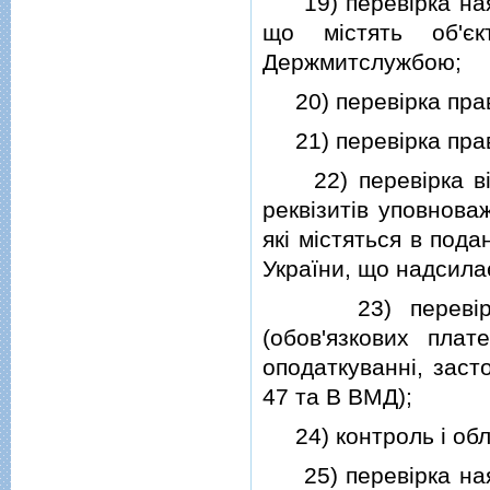
19) перевiрка наявн
що мiстять об'єк
Держмитслужбою;
20) перевiрка прав
21) перевiрка прави
22) перевiрка вiдп
реквiзитiв уповнова
якi мiстяться в под
України, що надсил
23) перевiрка пр
(обов'язкових плат
оподаткуваннi, заст
47 та B ВМД);
24) контроль i облi
25) перевiрка наявн