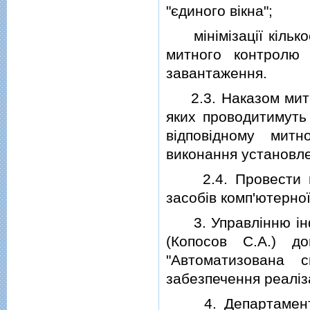
"єдиного вiкна";
мiнiмiзацiї кiлькос
митного контролю
завантаження.
2.3. Наказом митно
яких проводитимуть
вiдповiдному митн
виконання установл
2.4. Провести при
засобiв комп'ютерної
3. Управлiнню iнфо
(Копосов С.А.) до
"Автоматизована 
забезпечення реалiза
4. Департаменту о