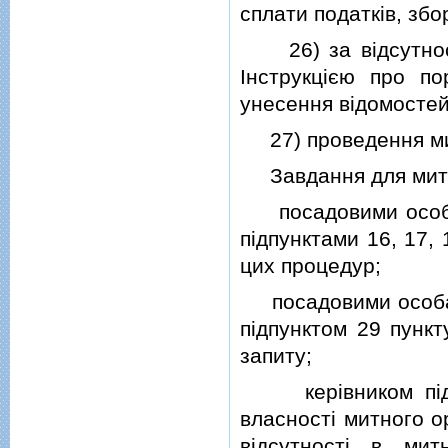
сплати податкiв, збо
26) за вiдсутност
Iнструкцiєю про по
унесення вiдомостей
27) проведення мит
Завдання для митн
посадовими особами
пiдпунктами 16, 17, 
цих процедур;
посадовими особами 
пiдпунктом 29 пункт
запиту;
керiвником пiдроз
власностi митного о
вiдсутностi в мит