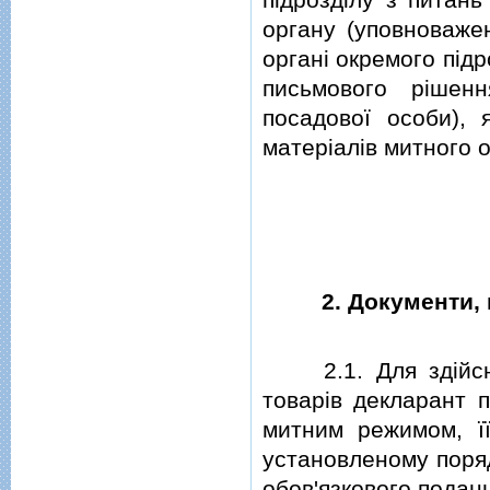
органу (уповноважен
органi окремого пiдр
письмового рiшенн
посадової особи),
матерiалiв митного
2. Документи,
2.1. Для здiйсне
товарiв декларант 
митним режимом, її
установленому поряд
обов'язкового поданн