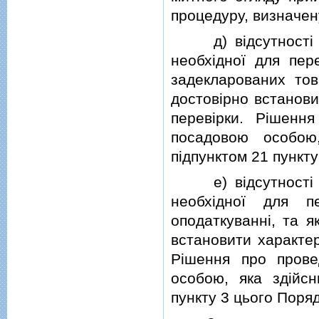
процедуру, визначен
д) вiдсутностi у 
необхiдної для пер
задекларованих то
достовiрно встанови
перевiрки. Рiшенн
посадовою особою
пiдпунктом 21 пункту
е) вiдсутностi у 
необхiдної для п
оподаткуваннi, та 
встановити характер
Рiшення про прове
особою, яка здiйс
пункту 3 цього Поряд