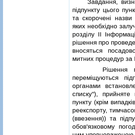
Завдання, визначе
пiдпункту цього пун
та скороченi назви 
яких необхiдно залу
роздiлу II Iнформа
рiшення про проведе
вносяться посадо
митних процедур за
Рiшення про пр
перемiщуються пiд
органами встановле
списку"), прийняте 
пункту (крiм випадк
реекспорту, тимчасо
(ввезення)) та пiдпун
обов'язковому пого
ним уповноваженою. 