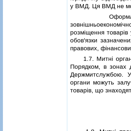
у ВМД. Ця ВМД не мо
Оформлена ВМ
зовнiшньоекономiч
розмiщення товарiв 
обов'язки зазначен
правових, фiнансових
1.7. Митнi органи
Порядком, в зонах д
Держмитслужбою. У
органи можуть залу
товарiв, що знаходят