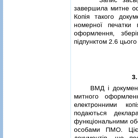
завершила митне оф
Копiя такого докум
номерної печатки
оформлення, збер
пiдпунктом 2.6 цього
3
ВМД i документи, 
митного оформлен
електронними коп
подаються деклар
функцiональними об
особами ПМО. Цiє
документiв, що по