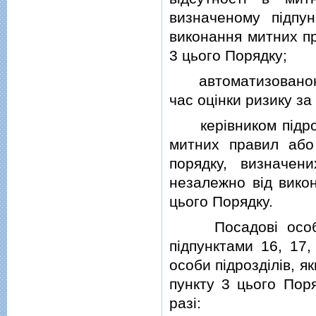
визначеному пiдпу
виконання митних пр
3 цього Порядку;
автоматизованою с
час оцiнки ризику за
керiвником пiдроз
митних правил аб
порядку, визначен
незалежно вiд вико
цього Порядку.
Посадовi особи, 
пiдпунктами 16, 17,
особи пiдроздiлiв, я
пункту 3 цього Пор
разi: