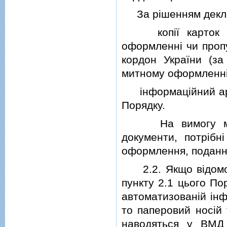
За рiшенням декла
копiї карток вiд
оформленнi чи пропу
кордон України (за
митному оформленнi 
iнформацiйний арку
Порядку.
На вимогу митно
документи, потрiбн
оформлення, подання
2.2. Якщо вiдомостi
пункту 2.1 цього По
автоматизованiй iнф
то паперовий носiй 
наводяться у ВМД 