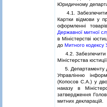
Юридичному департам
4.1. Забезпечити 
Картки вiдмови у п
оформленнi товарi
Державної митної сл
в Мiнiстерствi юстиц
до
Митного кодексу 
4.2. Забезпечити п
Мiнiстерства юстицiї
5. Департаменту де
Управлiнню iнформ
(Копосов С.А.) у дв
наказу в Мiнiстер
затвердження Голов
митних декларацiй.