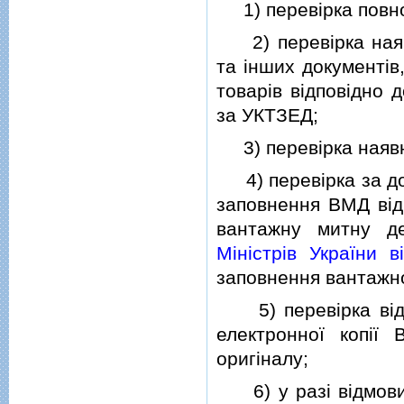
1) перевiрка повно
2) перевiрка наявн
та iнших документiв
товарiв вiдповiдно 
за УКТЗЕД;
3) перевiрка наявнос
4) перевiрка за до
заповнення ВМД вiд
вантажну митну д
Мiнiстрiв України 
заповнення вантажно
5) перевiрка вiдпо
електронної копiї
оригiналу;
6) у разi вiдмови 