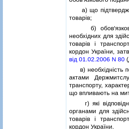
а) що пiдтверджую
товарiв;
б) обов'язковi д
необхiдних для здi
товарiв i транспо
кордон України, за
вiд 01.02.2006 N 80
(
в) необхiднiсть по
актами Держмитсл
транспорту, характе
що впливають на мит
г) якi вiдповiдно
органами для здiйс
товарiв i транспо
кордон України.