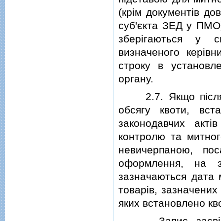
(крiм документiв дов
суб'єкта ЗЕД у ПМО)
зберiгаються у с
визначеного керiвн
строку в установл
органу.
2.7. Якщо пiсля 
обсягу квоти, вст
законодавчих актi
контролю та митног
невичерпаною, по
оформлення, на з
зазначаються дата
товарiв, зазначених 
яких встановлено кво
Запис засвiдчує