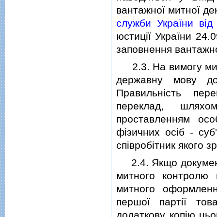
вантажної митної де
служби України вiд
юстицiї України 24.0
заповнення вантажно
2.3. На вимогу мит
державну мову до
Правильнiсть пер
переклад, шляхо
проставленням осо
фiзичних осiб - суб'
спiвробiтник якого з
2.4. Якщо документ 
митного контролю 
митного оформленн
першої партiї то
додаткову копiю цьо