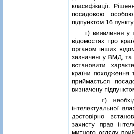
класифiкацiї. Рiше
посадовою особою
пiдпунктом 16 пункту
г) виявлення у по
вiдомостях про кра
органом iнших вiдом
зазначенi у ВМД, та
встановити характ
країни походження 
приймається посад
визначену пiдпунктом
ґ) необхiдностi
iнтелектуальної вл
достовiрно встано
захисту прав iнтел
митного огляду при