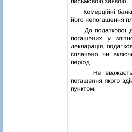
письмовою заявою.
Комерцiйнi банки з
його непогашення пл
До податкової декл
погашених у звiтн
декларацiя, податков
сплачено чи включ
перiод.
Не вважається т
погашення якого здi
пунктом.