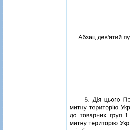
Абзац дев'ятий пун
5. Дiя цього Поря
митну територiю Укр
до товарних груп 1
митну територiю Укр