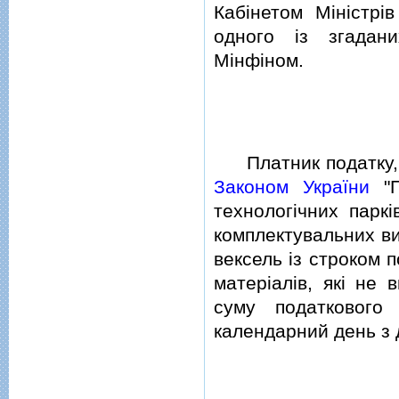
Кабiнетом Мiнiстрi
одного iз згадан
Мiнфiном.
Платник податку, що
Законом України
"П
технологiчних паркi
комплектувальних ви
вексель iз строком 
матерiалiв, якi не 
суму податкового
календарний день з 