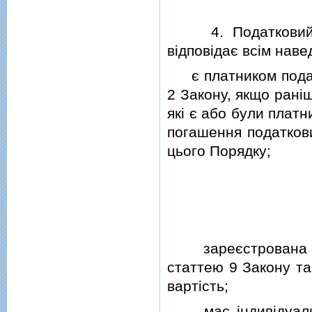
4. Податковий ве
вiдповiдає всiм нав
є платником податку
2 Закону, якщо ранiш
якi є або були плат
погашення податкови
цього Порядку;
зареєстрована як 
статтею 9 Закону та
вартiсть;
має iндивiдуальни