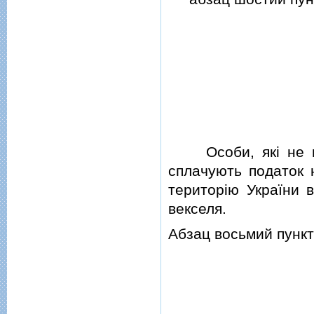
Особи, якi не вiд
сплачують податок н
територiю України 
векселя.
Абзац восьмий пункт