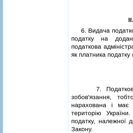
I
6. Видача податков
податку на додан
податкова адмiнiстра
як платника податку 
7. Податковий в
зобов'язання, тоб
нарахована i має 
територiю України
податку, належної д
Закону.