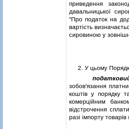
приведення законо
давальницької сиро
"Про податок на дод
вартiсть визначаєть
сировиною у зовнiшн
2. У цьому Порядку
податкови
зобов'язання платни
коштiв у порядку т
комерцiйним банк
вiдстрочення сплати
разi iмпорту товарiв