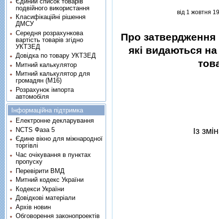
Єдиний список товарів
подвійного використання
вiд 1 жовтня 1
Класифікаційні рішення
ДМСУ
Середня розрахункова
Про затвердження 
вартість товарів згідно
УКТЗЕД
якi видаються на
Довідка по товару УКТЗЕД
тов
Митний калькулятор
Митний калькулятор для
громадян (М16)
Розрахунок імпорта
автомобіля
Інформаційна підтримка
Електронне декларування
Iз зм
NCTS Фаза 5
Єдине вікно для міжнародної
торгівлі
Час очікування в пунктах
пропуску
Перевірити ВМД
Митний кодекс України
Кодекси України
Довідкові матеріали
Архів новин
Обговорення законопроектів