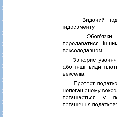
Виданий податко
iндосаменту.
Обов'язки з по
передаватися iнши
векселедавцем.
За користування п
або iншi види плат
векселiв.
Протест податковог
непогашеному вексел
погашається у по
погашення податково