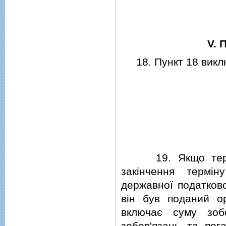
V. 
18. Пункт 18 викл
19. Якщо термiн 
закiнчення термi
державної податково
вiн був поданий о
включає суму зоб
зобов'язань та по