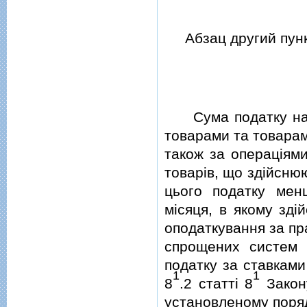
Абзац другий пунк
Сума податку на д
товарами та товарам
також за операцiями
товарiв, що здiйсню
цього податку мен
мiсяця, в якому здi
оподаткування за пр
спрощених систем 
податку за ставками
1
1
8
.2 статтi 8
Закону
установленому поряд