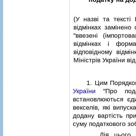
(У назвi та текстi
вiдмiнках замiнено 
"ввезенi (iмпортова
вiдмiнках i форм
вiдповiдному вiдмi
Мiнiстрiв України вi
1. Цим Порядком, 
України
"Про под
встановлюються єди
векселiв, якi випус
додану вартiсть при
суму податкового зо
Дiя цього Поряд