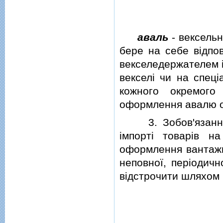
аваль
- вексельн
бере на себе вiдпов
векселедержателем i
векселi чи на спец
кожного окремого
оформлення авалю о
3. Зобов'язання 
iмпортi товарiв н
оформлення вантажно
неповної, перiодичн
вiдстрочити шляхом 