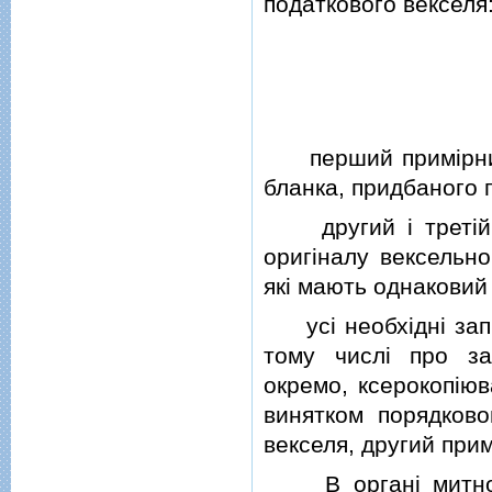
податкового векселя
перший примiрник п
бланка, придбаного 
другий i третiй пр
оригiналу вексельн
якi мають однаковий
усi необхiднi запи
тому числi про з
окремо, ксерокопiюв
винятком порядково
векселя, другий прим
В органi митного