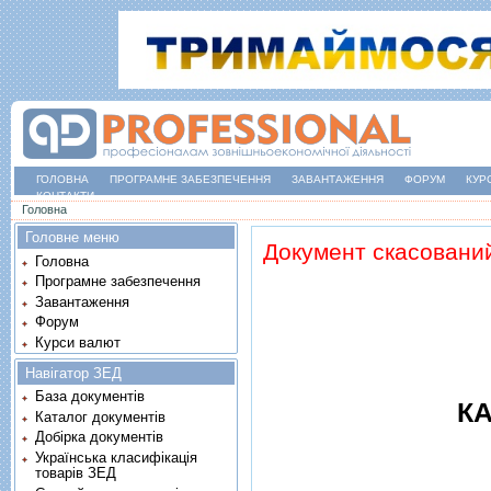
ГОЛОВНА
ПРОГРАМНЕ ЗАБЕЗПЕЧЕННЯ
ЗАВАНТАЖЕННЯ
ФОРУМ
КУР
КОНТАКТИ
Ви є тут
Головна
Головне меню
Документ скасовани
Головна
Програмне забезпечення
Завантаження
Форум
Курси валют
Навігатор ЗЕД
База документів
КА
Каталог документів
Добірка документів
Українська класифікація
товарів ЗЕД