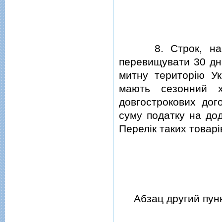
8. Строк, на яки
перевищувати 30 днi
митну територiю Укр
мають сезонний х
довгострокових дог
суму податку на дод
Перелiк таких товарi
Абзац другий пунк