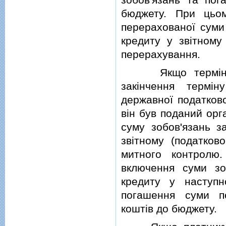
бюджету. При цьо
перерахованої суми
кредиту у звiтному
перерахування.
Якщо термiн пог
закiнчення термi
державної податково
вiн був поданий орг
суму зобов'язань з
звiтному (податков
митного контролю
включення суми зо
кредиту у наступн
погашення суми п
коштiв до бюджету.