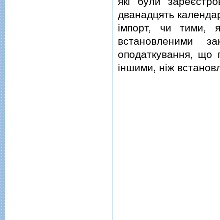
якi були зареєстр
дванадцять календар
iмпорт, чи тими, 
встановленими з
оподаткування, що 
iншими, нiж встановл