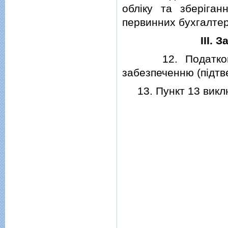
облiку та зберiга
первинних бухгалтер
III. 
12. Податковi ве
забезпеченню (пiдт
13. Пункт 13 викл