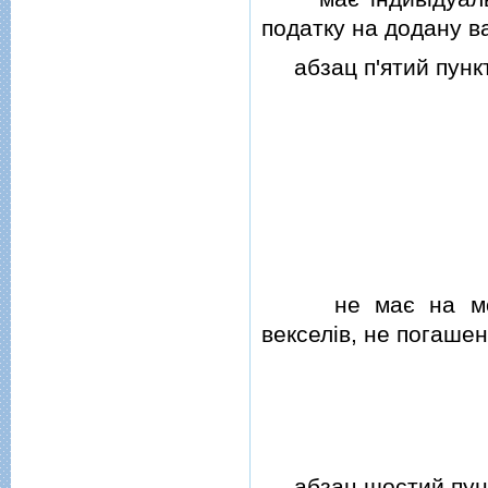
податку на додану ва
абзац п'ятий пункт
не має на момен
векселiв, не погашен
абзац шостий пунк