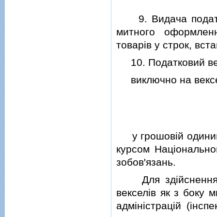
9. Видача податко
митного оформлен
товарiв у строк, вст
10. Податковий век
виключно на вексел
у грошовiй одиницi
курсом Нацiонально
зобов'язань.
Для здiйснення к
векселiв як з боку 
адмiнiстрацiй (iнсп