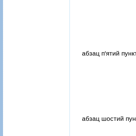
абзац п'ятий пункт
абзац шостий пунк