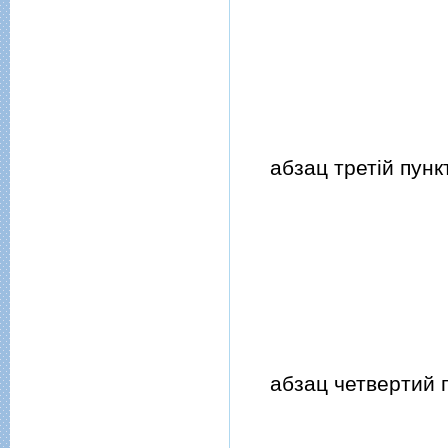
абзац третiй пункт
абзац четвертий п