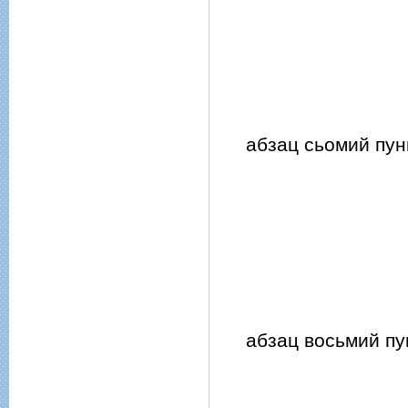
абзац сьомий пунк
абзац восьмий пун