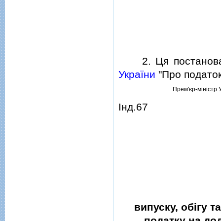
2. Ця постанова н
України
"Про податок
Прем'єр-мiнiстр 
Iнд.67
випуску, обiгу т
податку на дод