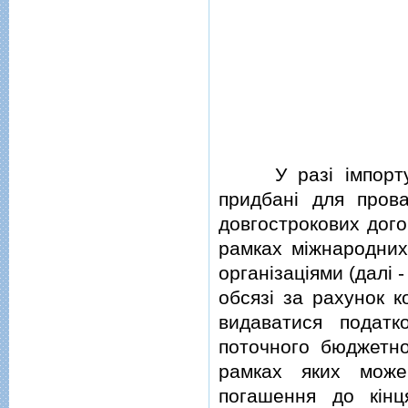
У разi iмпорту на
придбанi для прова
довгострокових дого
рамках мiжнародних
органiзацiями (далi 
обсязi за рахунок к
видаватися податк
поточного бюджетно
рамках яких може
погашення до кiнц