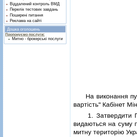
Віддалений контроль ВМД
Перелік тестових завдань
Поширені питання
Реклама на сайті
Дошка оголошень
Пропонуємо послуги:
Митно - брокерські послуги
На виконання пун
вартiсть" Кабiнет Мi
1. Затвердити Поря
видаються на суму п
митну територiю Укр