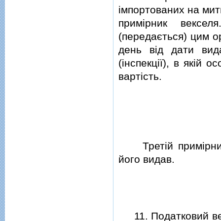
iмпортованих на мит
примiрник вексел
(передається) цим о
день вiд дати вида
(iнспекцiї), в якiй
вартiсть.
Третiй примiрник 
його видав.
11. Податковий векс