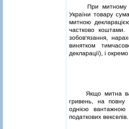
При митному офор
України товару сум
митною декларацiє
частково коштами.
зобов'язання, нара
винятком тимчасов
декларацiї), i окрем
Якщо митна вартiс
гривень, на повну 
однiєю вантажною 
податкових векселiв.