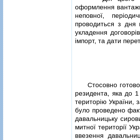
оформлення вантажно
неповної, перiод
проводиться з дня 
укладення договорiв
iмпорт, та дати пер
Стосовно готової п
резидента, яка до 1
територiю України, 
було проведено факт
давальницьку сирови
митної територiї Ук
ввезення давальни