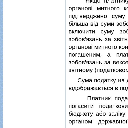
Якщо платнику по
органовi митного 
пiдтверджено суму
бiльша вiд суми зоб
включити суму зо
зобов'язань за звiт
органовi митного ко
погашеним, а пла
зобов'язань за векс
звiтному (податковом
Сума податку на дод
вiдображається в по
Платник податку 
погасити податко
бюджету або залiку
органом державно