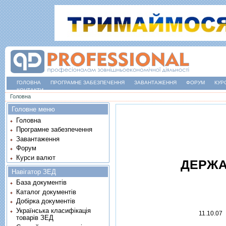
ГОЛОВНА
ПРОГРАМНЕ ЗАБЕЗПЕЧЕННЯ
ЗАВАНТАЖЕННЯ
ФОРУМ
КУР
КОНТАКТИ
Ви є тут
Головна
Головне меню
Головна
Програмне забезпечення
Завантаження
Форум
Курси валют
ДЕРЖА
Навігатор ЗЕД
База документів
Каталог документів
Добірка документів
Українська класифікація
11.10.07
товарів ЗЕД