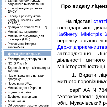
Єдиний список товарів
подвійного використання
Про видачу лiцен
Класифікаційні рішення
ДМСУ
Середня розрахункова
вартість товарів згідно
На пiдставi
статт
УКТЗЕД
господарської дiял
Довідка по товару УКТЗЕД
Митний калькулятор
Кабiнету Мiнiстрiв 
Митний калькулятор для
громадян (М16)
перелiку органiв лi
Розрахунок імпорта
Держпiдприємництв
автомобіля
затвердження Лiц
Інформаційна підтримка
Електронне декларування
дiяльностi митного
NCTS Фаза 5
Мiнiстерствi юстицiї
Єдине вікно для міжнародної
торгівлі
1. Видати лiцензi
Час очікування в пунктах
пропуску
митного перевiзника
Перевірити ВМД
Митний кодекс України
серiї АА N 784551
Кодекси України
"Автокомплект" (iде
Довідкові матеріали
Архів новин
обл., Мукачiвський р
Обговорення законопроектів