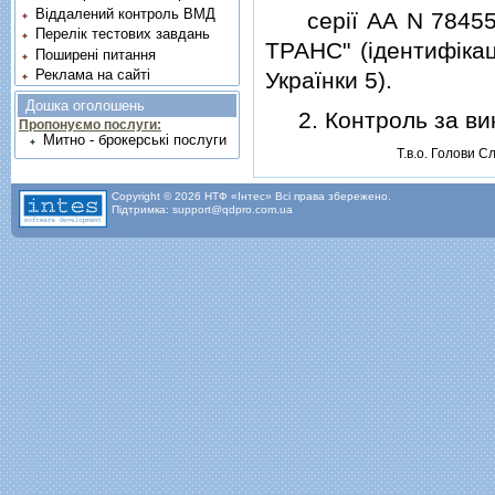
Віддалений контроль ВМД
серiї АА N 784552 
Перелік тестових завдань
ТРАНС" (iдентифiкац
Поширені питання
Реклама на сайті
Українки 5).
Дошка оголошень
2. Контроль за вик
Пропонуємо послуги:
Митно - брокерські послуги
Т.в.о. Голови С
Copyright © 2026 НТФ «Інтес» Всі права збережено.
Підтримка: support@qdpro.com.ua