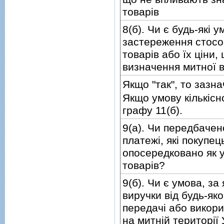
товарiв
8(б). Чи є будь-якi 
застереження стосо
товарiв або їх цiн
визначення митної в
Якщо "так", то зазна
Якщо умову кiлькiсн
графу 11(б).
9(а). Чи передбачено
платежi, якi покупе
опосередковано як 
товарiв?
9(б). Чи є умова, за
виручки вiд будь-як
передачi або викор
на митнiй територiї