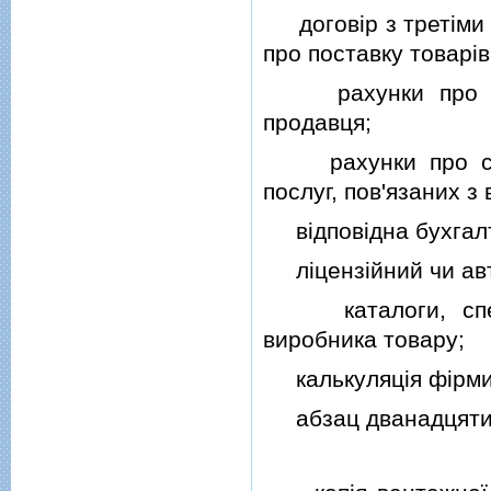
договiр з третiми о
про поставку товарiв
рахунки про здiй
продавця;
рахунки про сплат
послуг, пов'язаних з
вiдповiдна бухгалт
лiцензiйний чи авто
каталоги, специф
виробника товару;
калькуляцiя фiрми 
абзац дванадцятий