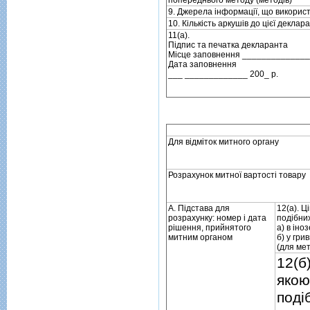
9. Джерела iнформацiї, що викорис
10. Кiлькiсть аркушiв до цiєї деклара
11(а).
Пiдпис та печатка декларанта
Мiсце заповнення _____________
Дата заповнення
___ _____________ 200_ р.
Для вiдмiток митного органу
Розрахунок митної вартостi товару
А. Пiдстава для
12(а). Ц
розрахунку: номер i дата
подiбних
рiшення, прийнятого
а) в iно
митним органом
б) у гри
(для мето
12(б
якою
подi