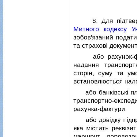
8. Для пiдтвердже
Митного кодексу Ук
зобов'язаний подати
та страховi документ
або рахунок-факт
надання транспортн
сторiн, суму та умо
встановлюється нале
або банкiвськi пла
транспортно-експе
рахунка-фактури;
або довiдку пiдпри
яка мiстить реквiзи
маршрут перевезе