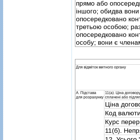
прямо або опосеред
iншого; обидва вони
опосередковано ко
третьою особою; ра
опосередковано ко
особу; вони є членами
Для вiдмiток митного органу
А. Пiдстава
11(а). Цiна договор
для розрахунку
сплаченi або пiдля
Цiна догов
Код валют
Курс перер
11(б). Непр
12. Усього 