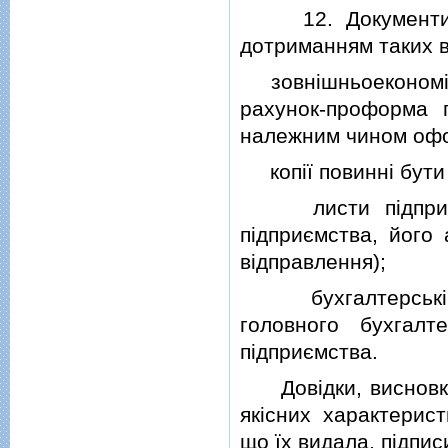
12. Документи, щ
дотриманням таких в
зовнiшньоекономiчни
рахунок-проформа 
належним чином офо
копiї повиннi бути 
листи пiдприємст
пiдприємства, його
вiдправлення);
бухгалтерськi до
головного бухгалт
пiдприємства.
Довiдки, висновки 
якiсних характерист
що їх видала, пiдпис