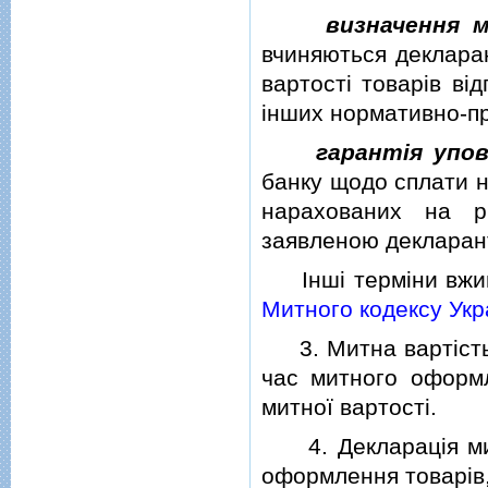
визначення 
вчиняються деклара
вартостi товарiв вi
iнших нормативно-пр
гарантiя упо
банку щодо сплати на
нарахованих на р
заявленою декларант
Iншi термiни вжив
Митного кодексу Укр
3. Митна вартiсть т
час митного оформл
митної вартостi.
4. Декларацiя митн
оформлення товарiв,