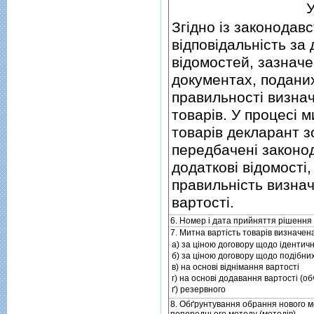
У
Згiдно iз законодав
вiдповiдальнiсть за 
вiдомостей, зазначен
документах, подани
правильностi визнач
товарiв. У процесi
товарiв декларант з
передбаченi законо
додатковi вiдомостi
правильнiсть визнач
вартостi.
6. Номер i дата прийняття рiшення
7. Митна вартiсть товарiв визначен
а) за цiною договору щодо iдентичн
б) за цiною договору щодо подiбних
в) на основi вiднiмання вартостi
г) на основi додавання вартостi (о
ґ) резервного
8. Обґрунтування обрання нового м
попереднього методу (методiв)