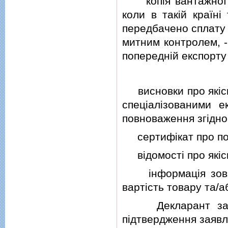
копiя вантажної ми
коли в такiй країн
передбачено сплату п
митним контролем, -
попереднiй експорту
висновки про якiснi
спецiалiзованими е
повноваження згiдно
сертифiкат про по
вiдомостi про якiсн
iнформацiя зовнiш
вартiсть товару та/а
Декларант за вл
пiдтвердження заявле