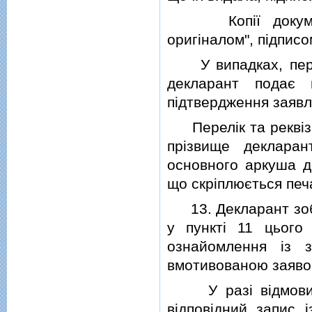
Копiї документiв
оригiналом", пiдпис
У випадках, пер
декларант подає 
пiдтвердження заявл
Перелiк та реквiзит
прiзвище деклара
основного аркуша де
що скрiплюється печ
13. Декларант зобо
у пунктi 11 цього
ознайомлення iз 
вмотивованою заяво
У разi вiдмови п
вiдповiдний запис 