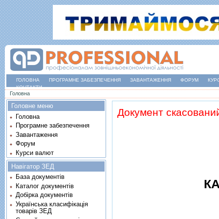
ГОЛОВНА
ПРОГРАМНЕ ЗАБЕЗПЕЧЕННЯ
ЗАВАНТАЖЕННЯ
ФОРУМ
КУР
КОНТАКТИ
Ви є тут
Головна
Головне меню
Документ скасовани
Головна
Програмне забезпечення
Завантаження
Форум
Курси валют
Навігатор ЗЕД
База документів
КА
Каталог документів
Добірка документів
Українська класифікація
товарів ЗЕД