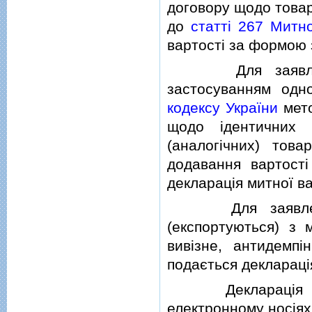
договору щодо товарi
до
статтi 267 Митн
вартостi за формою з
Для заявлення м
застосуванням одн
кодексу України
мето
щодо iдентичних 
(аналогiчних) това
додавання вартостi
декларацiя митної ва
Для заявлення м
(експортуються) з 
вивiзне, антидемпi
подається декларацi
Декларацiя митн
електронному носiя