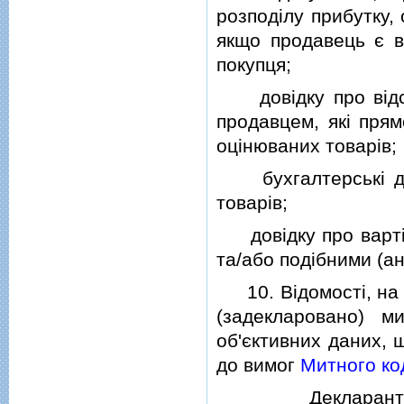
розподiлу прибутку,
якщо продавець є в
покупця;
довiдку про вiдсут
продавцем, якi прям
оцiнюваних товарiв;
бухгалтерськi док
товарiв;
довiдку про вартiст
та/або подiбними (а
10. Вiдомостi, на п
(задекларовано) м
об'єктивних даних, 
до вимог
Митного ко
Декларант має