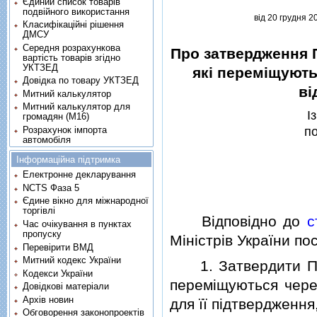
Єдиний список товарів
подвійного використання
вiд 20 грудня 2
Класифікаційні рішення
ДМСУ
Середня розрахункова
Про затвердження П
вартість товарів згідно
УКТЗЕД
якi перемiщують
Довідка по товару УКТЗЕД
вi
Митний калькулятор
Митний калькулятор для
I
громадян (М16)
Розрахунок імпорта
по
автомобіля
Інформаційна підтримка
Електронне декларування
NCTS Фаза 5
Єдине вікно для міжнародної
торгівлі
Вiдповiдно до
с
Час очікування в пунктах
пропуску
Мiнiстрiв України по
Перевірити ВМД
Митний кодекс України
1. Затвердити Поря
Кодекси України
перемiщуються чере
Довідкові матеріали
Архів новин
для її пiдтвердження
Обговорення законопроектів