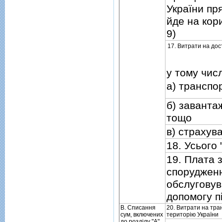
України пр
йде на кор
9)
17. Витрати на дос
у тому числ
а) транспо
б) заванта
тощо
в) страхув
18. Усього 
19. Плата 
спорудженн
обслуговув
допомогу п
В. Списання
20. Витрати на тра
сум, включених
територiю України
до роздiлу "А",