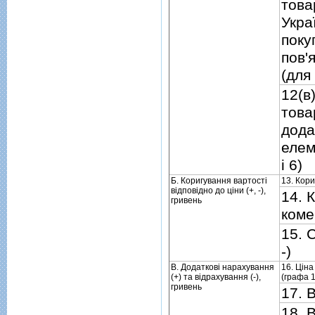
това
Укра
поку
пов'
(для 
12(в
това
дода
елем
i 6)
Б. Коригування вартостi
13. Кори
вiдповiдно до цiни (+, -),
14. 
гривень
коме
15. 
-)
В. Додатковi нарахування
16. Цiна
(+) та вiдрахування (-),
(графа 1
гривень
17. 
18. 