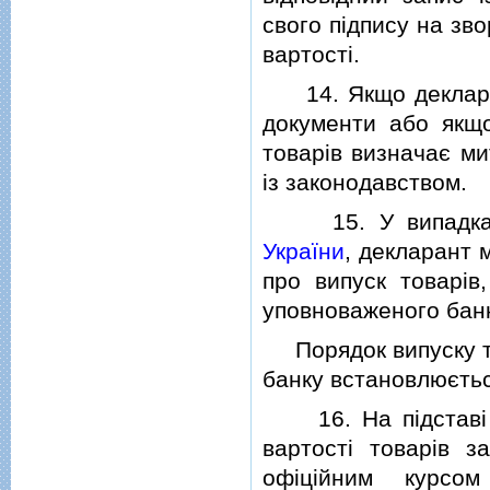
свого пiдпису на зв
вартостi.
14. Якщо декларан
документи або якщо
товарiв визначає ми
iз законодавством.
15. У випадках
України
, декларант 
про випуск товарiв
уповноваженого банк
Порядок випуску тов
банку встановлюєть
16. На пiдставi р
вартостi товарiв з
офiцiйним курсом