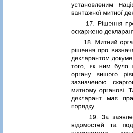
установленим Нац
вантажної митної де
17. Рiшення про в
оскаржено декларант
18. Митний орган 
рiшення про визначе
декларантом докумен
того, як ним було 
органу вищого рiв
зазначеною скарго
митному органовi. Т
декларант має пр
порядку.
19. За заявлення 
вiдомостей та по
вiдомостями дек