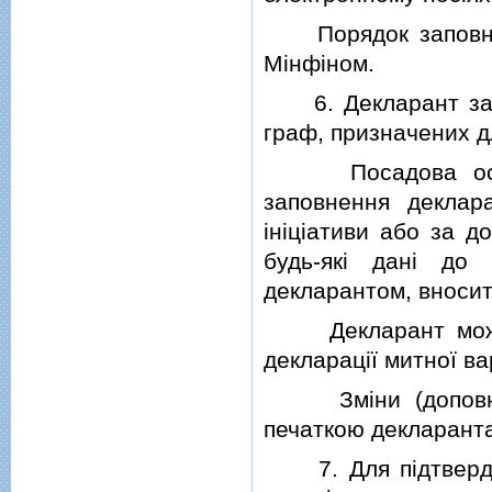
Порядок заповненн
Мiнфiном.
6. Декларант запо
граф, призначених дл
Посадова особа 
заповнення деклар
iнiцiативи або за 
будь-якi данi до
декларантом, вносит
Декларант може в
декларацiї митної ва
Змiни (доповненн
печаткою декларант
7. Для пiдтвердже