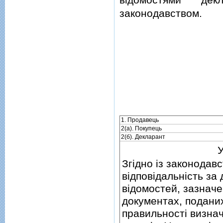
законодавством.
1. Продавець
2(а). Покупець
2(б). Декларант
У
Згiдно iз законодав
вiдповiдальнiсть за 
вiдомостей, зазначен
документах, подани
правильностi визнач