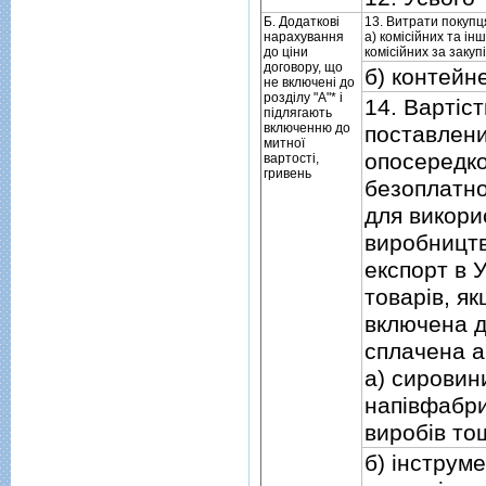
Б. Додатковi
13. Витрати покупц
нарахування
а) комiсiйних та i
до цiни
комiсiйних за закуп
договору, що
б) контейн
не включенi до
роздiлу "А"* i
14. Вартiст
пiдлягають
включенню до
поставлени
митної
опосередк
вартостi,
гривень
безоплатно
для викорис
виробницт
експорт в 
товарiв, як
включена д
сплачена а
а) сировини
напiвфабри
виробiв то
б) iнструме