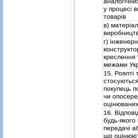
аналогiчни
у процесi 
товарiв
в) матерiал
виробництв
г) iнженерн
конструкто
креслення 
межами Ук
15. Роялтi 
стосуються
покупець п
чи опосере
оцiнюваних
16. Вiдповi
будь-якого
передачi а
що оцiнюют