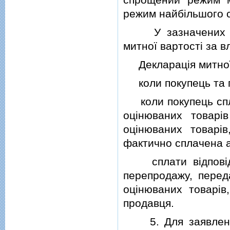
режим найбiльшого 
У зазначених вип
митної вартостi за 
Декларацiя митної в
коли покупець та п
коли покупець спла
оцiнюваних товарiв
оцiнюваних товарiв
фактично сплачена а
сплати вiдповiдно
перепродажу, переда
оцiнюваних товарiв
продавця.
5. Для заявлення 