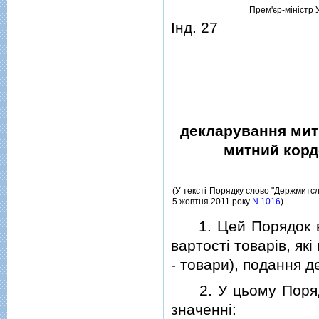
Прем'єр-мiнiстр 
Iнд. 27
декларування митн
митний кордо
(У текстi Порядку слово "Держмитсл
5 жовтня 2011 року
N 1016
)
1. Цей Порядок ви
вартостi товарiв, як
- товари), подання д
2. У цьому Порядк
значеннi: