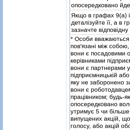
опосередковано йде
Якщо в графах 9(а) i 
деталiзуйте її, а в г
зазначте вiдповiдну
* Особи вважаються
пов'язанi мiж собою, 
вони є посадовими 
керiвниками пiдприє
вони є партнерами у
пiдприємницькiй або 
яку не заборонено 
вони є роботодавце
працiвником; будь-я
опосередковано вол
утримує 5 чи бiльше 
випущених акцiй, щ
голосу, або акцiй об