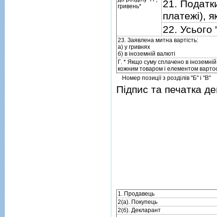
21. Податки
гривень*
платежi), я
22. Усього 
23. Заявлена митна вартiсть:
а) у гривнях
б) в iноземнiй валютi
Г. * Якщо суму сплачено в iноземнiй
кожним товаром i елементом вартос
Номер позицiї з роздiлiв "Б" i "В"
Пiдпис та печатка д
1. Продавець
2(а). Покупець
2(б). Декларант