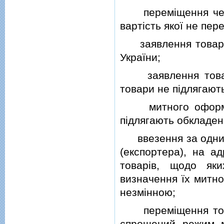
перемiщення через
вартiсть якої не пер
заявлення товарiв 
України;
заявлення товарiв
товари не пiдлягают
митного оформленн
пiдлягають обкладен
ввезення за одним 
(експортера), на а
товарiв, щодо як
визначення їх митно
незмiнною;
перемiщення товар
спрощений режим 