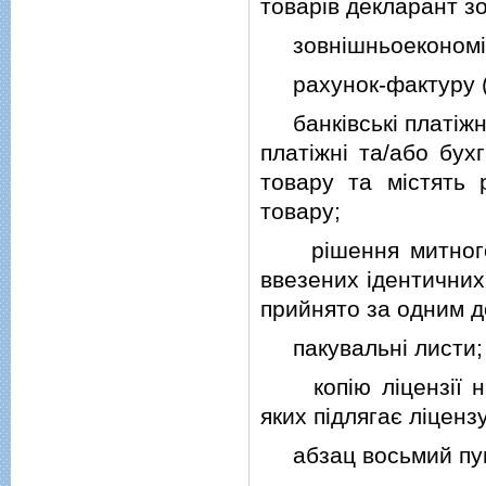
товарiв декларант з
зовнiшньоекономiчни
рахунок-фактуру (i
банкiвськi платiжнi
платiжнi та/або бух
товару та мiстять р
товару;
рiшення митного о
ввезених iдентичних
прийнято за одним д
пакувальнi листи;
копiю лiцензiї на 
яких пiдлягає лiценз
абзац восьмий пун