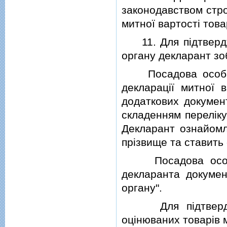
законодавством стро
митної вартостi това
11. Для пiдтвердже
органу декларант зо
Посадова особа ми
декларацiї митної 
додаткових документ
складенням перелiку,
Декларант ознайомл
прiзвище та ставить 
Посадова особа м
декларанта докумен
органу".
Для пiдтвердженн
оцiнюваних товарiв 