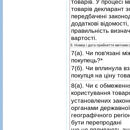
товарiв. У процесi
товарiв декларант з
передбаченi законо
додатковi вiдомостi
правильнiсть визнач
вартостi.
6. Номер i дата прийняття митним 
7(а). Чи пов'язанi 
покупець?*
7(б). Чи вплинула в
покупця на цiну тов
8(а). Чи є обмеженн
користування товар
установлених закон
органами державної
географiчного регiо
бути перепроданi
що не впливають зн