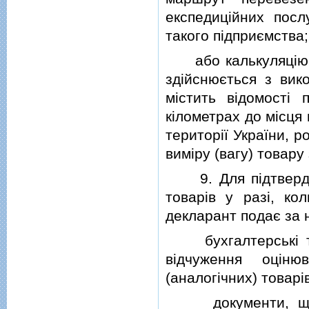
експедицiйних посл
такого пiдприємства;
або калькуляцiю т
здiйснюється з вик
мiстить вiдомостi
кiлометрах до мiсця
територiї України, 
вимiру (вагу) товару
9. Для пiдтвердже
товарiв у разi, ко
декларант подає за 
бухгалтерськi та 
вiдчуження оцiню
(аналогiчних) товарi
документи, що пi