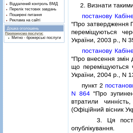
Віддалений контроль ВМД
2. Визнати такими,
Перелік тестових завдань
Поширені питання
постанову Кабiне
Реклама на сайті
"Про затвердження П
Дошка оголошень
перемiщуються чер
Пропонуємо послуги:
Митно - брокерські послуги
України, 2003 р., N 35
постанову Кабiне
"Про внесення змiн 
що перемiщуються ч
України, 2004 р., N 13
пункт 2
постанови
N 864
"Про зупинен
втратили чиннiсть,
(Офiцiйний вiсник Укр
3. Ця постанова
опублiкування.