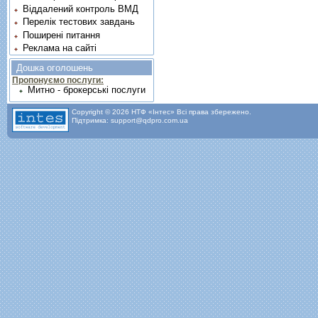
Віддалений контроль ВМД
Перелік тестових завдань
Поширені питання
Реклама на сайті
Дошка оголошень
Пропонуємо послуги:
Митно - брокерські послуги
Copyright © 2026 НТФ «Інтес» Всі права збережено.
Підтримка: support@qdpro.com.ua