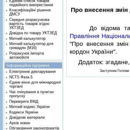
Єдиний список товарів
подвійного використання
Про внесення змiн
Класифікаційні рішення
ДМСУ
Середня розрахункова
вартість товарів згідно
До вiдома та ви
УКТЗЕД
Довідка по товару УКТЗЕД
Правлiння Нацiональ
Митний калькулятор
"Про внесення змi
Митний калькулятор для
громадян (М16)
кордон України".
Розрахунок імпорта
автомобіля
Додаток: згадане, 
Інформаційна підтримка
Заступник Голови
Електронне декларування
NCTS Фаза 5
Єдине вікно для міжнародної
торгівлі
Час очікування в пунктах
пропуску
Перевірити ВМД
Митний кодекс України
Кодекси України
Довідкові матеріали
Архів новин
Обговорення законопроектів