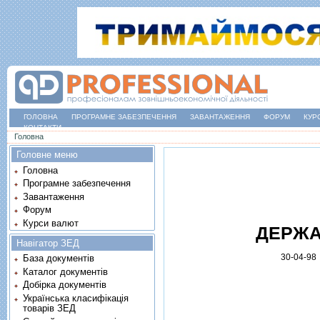
ГОЛОВНА
ПРОГРАМНЕ ЗАБЕЗПЕЧЕННЯ
ЗАВАНТАЖЕННЯ
ФОРУМ
КУР
КОНТАКТИ
Ви є тут
Головна
Головне меню
Головна
Програмне забезпечення
Завантаження
Форум
Курси валют
ДЕРЖА
Навігатор ЗЕД
30-04-98
База документів
Каталог документів
Добірка документів
Українська класифікація
товарів ЗЕД