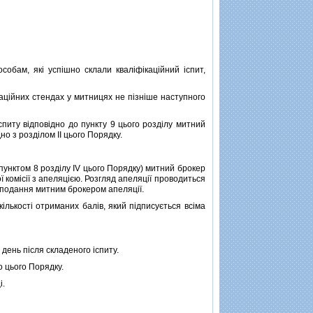
бам, якi успiшно склали квалiфiкацiйний iспит,
ацiйних стендах у митницях не пiзнiше наступного
питу вiдповiдно до пункту 9 цього роздiлу митний
но з роздiлом II цього Порядку.
пунктом 8 роздiлу IV цього Порядку) митний брокер
 комiсiї з апеляцiєю. Розгляд апеляцiї проводиться
я подання митним брокером апеляцiї.
лькостi отриманих балiв, який пiдписується всiма
день пiсля складеного iспиту.
 цього Порядку.
i.