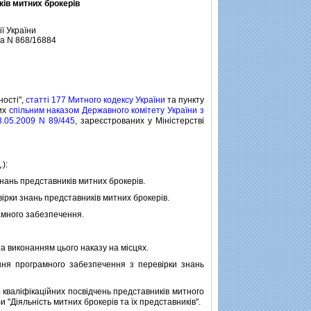
iв митних брокерiв
iї України
за N 868/16884
ностi",
статтi 177 Митного кодексу України
та пункту
них
спiльним наказом Державного комiтету України з
3.05.2009 N 89/445
, зареєстрованих у Мiнiстерствi
):
нань представникiв митних брокерiв.
рки знань представникiв митних брокерiв.
амного забезпечення.
а виконанням цього наказу на мiсцях.
ня програмного забезпечення з перевiрки знань
квалiфiкацiйних посвiдчень представникiв митного
"Дiяльнiсть митних брокерiв та їх представникiв".