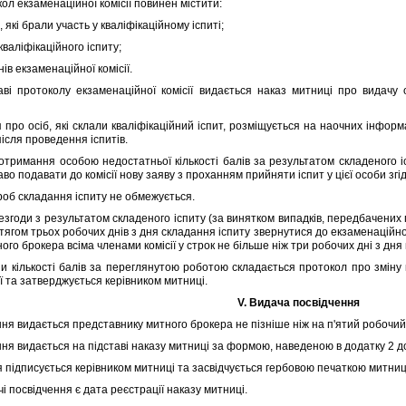
л екзаменацiйної комiсiї повинен мiстити:
якi брали участь у квалiфiкацiйному iспитi;
алiфiкацiйного iспиту;
в екзаменацiйної комiсiї.
ротоколу екзаменацiйної комiсiї видається наказ митницi про видачу осо
о осiб, якi склали квалiфiкацiйний iспит, розмiщується на наочних iнформ
iсля проведення iспитiв.
римання особою недостатньої кiлькостi балiв за результатом складеного iс
во подавати до комiсiї нову заяву з проханням прийняти iспит у цiєї особи згiд
об складання iспиту не обмежується.
згоди з результатом складеного iспиту (за винятком випадкiв, передбачених 
ягом трьох робочих днiв з дня складання iспиту звернутися до екзаменацiйної
ого брокера всiма членами комiсiї у строк не бiльше нiж три робочих днi з дн
кiлькостi балiв за переглянутою роботою складається протокол про змiну кi
ї та затверджується керiвником митницi.
V. Видача посвiдчення
я видається представнику митного брокера не пiзнiше нiж на п'ятий робочий 
я видається на пiдставi наказу митницi за формою, наведеною в додатку 2 до
iдписується керiвником митницi та засвiдчується гербовою печаткою митниц
посвiдчення є дата реєстрацiї наказу митницi.