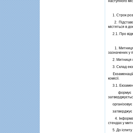
наступного мi
1. Строк розг
2. Пiдставою 
мiстяться в д
2.1. Про вiдм
1. Митниця зо
зазначених у пу
2. Митниця не
3. Склад екза
Екзаменацiйна 
комiсiї.
3.1. Екзамена
формує графi
затверджуєтьс
органiзовує п
затверджує ре
4. Iнформацi
стендах у митн
5. До iспиту д