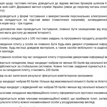
я щодо тестових питань доводиться до вiдома митних брокерiв шляхом її
а web-сайтi Державної митної служби України (змiни до перелiку питань iспи
ту).
оводяться у формi тестування з використанням персональних електронно
ка складається на пiдставi вимог (тематичних напрямiв), затверджени
 норм часу - три години.
омогою яких проводиться тестування, повиннi бути захищеними вiд втруча
нi мати доступу до мережi Iнтернет).
iспиту складається з 100 тестових завдань та програмного продукту, розро
дення iспиту у особи не повинно бути будь-яких джерел отримання iнформ
бники, будь-якi iншi довiдковi матерiали, а також засоби мобiльного та радiоз
нi прилади.
ування особою пiд час складання iспиту стороннiми джерелами iнформацiї во
ається складеним, якщо кандидат набрав не менше 60 балiв вiд загальної кiль
 здiйснюється за стобальною системою. Кожне тестове завдання оцiнюється в 1
 за складання iспиту, становить 100 балiв.
дi на всi запитання результат фiксується комп'ютерною програмою:
 кандидат набрав 60 балiв i бiльше вiд максимальної кiлькостi балiв за бiлето
кщо кандидат у вiдведений час набрав 59 балiв i менше вiд загальної кiлькостi
татами складання квалiфiкацiйного iспиту оформлюється протокол екзаменацiй
исується всiма членами екзаменацiйної комiсiї, що приймали iспит, затвер
ультати iспиту кожної екзаменованої особи у роздрукованому виглядi.