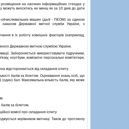
 розмiщення на наочних iнформацiйних стендах у
ту можуть вноситись не менш як за 10 днiв до дати
-обчислювальних машин (далi - ПЕОМ) за єдиною
х наказом Державної митної служби України, з
ння в їх роботу зовнiшнiх факторiв (наприклад,
бленого Державною митною службою України.
ацiї. Забороняється використовувати пiдручники,
в'язку, ноутбуки, компактнi персональнi комп'ютери,
на вiдсторонюється вiд складання iспиту.
костi балiв за бiлетом. Оцiнювання знань осiб, що
 (один) бал. Максимальна кiлькiсть балiв, яку може
м;
 балiв за бiлетом.
ної комiсiї про складання iспиту.
джується керiвником митницi. Також до протоколу