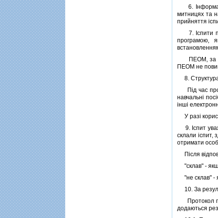
6. Iнформацi
митницях та н
прийняття iспи
7. Iспити пр
програмою, я
встановленням
ПЕОМ, за доп
ПЕОМ не повин
8. Структура 
Пiд час прове
навчальнi посi
iншi електрон
У разi корист
9. Iспит уваж
склали iспит,
отримати особа
Пiсля вiдповi
"склав" - якщо
"не склав" - я
10. За резуль
Протокол пiдп
додаються рез