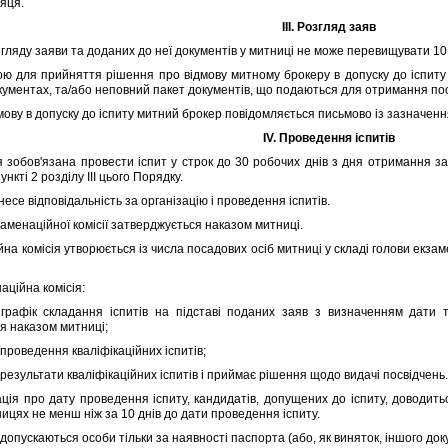
сяця.
III. Розгляд заяв
ляду заяви та доданих до неї документiв у митницi не може перевищувати 10 
для прийняття рiшення про вiдмову митному брокеру в допуску до iспиту 
окументах, та/або неповний пакет документiв, що подаються для отримання по
ову в допуску до iспиту митний брокер повiдомляється письмово iз зазначенн
IV. Проведення iспитiв
бов'язана провести iспит у строк до 30 робочих днiв з дня отримання заяв
нктi 2 роздiлу III цього Порядку.
се вiдповiдальнiсть за органiзацiю i проведення iспитiв.
менацiйної комiсiї затверджується наказом митницi.
комiсiя утворюється iз числа посадових осiб митницi у складi голови екзамен
цiйна комiсiя:
к складання iспитiв на пiдставi поданих заяв з визначенням дати та 
я наказом митницi;
роведення квалiфiкацiйних iспитiв;
зультати квалiфiкацiйних iспитiв i приймає рiшення щодо видачi посвiдчень
я про дату проведення iспиту, кандидатiв, допущених до iспиту, доводит
ицях не менш нiж за 10 днiв до дати проведення iспиту.
опускаються особи тiльки за наявностi паспорта (або, як виняток, iншого док