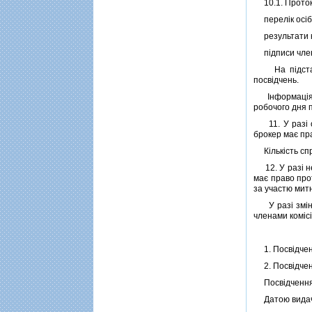
10.1. Протоко
перелiк осiб, 
результати кв
пiдписи членi
На пiдставi п
посвiдчень.
Iнформацiя пр
робочого дня п
11. У разi от
брокер має пра
Кiлькiсть спр
12. У разi не
має право прот
за участю митн
У разi змiни 
членами комiсi
1. Посвiдченн
2. Посвiдченн
Посвiдчення п
Датою видачi 