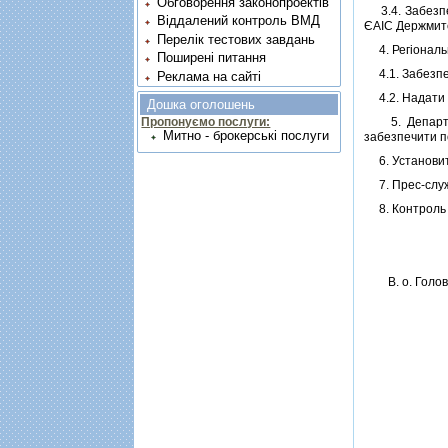
Обговорення законопроектів
3.4. Забезпеч
Віддалений контроль ВМД
ЄАIС Держмит
Перелік тестових завдань
4. Регiональн
Поширені питання
4.1. Забезпеч
Реклама на сайті
4.2. Надати д
Дошка оголошень
Пропонуємо послуги:
5. Департаме
Митно - брокерські послуги
забезпечити п
6. Установити
7. Прес-служб
8. Контроль з
В. о. Голо