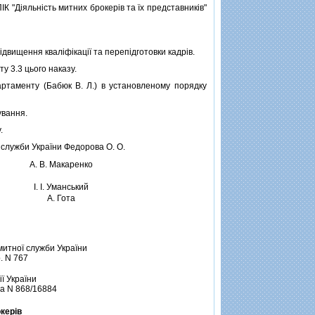
"Дiяльнiсть митних брокерiв та їх представникiв"
вищення квалiфiкацiї та перепiдготовки кадрiв.
 3.3 цього наказу.
таменту (Бабюк В. Л.) в установленому порядку
ування.
.
служби України Федорова О. О.
А. В. Макаренко
I. I. Уманський
А. Гота
митної служби України
. N 767
iї України
за N 868/16884
керiв