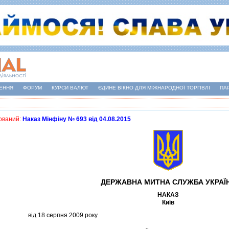
ЕННЯ
ФОРУМ
КУРСИ ВАЛЮТ
ЄДИНЕ ВІКНО ДЛЯ МІЖНАРОДНОЇ ТОРГІВЛІ
ПА
ований:
Наказ Мінфіну № 693 від 04.08.2015
ДЕРЖАВНА МИТНА СЛУЖБА УКРАЇ
НАКАЗ
Київ
вiд 18 серпня 2009 року