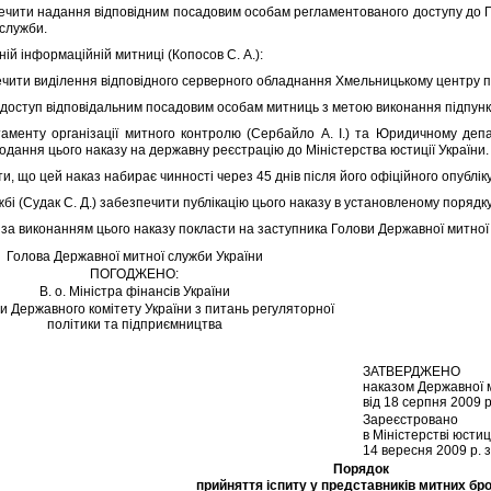
ити надання вiдповiдним посадовим особам регламентованого доступу до ПIК 
служби.
iй iнформацiйнiй митницi (Копосов С. А.):
ити видiлення вiдповiдного серверного обладнання Хмельницькому центру пiд
оступ вiдповiдальним посадовим особам митниць з метою виконання пiдпункту
нту органiзацiї митного контролю (Сербайло А. I.) та Юридичному депар
одання цього наказу на державну реєстрацiю до Мiнiстерства юстицiї України.
, що цей наказ набирає чинностi через 45 днiв пiсля його офiцiйного опублiк
i (Судак С. Д.) забезпечити публiкацiю цього наказу в установленому порядку
а виконанням цього наказу покласти на заступника Голови Державної митної 
Голова Державної митної служби України
ПОГОДЖЕНО:
В. о. Мiнiстра фiнансiв України
ви Державного комiтету України з питань регуляторної
полiтики та пiдприємництва
ЗАТВЕРДЖЕНО
наказом Державної 
вiд 18 серпня 2009 р
Зареєстровано
в Мiнiстерствi юстиц
14 вересня 2009 р. 
Порядок
прийняття iспиту у представникiв митних бро