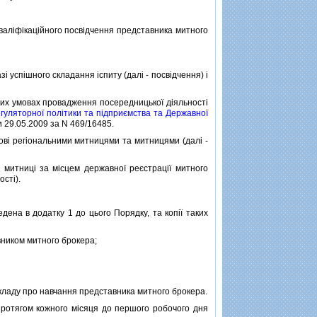
лiфiкацiйного посвiдчення представника митного
 успiшного складання iспиту (далi - посвiдчення) i
их умовах провадження посередницької дiяльностi
гуляторної полiтики та пiдприємства та Державної
и 29.05.2009 за N 469/16485.
вi регiональними митницями та митницями (далi -
митницi за мiсцем державної реєстрацiї митного
стi).
на в додатку 1 до цього Порядку, та копiї таких
вником митного брокера;
кладу про навчання представника митного брокера.
отягом кожного мiсяця до першого робочого дня