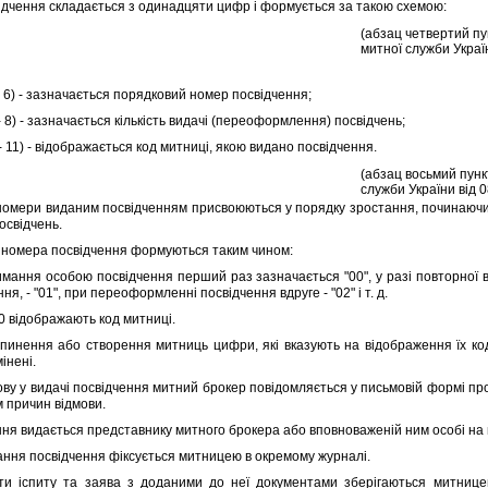
ення складається з одинадцяти цифр i формується за такою схемою:
(абзац четвертий пу
митної служби Украї
6) - зазначається порядковий номер посвiдчення;
8) - зазначається кiлькiсть видачi (переоформлення) посвiдчень;
11) - вiдображається код митницi, якою видано посвiдчення.
(абзац восьмий пунк
служби України вiд 
мери виданим посвiдченням присвоюються у порядку зростання, починаючи 
освiдчень.
номера посвiдчення формуються таким чином:
ння особою посвiдчення перший раз зазначається "00", у разi повторної ви
, - "01", при переоформленнi посвiдчення вдруге - "02" i т. д.
 вiдображають код митницi.
ення або створення митниць цифри, якi вказують на вiдображення їх кодi
iненi.
у у видачi посвiдчення митний брокер повiдомляється у письмовiй формi про
м причин вiдмови.
я видається представнику митного брокера або вповноваженiй ним особi на 
я посвiдчення фiксується митницею в окремому журналi.
спиту та заява з доданими до неї документами зберiгаються митницею 