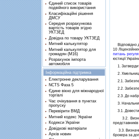
Єдиний список товарів
подвійного використання
Класифікаційні рішення
ДМСУ
Середня розрахункова
вартість товарів згідно
УКТЗЕД
Довідка по товару УКТЗЕД
Митний калькулятор
Вiдповiдно 
Митний калькулятор для
10 Лiцензiйни
громадян (М16)
питань регуля
юстицiї Україн
Розрахунок імпорта
автомобіля
1. Затвердити
Інформаційна підтримка
2. Хмельницьк
Електронне декларування
2.1. Забезпеч
NCTS Фаза 5
2.2. Забезпеч
Єдине вікно для міжнародної
торгівлі
2.3. До набра
Час очікування в пунктах
3. Начальник
пропуску
Перевірити ВМД
3.1. Довести 
Митний кодекс України
3.2. Визначи
Кодекси України
представникiв
Довідкові матеріали
3.3. Визначит
Архів новин
брокера за до