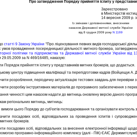
Про затвердження Порядку прийняття iспиту у представник
Зареєстровано
в Мiнiстерствi юстиц
14 вересня 2009 р. 
Iз змiнами i доповненнями, внесеними
наказом Державної митної служби України
вiд 8 грудня 2009 року
N 1169
до
статтi 9 Закону України
"Про лiцензування певних видiв господарської дiяль
х умов провадження посередницької дiяльностi митного брокера, затвердже
торної полiтики та пiдприємства та Державної митної служби України вiд 1
и 29.05.2009 за N 469/16485, наказую:
 Порядок прийняття iспиту у представникiв митних брокерiв, що додається.
ому центру пiдвищення квалiфiкацiї та перепiдготовки кадрiв (Войцещук А. Д.
ити розроблення, перiодичну актуалiзацiю тестових завдань для перевiрки з
ити розробку iнструктивних матерiалiв до програмного забезпечення з перевi
ння чинностi цим наказом надати до митниць оновлену версiю даного прогр
ам регiональних митниць, митниць:
вимоги цього Порядку до суб'єктiв господарювання та органiзувати контроль з
ти посадових осiб, вiдповiдальних за проведення iспитiв i супроводжен
 митних брокерiв.
и посадових осiб, вiдповiдальних за внесення електронної iнформацiї щодо 
помогою програмно-iнформацiйного комплексу (далi - ПIК) ЄАIС Держмитслужби 