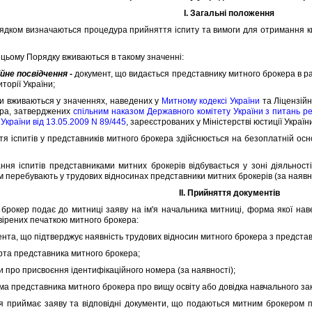
I. Загальнi положення
ом визначаються процедура прийняття iспиту та вимоги для отримання ква
цьому Порядку вживаються в такому значеннi:
iйне посвiдчення
-
документ, що видається представнику митного брокера в разi
иторiї України;
 вживаються у значеннях, наведених у
Митному кодексi України
та Лiцензiйн
ера, затверджених
спiльним наказом Державного комiтету України з питань ре
України вiд 13.05.2009 N 89/445
, зареєстрованих у Мiнiстерствi юстицiї Україн
iспитiв у представникiв митного брокера здiйснюється на безоплатнiй осно
iспитiв представниками митних брокерiв вiдбувається у зонi дiяльностi 
м перебувають у трудових вiдносинах представники митних брокерiв (за наявно
II. Прийняття документiв
кер подає до митницi заяву на iм'я начальника митницi, форма якої наведе
авiрених печаткою митного брокера:
та, що пiдтверджує наявнiсть трудових вiдносин митного брокера з предста
та представника митного брокера;
 про присвоєння iдентифiкацiйного номера (за наявностi);
 представника митного брокера про вищу освiту або довiдка навчального за
риймає заяву та вiдповiднi документи, що подаються митним брокером пр