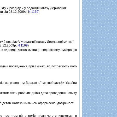
нкту 2 роздiлу V у редакцiї наказу Державної
ни вiд 08.12.2009р.
N 1169
)
ту 2 роздiлу V у редакцiї наказу Державної митної
08.12.2009р.
N 1169
)
з одиницi. Кожна митниця веде окрему нумерацiю
дачi посвiдчення при змiнах, якi потребують його
в, за рiшенням Державної митної служби України
тягом п'яти робочих днiв з дати проведення iспиту
пiдставi належним чином оформленої довiреностi.
протягом п'яти рокiв, пiсля чого знищуються в