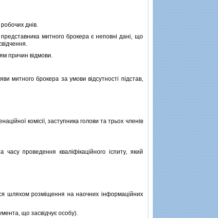
робочих днiв.
представника митного брокера є неповнi данi, що
свiдчення.
ям причин вiдмови.
и митного брокера за умови вiдсутностi пiдстав,
ацiйної комiсiї, заступника голови та трьох членiв
часу проведення квалiфiкацiйного iспиту, який
.
ься шляхом розмiщення на наочних iнформацiйних
умента, що засвiдчує особу).