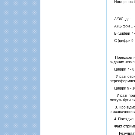
Номер посвiдч
A/B/C, де:
A (цифри 1 - 
B (цифри 7 - 
С (цифри 9 - 
Порядковi но
виданих нею п
Цифри 7 - 8 
У разi отрима
переоформлення
Цифри 9 - 10
У разi припин
можуть бути зм
3. Про вiдмов
iз зазначення
4. Посвiдченн
Факт отриманн
Результати i