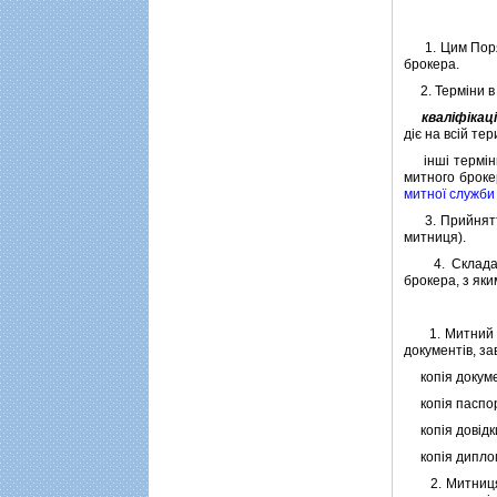
1. Цим Порядк
брокера.
2. Термiни в 
квалiфiкац
дiє на всiй тер
iншi термiни
митного брок
митної служби 
3. Прийняття 
митниця).
4. Складання 
брокера, з яки
1. Митний бро
документiв, з
копiя докумен
копiя паспор
копiя довiдки
копiя диплома
2. Митниця п