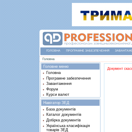
ГОЛОВНА
ПРОГРАМНЕ ЗАБЕЗПЕЧЕННЯ
ЗАВАНТАЖ
Ви є тут
Головна
Головне меню
Документ скас
Головна
Програмне забезпечення
Завантаження
Форум
Курси валют
Навігатор ЗЕД
База документів
Каталог документів
Добірка документів
Українська класифікація
товарів ЗЕД