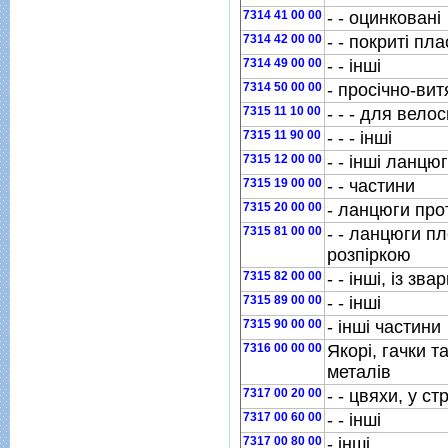
7314 41 00 00
- - оцинкованi
7314 42 00 00
- - покритi пл
7314 49 00 00
- - iншi
7314 50 00 00
- просiчно-ви
7315 11 10 00
- - - для вело
7315 11 90 00
- - - iншi
7315 12 00 00
- - iншi ланцю
7315 19 00 00
- - частини
7315 20 00 00
- ланцюги про
7315 81 00 00
- - ланцюги пл
розпiркою
7315 82 00 00
- - iншi, iз зв
7315 89 00 00
- - iншi
7315 90 00 00
- iншi частини
7316 00 00 00
Якорi, гачки т
металiв
7317 00 20 00
- - цвяхи, у с
7317 00 60 00
- - iншi
7317 00 80 00
- iншi