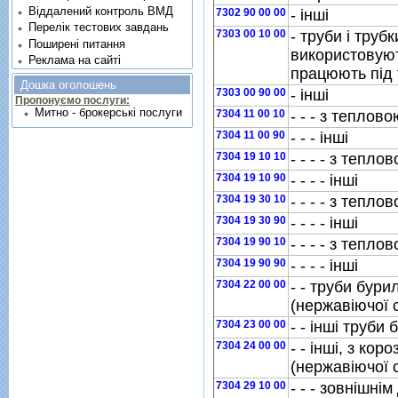
Віддалений контроль ВМД
7302 90 00 00
- iншi
Перелік тестових завдань
7303 00 10 00
- труби i трубк
Поширені питання
використовуют
Реклама на сайті
працюють пiд
Дошка оголошень
7303 00 90 00
- iншi
Пропонуємо послуги:
Митно - брокерські послуги
7304 11 00 10
- - - з теплов
7304 11 00 90
- - - iншi
7304 19 10 10
- - - - з тепло
7304 19 10 90
- - - - iншi
7304 19 30 10
- - - - з тепло
7304 19 30 90
- - - - iншi
7304 19 90 10
- - - - з тепло
7304 19 90 90
- - - - iншi
7304 22 00 00
- - труби бури
(нержавiючої с
7304 23 00 00
- - iншi труби 
7304 24 00 00
- - iншi, з коро
(нержавiючої с
7304 29 10 00
- - - зовнiшнi