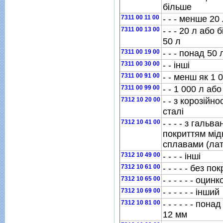
бiльше
7311 00 11 00
- - - менше 20
7311 00 13 00
- - - 20 л або
50 л
7311 00 19 00
- - - понад 50 
7311 00 30 00
- - iншi
7311 00 91 00
- - менш як 1 
7311 00 99 00
- - 1 000 л аб
7312 10 20 00
- - з корозiйно
сталi
7312 10 41 00
- - - - з галь
покриттям мi
сплавами (лат
7312 10 49 00
- - - - iншi
7312 10 61 00
- - - - - без по
7312 10 65 00
- - - - - - оци
7312 10 69 00
- - - - - - iнший
7312 10 81 00
- - - - - - пон
12 мм