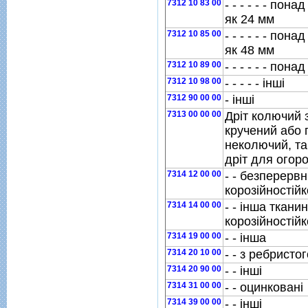
7312 10 83 00
- - - - - - пон
як 24 мм
7312 10 85 00
- - - - - - пон
як 48 мм
7312 10 89 00
- - - - - - пона
7312 10 98 00
- - - - - iншi
7312 90 00 00
- iншi
7313 00 00 00
Дрiт колючий з
кручений або 
неколючий, та
дрiт для огор
7314 12 00 00
- - безперервн
корозiйностiйк
7314 14 00 00
- - iнша ткани
корозiйностiйк
7314 19 00 00
- - iнша
7314 20 10 00
- - з ребристо
7314 20 90 00
- - iншi
7314 31 00 00
- - оцинкованi
7314 39 00 00
- - iншi