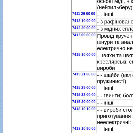
основi мiдi, н
(нейзильберу)
7411 29 00 00
- - iншi
7412 10 00 00
- з рафiновано
7412 20 00 00
- з мiдних спл
7413 00 00 00
Провiд кручен
шнури та анало
електрично не
7415 10 00 00
- цвяхи та цвя
креслярськi, с
вироби
7415 21 00 00
- - шайби (вк
пружинистi)
7415 29 00 00
- - iншi
7415 33 00 00
- - гвинти; бол
7415 39 00 00
- - iншi
7418 10 10 00
- - вироби сто
приготування а
неелектричнi;
7418 10 90 00
- - iншi