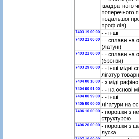
квадратного ч
поперечного п
подальшої про
профiлiв)
7403 19 00 00
- - iншi
7403 21 00 00
- - сплави на 
(латунi)
7403 22 00 00
- - сплави на 
(бронзи)
7403 29 00 00
- - iншi мiднi
лiгатур товарн
7404 00 10 00
- з мiдi рафiн
7404 00 91 00
- - на основi м
7404 00 99 00
- - iншi
7405 00 00 00
Лiгатури на ос
7406 10 00 00
- порошки з 
структурою
7406 20 00 00
- порошки з ш
луска