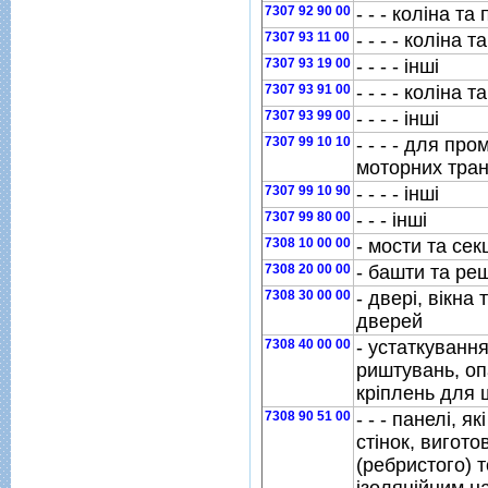
7307 92 90 00
- - - колiна та
7307 93 11 00
- - - - колiна 
7307 93 19 00
- - - - iншi
7307 93 91 00
- - - - колiна 
7307 93 99 00
- - - - iншi
7307 99 10 10
- - - - для п
моторних тран
7307 99 10 90
- - - - iншi
7307 99 80 00
- - - iншi
7308 10 00 00
- мости та секц
7308 20 00 00
- башти та ре
7308 30 00 00
- дверi, вiкна 
дверей
7308 40 00 00
- устаткуванн
риштувань, оп
крiплень для 
7308 90 51 00
- - - панелi, 
стiнок, вигот
(ребристого) т