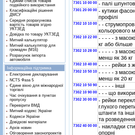
Єдиний список товарів
7301 10 00 00
- палi шпунтов
подвійного використання
7301 20 00 00
- кутики фасон
Класифікаційні рішення
ДМСУ
профiлi
Середня розрахункова
7302 10 10 00
- - струмопров
вартість товарів згідно
УКТЗЕД
кольорового 
Довідка по товару УКТЗЕД
7302 10 22 00
- - - - - з ма
Митний калькулятор
кг або бiльше
Митний калькулятор для
громадян (М16)
7302 10 28 00
- - - - - з мас
Розрахунок імпорта
менш як 36 кг
автомобіля
7302 10 40 00
- - - - рейки з
Інформаційна підтримка
7302 10 50 10
- - - - - з мас
Електронне декларування
менш як 20 кг
NCTS Фаза 5
7302 10 50 90
- - - - - iншi
Єдине вікно для міжнародної
торгівлі
7302 10 90 00
- - - що вико
Час очікування в пунктах
пропуску
7302 30 00 00
- рейки перек
Перевірити ВМД
глухого перет
Митний кодекс України
штанги та iнш
Кодекси України
та розведення
Довідкові матеріали
7302 40 00 00
- накладки сти
Архів новин
опорнi
Обговорення законопроектів