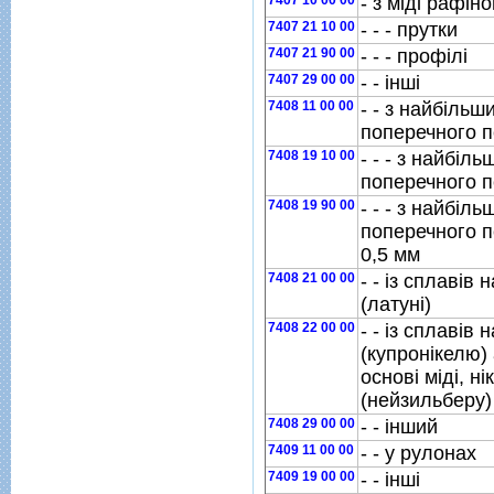
7407 10 00 00
- з мiдi рафiн
7407 21 10 00
- - - прутки
7407 21 90 00
- - - профiлi
7407 29 00 00
- - iншi
7408 11 00 00
- - з найбiльш
поперечного п
7408 19 10 00
- - - з найбiл
поперечного п
7408 19 90 00
- - - з найбiл
поперечного п
0,5 мм
7408 21 00 00
- - iз сплавiв 
(латунi)
7408 22 00 00
- - iз сплавiв 
(купронiкелю) 
основi мiдi, н
(нейзильберу)
7408 29 00 00
- - iнший
7409 11 00 00
- - у рулонах
7409 19 00 00
- - iншi