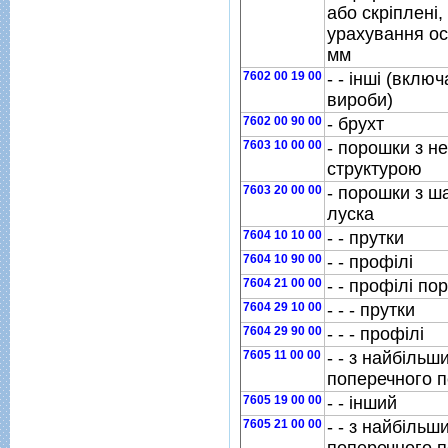
або скрiпленi,
урахування ос
мм
7602 00 19 00
- - iншi (вклю
вироби)
7602 00 90 00
- брухт
7603 10 00 00
- порошки з 
cтруктурою
7603 20 00 00
- порошки з ш
луска
7604 10 10 00
- - прутки
7604 10 90 00
- - профiлi
7604 21 00 00
- - профiлi по
7604 29 10 00
- - - прутки
7604 29 90 00
- - - профiлi
7605 11 00 00
- - з найбiльш
поперечного п
7605 19 00 00
- - iнший
7605 21 00 00
- - з найбiльш