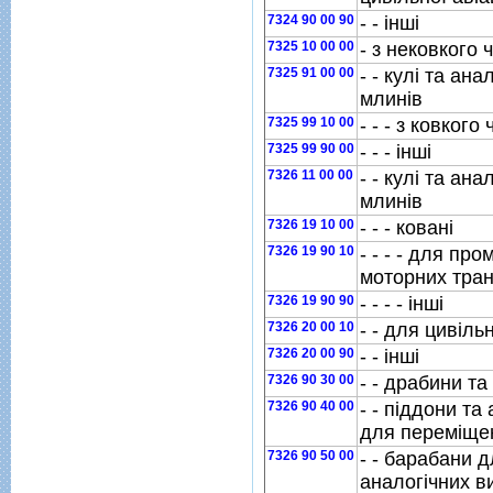
7324 90 00 90
- - iншi
7325 10 00 00
- з нековкого 
7325 91 00 00
- - кулi та ан
млинiв
7325 99 10 00
- - - з ковкого
7325 99 90 00
- - - iншi
7326 11 00 00
- - кулi та ан
млинiв
7326 19 10 00
- - - кованi
7326 19 90 10
- - - - для п
моторних тран
7326 19 90 90
- - - - iншi
7326 20 00 10
- - для цивiльн
7326 20 00 90
- - iншi
7326 90 30 00
- - драбини та
7326 90 40 00
- - пiддони та
для перемiще
7326 90 50 00
- - барабани д
аналогiчних в