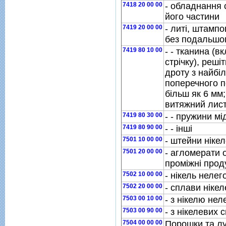
7418 20 00 00
- обладнання 
його частини
7419 20 00 00
- литi, штампо
без подальшо
7419 80 10 00
- - тканина (
стрiчку), решiт
дроту з найбi
поперечного п
бiльш як 6 мм;
витяжний лис
7419 80 30 00
- - пружини мi
7419 80 90 00
- - iншi
7501 10 00 00
- штейни нiкел
7501 20 00 00
- агломерати о
промiжнi прод
7502 10 00 00
- нiкель неле
7502 20 00 00
- сплави нiкел
7503 00 10 00
- з нiкелю не
7503 00 90 00
- з нiкелевих 
7504 00 00 00
Порошки та лу