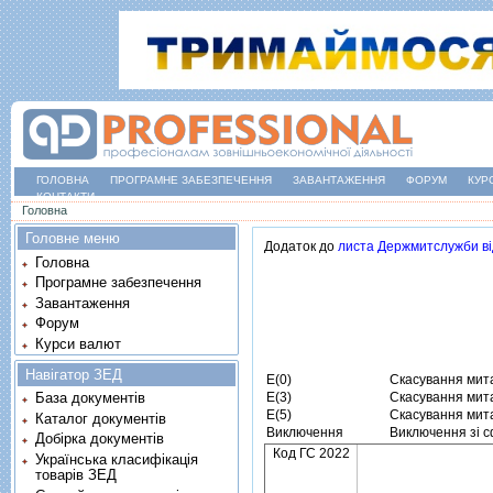
ГОЛОВНА
ПРОГРАМНЕ ЗАБЕЗПЕЧЕННЯ
ЗАВАНТАЖЕННЯ
ФОРУМ
КУР
КОНТАКТИ
Ви є тут
Головна
Головне меню
Додаток до
листа Держмитслужби вi
Головна
Програмне забезпечення
Завантаження
Форум
Курси валют
Навігатор ЗЕД
E(0)
Скасування мита
E(3)
Скасування мита
База документів
E(5)
Скасування мита
Каталог документів
Виключення
Виключення зi с
Добірка документів
Код ГС 2022
Українська класифікація
товарів ЗЕД