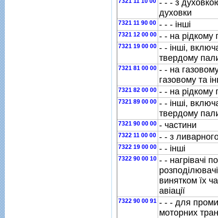
7321 11 10 00
- - - з духовк
духовки
7321 11 90 00
- - - iншi
7321 12 00 00
- - на рiдкому
7321 19 00 00
- - iншi, вкл
твердому пал
7321 81 00 00
- - на газовом
газовому та i
7321 82 00 00
- - на рiдкому
7321 89 00 00
- - iншi, вкл
твердому пал
7321 90 00 00
- частини
7322 11 00 00
- - з ливарног
7322 19 00 00
- - iншi
7322 90 00 10
- - нагрiвачi п
розподiлювачi 
винятком їх ча
авiацiї
7322 90 00 91
- - - для про
моторних тран