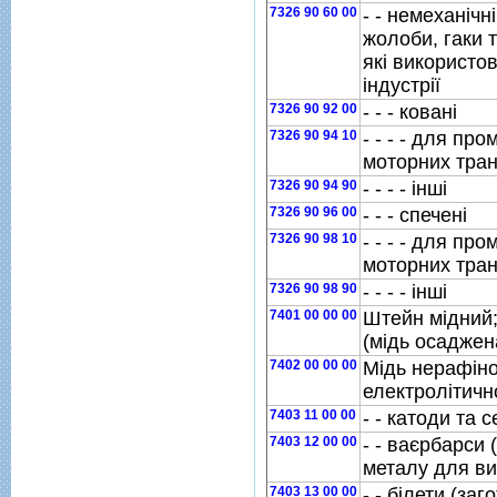
7326 90 60 00
- - немеханiчн
жолоби, гаки т
якi використо
iндустрiї
7326 90 92 00
- - - кованi
7326 90 94 10
- - - - для п
моторних тран
7326 90 94 90
- - - - iншi
7326 90 96 00
- - - спеченi
7326 90 98 10
- - - - для п
моторних тран
7326 90 98 90
- - - - iншi
7401 00 00 00
Штейн мiдний;
(мiдь осаджен
7402 00 00 00
Мiдь нерафiно
електролiтичн
7403 11 00 00
- - катоди та с
7403 12 00 00
- - ваєрбарси 
металу для ви
7403 13 00 00
- - бiлети (за