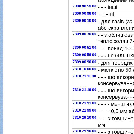
iзоляцiйним 
7308 90 59 00
- - - iншi
7308 90 98 00
- - iншi
7309 00 10 00
- для газiв (з
або скраплени
7309 00 30 00
- - з облицюв
теплоiзоляцiй
7309 00 51 00
- - - понад 10
7309 00 59 00
- - - не бiльш 
7309 00 90 00
- для твердих
7310 10 00 00
- мiсткiстю 50
7310 21 11 00
- - - що вико
консервування
7310 21 19 00
- - - що вико
консервування
7310 21 91 00
- - - - менш як
7310 21 99 00
- - - - 0,5 мм 
7310 29 10 00
- - - з товщин
мм
7310 29 90 00
- - - з товщин