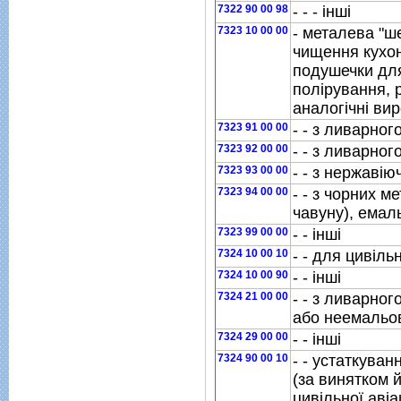
7322 90 00 98
- - - iншi
7323 10 00 00
- металева "ш
чищення кухон
подушечки дл
полiрування, 
аналогiчнi ви
7323 91 00 00
- - з ливарног
7323 92 00 00
- - з ливарног
7323 93 00 00
- - з нержавiю
7323 94 00 00
- - з чорних м
чавуну), емал
7323 99 00 00
- - iншi
7324 10 00 10
- - для цивiльн
7324 10 00 90
- - iншi
7324 21 00 00
- - з ливарног
або неемальо
7324 29 00 00
- - iншi
7324 90 00 10
- - устаткуван
(за винятком й
цивiльної авiац