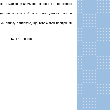
тю магазинiв безмитної торгiвлi, затвердженого
ення товарiв з України, затвердженої наказом
ми спирту етилового, що вивозиться повiтряним
Ю.П. Соловков