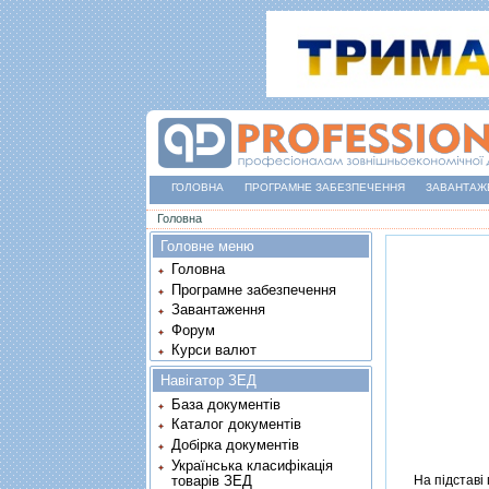
ГОЛОВНА
ПРОГРАМНЕ ЗАБЕЗПЕЧЕННЯ
ЗАВАНТАЖ
Ви є тут
Головна
Головне меню
Головна
Програмне забезпечення
Завантаження
Форум
Курси валют
Навігатор ЗЕД
База документів
Каталог документів
Добірка документів
Українська класифікація
товарів ЗЕД
На пiдставi п