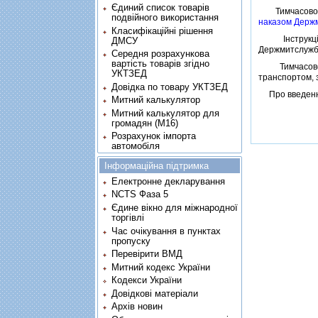
Єдиний список товарів
Тимчасового п
подвійного використання
наказом Держм
Класифікаційні рішення
Iнструкцiї п
ДМСУ
Держмитслужби
Середня розрахункова
вартість товарів згідно
Тимчасового 
УКТЗЕД
транспортом, 
Довідка по товару УКТЗЕД
Про введення 
Митний калькулятор
Митний калькулятор для
громадян (М16)
Розрахунок імпорта
автомобіля
Інформаційна підтримка
Електронне декларування
NCTS Фаза 5
Єдине вікно для міжнародної
торгівлі
Час очікування в пунктах
пропуску
Перевірити ВМД
Митний кодекс України
Кодекси України
Довідкові матеріали
Архів новин