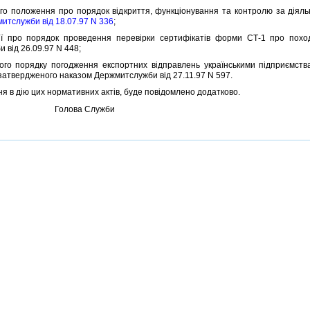
оложення про порядок вiдкриття, функцiонування та контролю за дiяльнiс
итслужби вiд 18.07.97 N 336
;
ро порядок проведення перевiрки сертифiкатiв форми СТ-1 про походж
 вiд 26.09.97 N 448;
порядку погодження експортних вiдправлень українськими пiдприємства
затвердженого наказом Держмитслужби вiд 27.11.97 N 597.
в дiю цих нормативних актiв, буде повiдомлено додатково.
Голова Служби