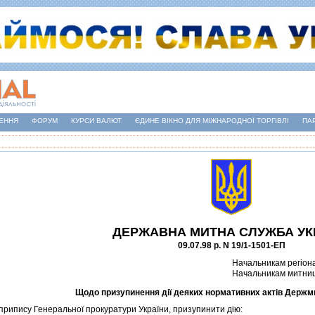
ЕННЯ
ФОРУМ
КУРСИ ВАЛЮТ
ЄДИНЕ ВІКНО ДЛЯ МІЖНАРОДНОЇ ТОРГІВЛІ
ПА
ДЕРЖАВНА МИТНА СЛУЖБА УК
09.07.98 р. N 19/1-1501-ЕП
Начальникам регiон
Начальникам митни
Щодо призупинення дiї деяких нормативних актiв Держм
рипису Генеральної прокуратури України, призупинити дiю: