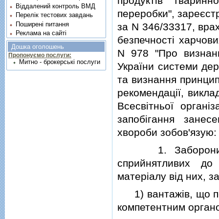
продуктiв тваринн
Віддалений контроль ВМД
переробки", зареєстр
Перелік тестових завдань
Поширені питання
за N 346/33317, вра
Реклама на сайті
безпечностi харчови
Дошка оголошень
N 978 "Про визнання
Пропонуємо послуги:
Митно - брокерські послуги
України системи дер
та визнання принцип
рекомендацiї, викла
Всесвiтньої органi
запобiгання занес
хвороби зобов'язую:
1. Заборонити в
сприйнятливих до
матерiалу вiд них, з
1) вантажiв, що пох
компетентним органо