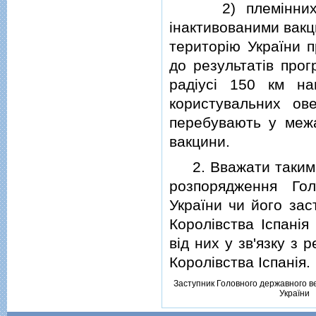
2) племiнних та 
iнактивованими вакц
територiю України п
до результатiв прог
радiусi 150 км на
користувальних ов
перебувають у межа
вакцини.
2. Вважати такими, 
розпорядження Гол
України чи його зас
Королiвства Iспанiя
вiд них у зв'язку з
Королiвства Iспанiя.
Заступник Головного державного в
України