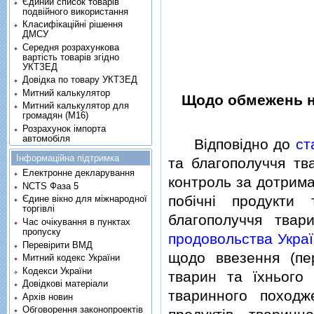
Єдиний список товарів
подвійного використання
Класифікаційні рішення
ДМСУ
Середня розрахункова
вартість товарів згідно
УКТЗЕД
Довідка по товару УКТЗЕД
Митний калькулятор
Щодо обмежень на 
Митний калькулятор для
громадян (М16)
Розрахунок імпорта
автомобіля
Вiдповiдно до
ст
Інформаційна підтримка
та благополуччя тв
Електронне декларування
контроль за дотрима
NCTS Фаза 5
побiчнi продукти
Єдине вікно для міжнародної
торгівлі
благополуччя твар
Час очікування в пунктах
пропуску
продовольства Украї
Перевірити ВМД
щодо ввезення (пе
Митний кодекс України
Кодекси України
тварин та їхнього 
Довідкові матеріали
тваринного походж
Архів новин
Обговорення законопроектів