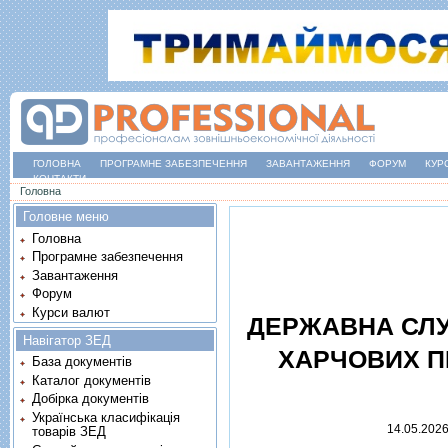
ГОЛОВНА
ПРОГРАМНЕ ЗАБЕЗПЕЧЕННЯ
ЗАВАНТАЖЕННЯ
ФОРУМ
КУР
КОНТАКТИ
Ви є тут
Головна
Головне меню
Головна
Програмне забезпечення
Завантаження
Форум
Курси валют
ДЕРЖАВНА СЛУ
Навігатор ЗЕД
ХАРЧОВИХ П
База документів
Каталог документів
Добірка документів
Українська класифікація
14.05.202
товарів ЗЕД