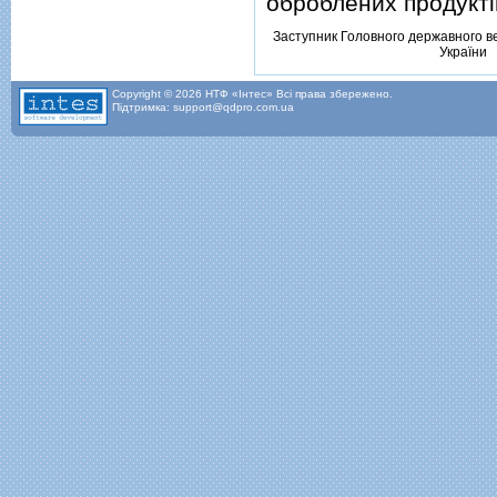
оброблених продуктiв
Заступник Головного державного в
України
Copyright © 2026 НТФ «Інтес» Всі права збережено.
Підтримка: support@qdpro.com.ua