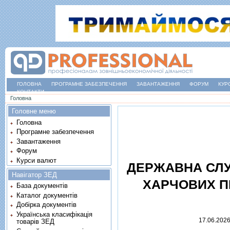
ГОЛОВНА
ПРОГРАМНЕ ЗАБЕЗПЕЧЕННЯ
ЗАВАНТАЖЕННЯ
ФОРУМ
КУР
КОНТАКТИ
Ви є тут
Головна
Головне меню
Головна
Програмне забезпечення
Завантаження
Форум
Курси валют
ДЕРЖАВНА СЛУ
Навігатор ЗЕД
ХАРЧОВИХ П
База документів
Каталог документів
Добірка документів
Українська класифікація
17.06.202
товарів ЗЕД