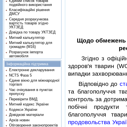
Єдиний список товарів
подвійного використання
Класифікаційні рішення
ДМСУ
Середня розрахункова
вартість товарів згідно
УКТЗЕД
Довідка по товару УКТЗЕД
Митний калькулятор
Щодо обмежень н
Митний калькулятор для
громадян (М16)
ре
Розрахунок імпорта
автомобіля
Згiдно з офiцiйною
Інформаційна підтримка
здоров'я тварин (WO
Електронне декларування
випадки захворюванн
NCTS Фаза 5
Єдине вікно для міжнародної
Вiдповiдно до
ст
торгівлі
Час очікування в пунктах
та благополуччя тв
пропуску
контроль за дотрима
Перевірити ВМД
Митний кодекс України
побiчнi продукти
Кодекси України
благополуччя твар
Довідкові матеріали
Архів новин
продовольства Украї
Обговорення законопроектів