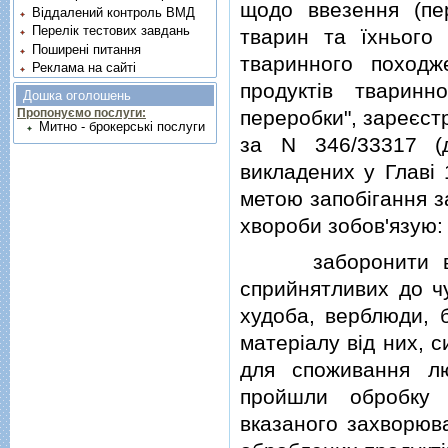
щодо ввезення (пе
Віддалений контроль ВМД
Перелік тестових завдань
тварин та їхнього 
Поширені питання
тваринного походж
Реклама на сайті
продуктiв тваринн
Дошка оголошень
переробки", зареєстр
Пропонуємо послуги:
Митно - брокерські послуги
за N 346/33317 (д
викладених у Главi
метою запобiгання з
хвороби зобов'язую:
заборонити ввезе
сприйнятливих до чу
худоба, верблюди, б
матерiалу вiд них, 
для споживання л
пройшли обробку 
вказаного захворюва