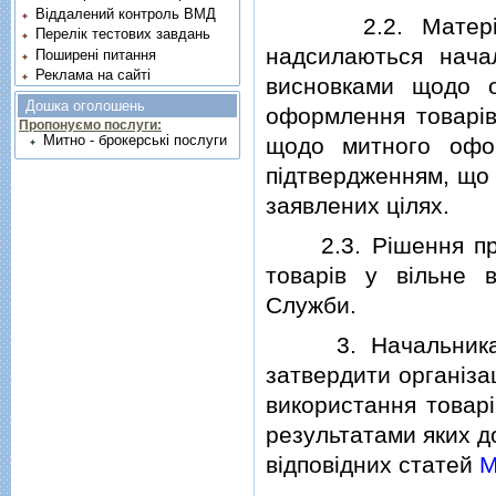
Віддалений контроль ВМД
2.2. Матерiали
Перелік тестових завдань
надсилаються нача
Поширені питання
Реклама на сайті
висновками щодо о
Дошка оголошень
оформлення товарiв
Пропонуємо послуги:
Митно - брокерські послуги
щодо митного офо
пiдтвердженням, що 
заявлених цiлях.
2.3. Рiшення про 
товарiв у вiльне 
Служби.
3. Начальникам р
затвердити органiза
використання товарi
результатами яких д
вiдповiдних статей
М