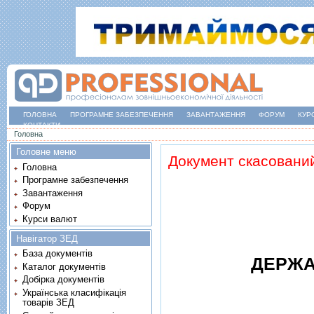
ГОЛОВНА
ПРОГРАМНЕ ЗАБЕЗПЕЧЕННЯ
ЗАВАНТАЖЕННЯ
ФОРУМ
КУР
КОНТАКТИ
Ви є тут
Головна
Головне меню
Документ скасовани
Головна
Програмне забезпечення
Завантаження
Форум
Курси валют
Навігатор ЗЕД
База документів
ДЕРЖА
Каталог документів
Добірка документів
Українська класифікація
товарів ЗЕД