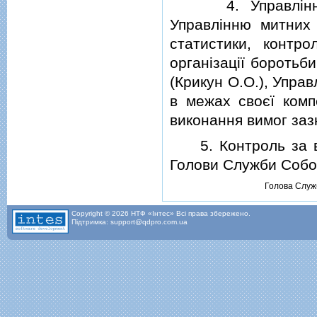
4. Управлiнню н
Управлiнню митних 
статистики, контро
органiзацiї бороть
(Крикун О.О.), Управ
в межах своєї комп
виконання вимог заз
5. Контроль за ви
Голови Служби Собол
Голова Служ
Copyright © 2026 НТФ «Інтес» Всі права збережено.
Підтримка: support@qdpro.com.ua