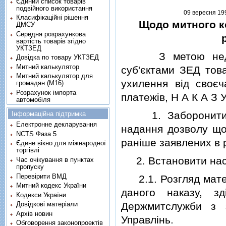
Єдиний список товарів
подвійного використання
09 вересня 199
Класифікаційні рішення
Щодо митного к
ДМСУ
Середня розрахункова
вартість товарів згідно
УКТЗЕД
З метою недопущ
Довідка по товару УКТЗЕД
Митний калькулятор
суб'єктами ЗЕД това
Митний калькулятор для
ухилення вiд своє
громадян (М16)
Розрахунок імпорта
платежiв, Н А К А З 
автомобіля
1. Заборонити на
Інформаційна підтримка
Електронне декларування
надання дозволу що
NCTS Фаза 5
ранiше заявлених в 
Єдине вікно для міжнародної
торгівлі
2. Встановити нас
Час очікування в пунктах
пропуску
Перевірити ВМД
2.1. Розгляд матерi
Митний кодекс України
даного наказу, з
Кодекси України
Довідкові матеріали
Держмитслужби з з
Архів новин
Управлiнь.
Обговорення законопроектів