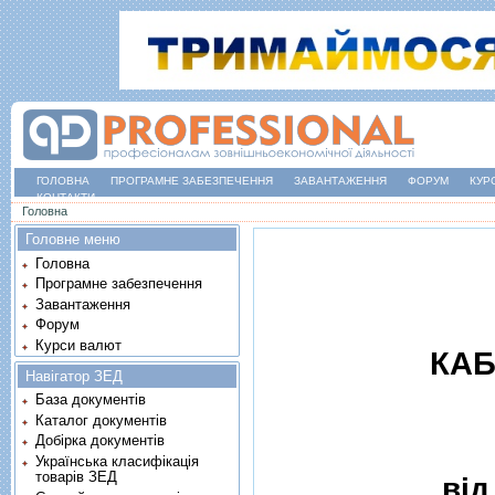
ГОЛОВНА
ПРОГРАМНЕ ЗАБЕЗПЕЧЕННЯ
ЗАВАНТАЖЕННЯ
ФОРУМ
КУР
КОНТАКТИ
Ви є тут
Головна
Головне меню
Головна
Програмне забезпечення
Завантаження
Форум
Курси валют
КАБ
Навігатор ЗЕД
База документів
Каталог документів
Добірка документів
Українська класифікація
товарів ЗЕД
вiд