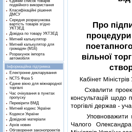
Єдиний список товарів
подвійного використання
Класифікаційні рішення
ДМСУ
Середня розрахункова
Про пiдп
вартість товарів згідно
УКТЗЕД
процедури
Довідка по товару УКТЗЕД
Митний калькулятор
поетапного
Митний калькулятор для
громадян (М16)
Розрахунок імпорта
вiльної тор
автомобіля
створ
Інформаційна підтримка
Електронне декларування
Кабiнет Мiнiстрiв 
NCTS Фаза 5
Єдине вікно для міжнародної
торгівлі
Схвалити проект 
Час очікування в пунктах
консультацiй щодо п
пропуску
Перевірити ВМД
торгiвлi держав - у
Митний кодекс України
Кодекси України
Уповноважити пер
Довідкові матеріали
Чалого Олександра
Архів новин
Обговорення законопроектів