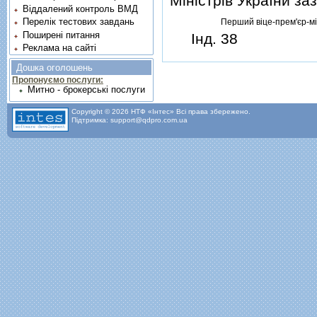
Мiнiстрiв України з
Віддалений контроль ВМД
Перелік тестових завдань
Перший вiце-прем'єр-мi
Поширені питання
Iнд. 38
Реклама на сайті
Дошка оголошень
Пропонуємо послуги:
Митно - брокерські послуги
Copyright © 2026 НТФ «Інтес» Всі права збережено.
Підтримка: support@qdpro.com.ua