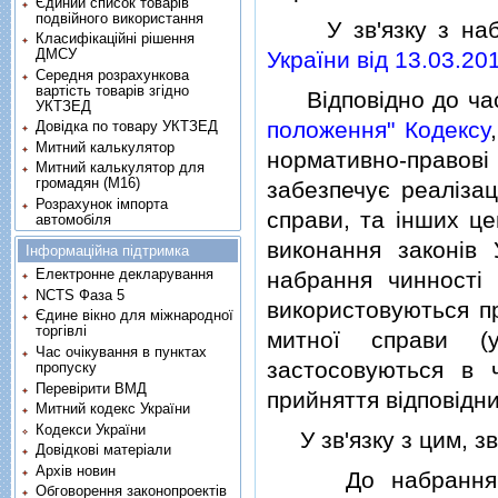
Єдиний список товарів
подвійного використання
У зв'язку з набр
Класифікаційні рішення
ДМСУ
України вiд 13.03.20
Середня розрахункова
вартість товарів згідно
Вiдповiдно до час
УКТЗЕД
положення" Кодексу
Довідка по товару УКТЗЕД
Митний калькулятор
нормативно-правовi
Митний калькулятор для
громадян (М16)
забезпечує реалiзац
Розрахунок імпорта
справи, та iнших це
автомобіля
виконання законiв
Інформаційна підтримка
Електронне декларування
набрання чинност
NCTS Фаза 5
використовуються пр
Єдине вікно для міжнародної
торгівлі
митної справи (
Час очікування в пунктах
застосовуються в 
пропуску
Перевірити ВМД
прийняття вiдповiдни
Митний кодекс України
Кодекси України
У зв'язку з цим, зв
Довідкові матеріали
Архів новин
До набрання чин
Обговорення законопроектів