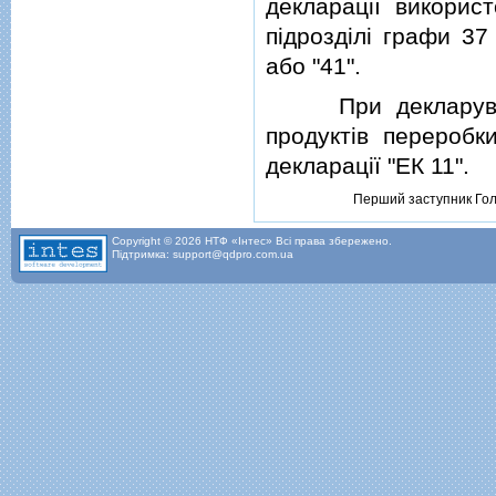
декларацiї викорис
пiдроздiлi графи 37
або "41".
При декларуваннi
продуктiв переробк
декларацiї "ЕК 11".
Перший заступник Го
Copyright © 2026 НТФ «Інтес» Всі права збережено.
Підтримка: support@qdpro.com.ua