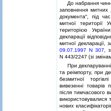
До набрання чиннос
заповнення митних 
документа", пiд ча
митної територiї 
територiєю Україн
декларацiї вiдповiд
митної декларацiї, 
09.07.1997 N 307
, 
N 443/2247 (зi змiна
При декларуваннi т
та реiмпорту, при д
безмитної торгiвл
вивезеннi товарiв 
пiсля тимчасового в
використовувалися т
нових класифiкаторi