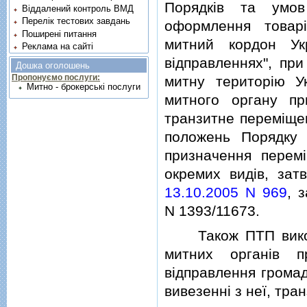
Порядкiв та умов
Віддалений контроль ВМД
Перелік тестових завдань
оформлення товар
Поширені питання
митний кордон Ук
Реклама на сайті
вiдправленнях", пр
Дошка оголошень
Пропонуємо послуги:
митну територiю У
Митно - брокерські послуги
митного органу пр
транзитне перемiщен
положень Порядку 
призначення перем
окремих видiв, за
13.10.2005 N 969
, 
N 1393/11673.
Також ПТП викори
митних органiв п
вiдправлення громад
вивезеннi з неї, тра