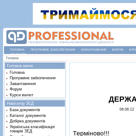
ГОЛОВНА
ПРОГРАМНЕ ЗАБЕЗПЕЧЕННЯ
ЗАВАНТАЖЕННЯ
ФОРУМ
КУР
КОНТАКТИ
Ви є тут
Головна
Головне меню
Головна
Програмне забезпечення
Завантаження
Форум
Курси валют
ДЕРЖА
Навігатор ЗЕД
06.06.12
База документів
Каталог документів
Добірка документів
Українська класифікація
товарів ЗЕД
Термiново!!!