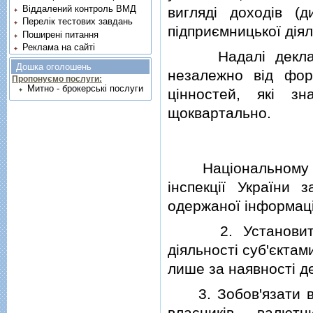
Віддалений контроль ВМД
виглядi доходiв (д
Перелік тестових завдань
пiдприємницької дiял
Поширені питання
Реклама на сайті
Надалi декларува
Дошка оголошень
незалежно вiд фор
Пропонуємо послуги:
Митно - брокерські послуги
цiнностей, якi з
щоквартально.
Нацiональному бан
iнспекцiї України
одержаної iнформацi
2. Установити, щ
дiяльностi суб'єктам
лише за наявностi д
3. Зобов'язати всiх
власникiв валют