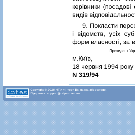
керiвники (посадовi
видiв вiдповiдальност
9. Покласти персона
i вiдомств, усiх су
форм власностi, за в
Президент Укр
м.Київ,
18 червня 1994 року
N 319/94
Copyright © 2026 НТФ «Інтес» Всі права збережено.
Підтримка: support@qdpro.com.ua