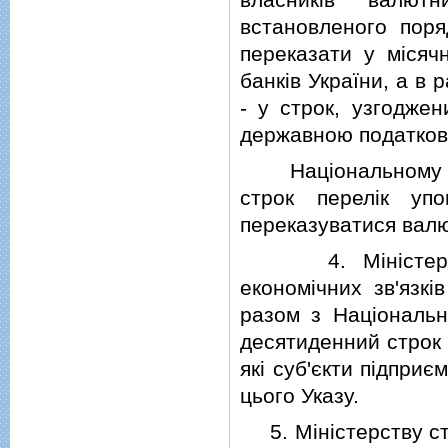
встановленого поря
переказати у мiсяч
банкiв України, а в 
- у строк, узгодже
державною податково
Нацiональному бан
строк перелiк уп
переказуватися валют
4. Мiнiстерству 
економiчних зв'язкi
разом з Нацiональн
десятиденний строк 
якi суб'єкти пiдприє
цього Указу.
5. Мiнiстерству ста