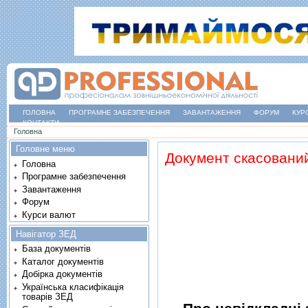
ГОЛОВНА
ПРОГРАМНЕ ЗАБЕЗПЕЧЕННЯ
ЗАВАНТАЖЕННЯ
ФОРУМ
КУР
КОНТАКТИ
Ви є тут
Головна
Головне меню
Документ скасовани
Головна
Програмне забезпечення
Завантаження
Форум
Курси валют
Навігатор ЗЕД
База документів
Каталог документів
Добірка документів
Українська класифікація
товарів ЗЕД