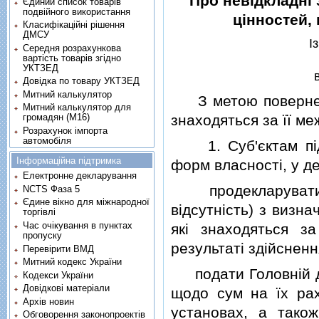
Про невiдкладнi
Єдиний список товарів
подвійного використання
цiнностей,
Класифікаційні рішення
ДМСУ
I
Середня розрахункова
вартість товарів згідно
УКТЗЕД
Довідка по товару УКТЗЕД
Митний калькулятор
З метою поверненн
Митний калькулятор для
знаходяться за її м
громадян (М16)
Розрахунок імпорта
автомобіля
1. Суб'єктам пiдпр
Інформаційна підтримка
форм власностi, у д
Електронне декларування
продекларувати у 
NCTS Фаза 5
Єдине вікно для міжнародної
вiдсутнiсть) з визн
торгівлі
Час очікування в пунктах
якi знаходяться з
пропуску
результатi здiйсненн
Перевірити ВМД
Митний кодекс України
подати Головнiй дер
Кодекси України
Довідкові матеріали
щодо сум на їх рах
Архів новин
установах, а тако
Обговорення законопроектів