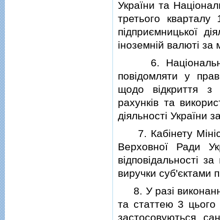
України та Нацiонал
третього кварталу 1
пiдприємницької дi
iноземнiй валютi за
6. Нацiональному
повiдомляти у прав
щодо вiдкриття з
рахункiв та викорис
дiяльностi України з
7. Кабiнету Мiнiст
Верховної Ради Ук
вiдповiдальностi за
виручки суб'єктами п
8. У разi виконанн
та статтею 3 цього 
застосовуються сан