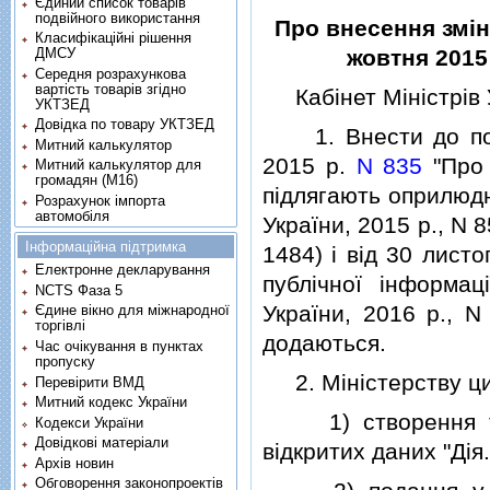
Єдиний список товарів
подвійного використання
Про внесення змiн 
Класифікаційні рішення
ДМСУ
жовтня 2015 
Середня розрахункова
вартість товарів згідно
Кабiнет Мiнiстрiв 
УКТЗЕД
Довідка по товару УКТЗЕД
1. Внести до поста
Митний калькулятор
2015 р.
N 835
"Про 
Митний калькулятор для
громадян (М16)
пiдлягають оприлюдн
Розрахунок імпорта
автомобіля
України, 2015 р., N 85
Інформаційна підтримка
1484) i вiд 30 лист
Електронне декларування
публiчної iнформац
NCTS Фаза 5
України, 2016 р., N
Єдине вікно для міжнародної
торгівлі
додаються.
Час очікування в пунктах
пропуску
2. Мiнiстерству ци
Перевірити ВМД
Митний кодекс України
1) створення та 
Кодекси України
Довідкові матеріали
вiдкритих даних "Дiя.
Архів новин
Обговорення законопроектів