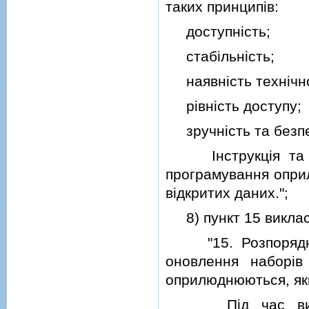
таких принципiв:
доступнiсть;
стабiльнiсть;
наявнiсть технiчно
рiвнiсть доступу;
зручнiсть та безпе
Iнструкцiя та те
програмування опри
вiдкритих даних.";
8) пункт 15 викласт
"15. Розпорядник 
оновлення наборiв
оприлюднюються, як
Пiд час вибору 