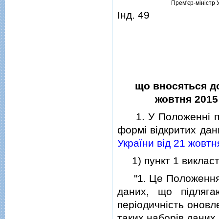
Прем'єр-мiнiстр 
Iнд. 49
що вносяться до
жовтня 2015 
1. У Положеннi про
формi вiдкритих да
України вiд 21 жовтн
1) пункт 1 викласти 
"1. Це Положення в
даних, що пiдляг
перiодичнiсть оновл
таких наборiв даних.