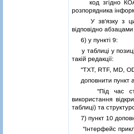
код згiдно КОАТУ
розпорядника iнформа
У зв'язку з цим 
вiдповiдно абзацами
6) у пунктi 9:
у таблицi у позицiї
такiй редакцiї:
"TXT, RTF, MD, ODT
доповнити пункт аб
"Пiд час створе
використання вiдкр
таблицi) та структу
7) пункт 10 доповни
"Iнтерфейс прикла