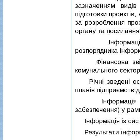
зазначенням видiв 
пiдготовки проектiв,
за розроблення прое
органу та посиланн
Iнформацiя про
розпорядника iнформ
Фiнансова звiтнi
комунального сектор
Рiчнi зведенi осно
планiв пiдприємств 
Iнформацiя про 
забезпечення) у рам
Iнформацiя iз систе
Результати iнформ