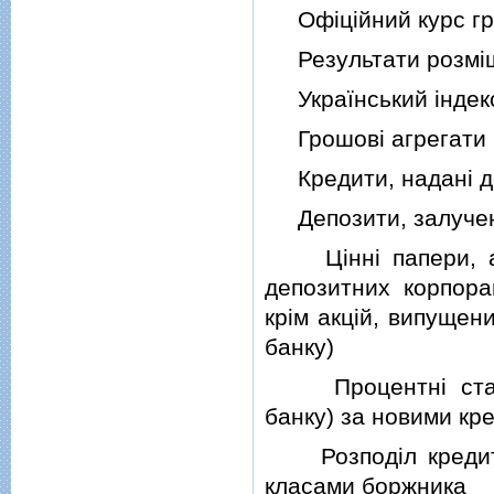
Офiцiйний курс грив
Результати розмiще
Український iндекс
Грошовi агрегати
Кредити, наданi д
Депозити, залученi
Цiннi папери, акцi
депозитних корпорац
крiм акцiй, випущен
банку)
Процентнi ставки
банку) за новими кр
Розподiл кредитiв
класами боржника