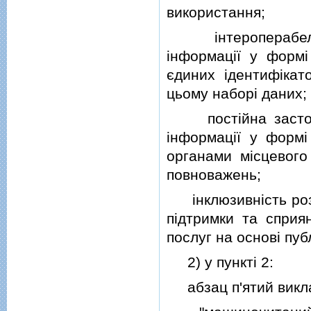
використання;
iнтероперабельнi
iнформацiї у формi
єдиних iдентифiкато
цьому наборi даних;
постiйна застосов
iнформацiї у формi
органами мiсцевого
повноважень;
iнклюзивнiсть розв
пiдтримки та сприя
послуг на основi пуб
2) у пунктi 2:
абзац п'ятий виклас