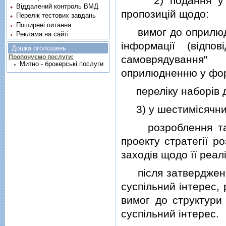
2) подання у трим
Віддалений контроль ВМД
пропозицiй щодо:
Перелік тестових завдань
Поширені питання
вимог до оприлюдне
Реклама на сайті
iнформацiї (вiдпо
Дошка оголошень
самоврядування"
Пропонуємо послуги:
Митно - брокерські послуги
оприлюдненню у форм
перелiку наборiв да
3) у шестимiсячний
розроблення та по
проекту стратегiї р
заходiв щодо її реалi
пiсля затвердження 
суспiльний iнтерес,
вимог до структури
суспiльний iнтерес.