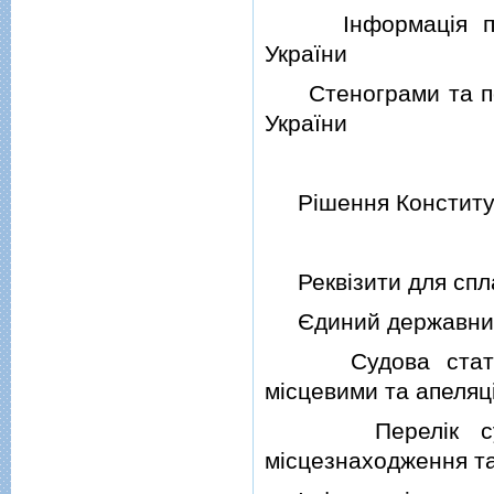
Iнформацiя про п
України
Стенограми та пор
України
Рiшення Конституцiй
Реквiзити для спла
Єдиний державний 
Судова статистик
мiсцевими та апеляц
Перелiк судiв 
мiсцезнаходження т