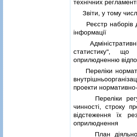
технiчних регламент
Звiти, у тому числ
Реєстр наборiв да
iнформацiї
Адмiнiстративнi д
статистику", що 
оприлюдненню вiдпов
Перелiки нормативно
внутрiшньоорганiза
проекти нормативно-
Перелiки регулят
чинностi, строку п
вiдстеження їх ре
оприлюднення
План дiяльностi з