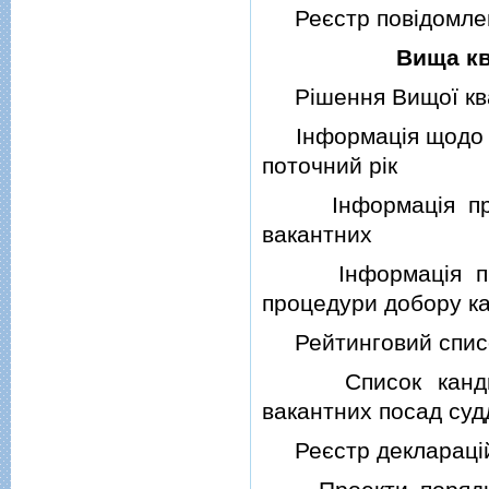
Реєстр повiдомлень
Вища кв
Рiшення Вищої квалi
Iнформацiя щодо про
поточний рiк
Iнформацiя про кi
вакантних
Iнформацiя про р
процедури добору ка
Рейтинговий список
Список кандидат
вакантних посад суд
Реєстр декларацiй 