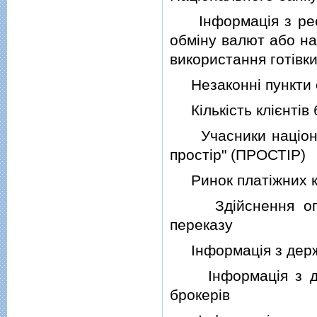
Iнформацiя з реєст
обмiну валют або на
використання готiвки
Незаконнi пункти 
Кiлькiсть клiєнтiв б
Учасники нацiональ
простiр" (ПРОСТIР)
Ринок платiжних ка
Здiйснення опера
переказу
Iнформацiя з держа
Iнформацiя з дер
брокерiв