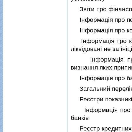
Звiти про фiнансов
Iнформацiя про пого
Iнформацiя про кер
Iнформацiя про керi
лiквiдованi не за iнi
Iнформацiя про ви
визнання яких прип
Iнформацiя про банк
Загальний перелiк ф
Реєстри показникiв 
Iнформацiя про ком
банкiв
Реєстр кредитних п