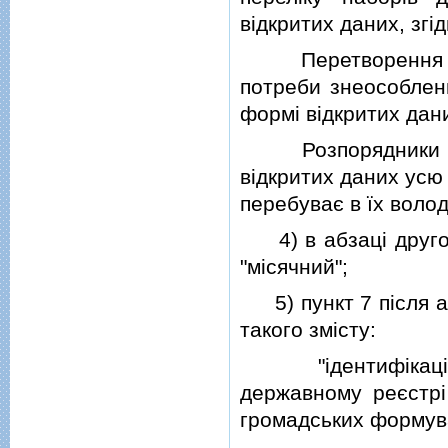
вiдкритих даних, згi
Перетворення (зо
потреби знеособленн
формi вiдкритих дани
Розпорядники iнф
вiдкритих даних усю
перебуває в їх волод
4) в абзацi другом
"мiсячний";
5) пункт 7 пiсля а
такого змiсту:
"iдентифiкацiйни
державному реєстрi 
громадських формув