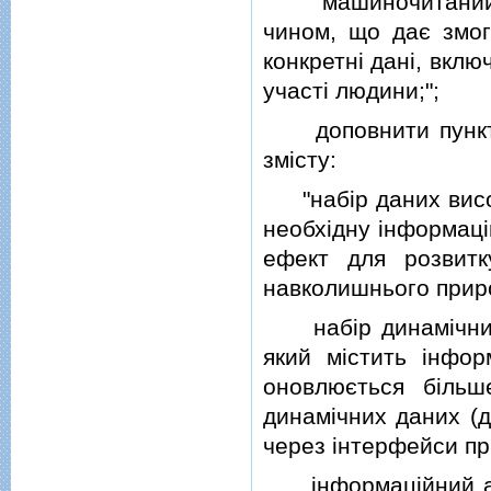
"машиночитаний ф
чином, що дає змог
конкретнi данi, вклю
участi людини;";
доповнити пункт п
змiсту:
"набiр даних високо
необхiдну iнформацi
ефект для розвитк
навколишнього прир
набiр динамiчних д
який мiстить iнфор
оновлюється бiль
динамiчних даних (д
через iнтерфейси пр
iнформацiйний ауд