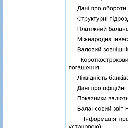
Данi про обороти i 
Структурнi пiдроздi
Платiжний баланс 
Мiжнародна iнвести
Валовий зовнiшнiй
Короткостроковий 
погашення
Лiквiднiсть банкiвсь
Данi про офiцiйнi 
Показники валютно
Балансовий звiт Н
Iнформацiя про ст
установою)