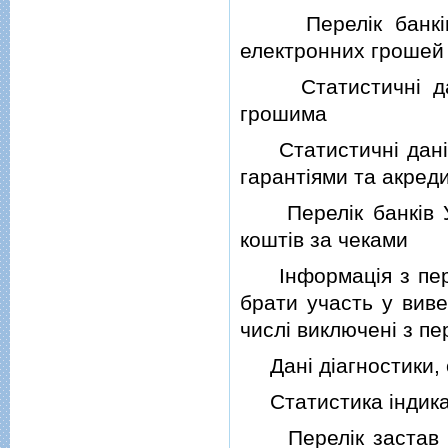
Перелiк банкiв У
електронних грошей
Статистичнi данi 
грошима
Статистичнi данi пр
гарантiями та акред
Перелiк банкiв Укр
коштiв за чеками
Iнформацiя з перел
брати участь у виве
числi виключенi з пе
Данi дiагностики, оц
Статистика iндикато
Перелiк застав у 