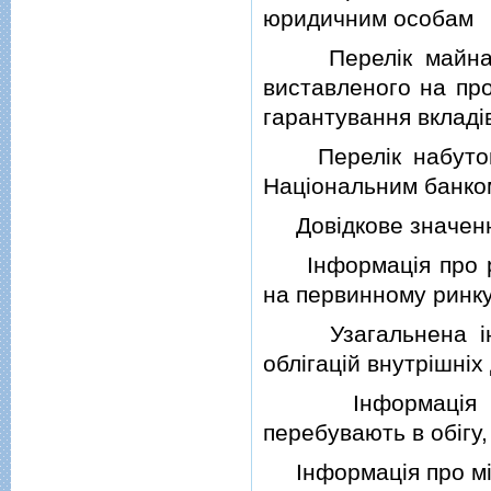
юридичним особам
Перелiк майна, щ
виставленого на п
гарантування вкладi
Перелiк набутого 
Нацiональним банко
Довiдкове значення
Iнформацiя про роз
на первинному ринк
Узагальнена iнфор
облiгацiй внутрiшнi
Iнформацiя про о
перебувають в обiгу
Iнформацiя про мi