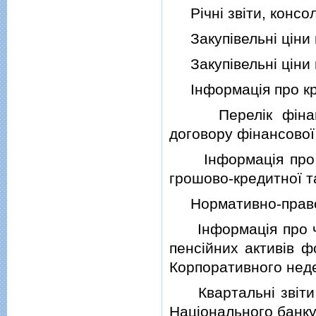
Рiчнi звiти, консол
Закупiвельнi цiни н
Закупiвельнi цiни н
Iнформацiя про кре
Перелiк фiнансов
договору фiнансової
Iнформацiя про ог
грошово-кредитної т
Нормативно-правов
Iнформацiя про чист
пенсiйних активiв ф
Корпоративного нед
Квартальнi звiти 
Нацiонального банк