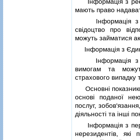
Iнформацiя з реєст
мають право надават
Iнформацiя з пер
свiдоцтво про вiдп
можуть займатися а
Iнформацiя з Єдино
Iнформацiя з пере
вимогам та можут
страхового випадку т
Основнi показники д
основi поданої нею
послуг, зобов'язання
дiяльностi та iншi по
Iнформацiя з перел
нерезидентiв, якi 