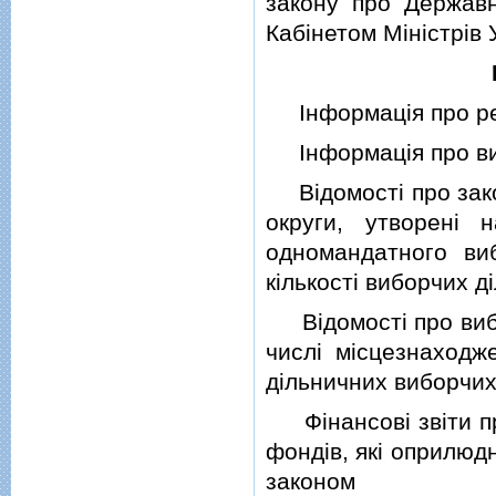
закону про Державн
Кабiнетом Мiнiстрiв 
Iнформацiя про рез
Iнформацiя про виб
Вiдомостi про зако
округи, утворенi 
одномандатного ви
кiлькостi виборчих д
Вiдомостi про вибор
числi мiсцезнаходж
дiльничних виборчих
Фiнансовi звiти пр
фондiв, якi оприлюд
законом