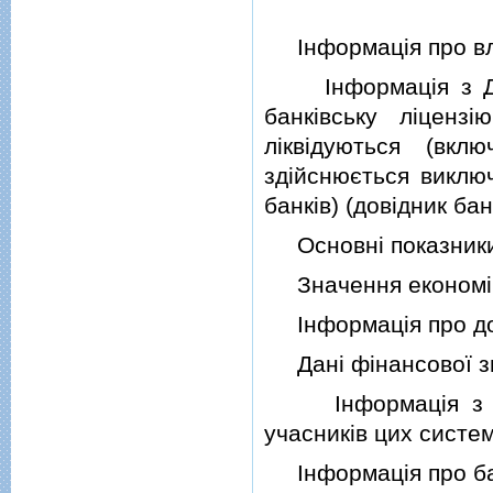
Iнформацiя про влас
Iнформацiя з Держ
банкiвську лiцензi
лiквiдуються (вкл
здiйснюється виклю
банкiв) (довiдник бан
Основнi показники д
Значення економiчн
Iнформацiя про дох
Данi фiнансової звi
Iнформацiя з реє
учасникiв цих систе
Iнформацiя про банкi