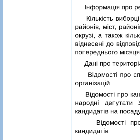
Iнформацiя про рез
Кiлькiсть виборцiв
районiв, мiст, район
окрузi, а також кiл
вiднесенi до вiдпов
попереднього мiсяця
Данi про територiаль
Вiдомостi про спос
органiзацiй
Вiдомостi про канди
народнi депутати 
кандидатiв на посаду
Вiдомостi про уп
кандидатiв