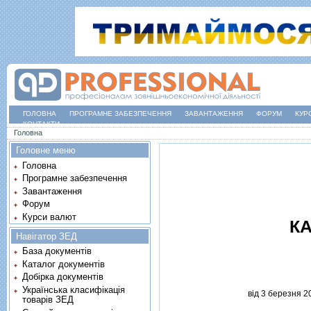
ГОЛОВНА
ПРОГРАМНЕ ЗАБЕЗПЕЧЕННЯ
ЗАВАНТАЖЕННЯ
ФОРУМ
КУР
КОНТАКТИ
Ви є тут
Головна
Головне меню
Головна
Програмне забезпечення
Завантаження
Форум
Курси валют
КА
Навігатор ЗЕД
База документів
Каталог документів
Добірка документів
Українська класифікація
вiд 3 березня 2
товарів ЗЕД