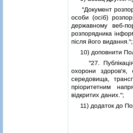
"Документ розпоряд
особи (осiб) розпо
державному веб-пор
розпорядника iнформ
пiсля його видання.";
10) доповнити Поло
"27. Публiкацiя н
охорони здоров'я, 
середовища, трансп
прiоритетним напр
вiдкритих даних.";
11) додаток до Поло