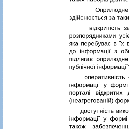
Оприлюднення н
здiйснюється за так
вiдкритiсть за з
розпорядниками усiє
яка перебуває в їх 
до iнформацiї з об
пiдлягає оприлюдн
публiчної iнформацiї"
оперативнiсть - з
iнформацiї у форм
порталi вiдкритих
(неагрегованiй) форм
доступнiсть викори
iнформацiї у формi
також забезпечен