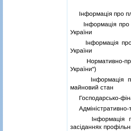
Iнформацiя про пле
Iнформацiя про ро
України
Iнформацiя про за
України
Нормативно-право
України")
Iнформацiя про н
майновий стан
Господарсько-фiнан
Адмiнiстративно-те
Iнформацiя про р
засiданнях профiльни