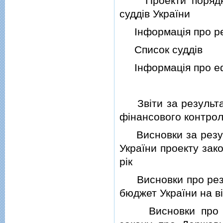
Проекти порядкiв д
суддiв України
Iнформацiя про рез
Список суддiв
Iнформацiя про ефе
Звiти за результат
фiнансового контрол
Висновки за резуль
України проекту зак
рiк
Висновки про резул
бюджет України на вi
Висновки про резу