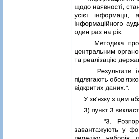
щодо наявностi, ста
усiєї iнформацiї,
iнформацiйного ауд
один раз на рiк.
Методика проведе
центральним органо
та реалiзацiю держав
Результати iнфор
пiдлягають обов'язк
вiдкритих даних.".
У зв'язку з цим аб
3) пункт 3 викласти 
"3. Розпорядни
завантажують у фор
перелiку наборiв 