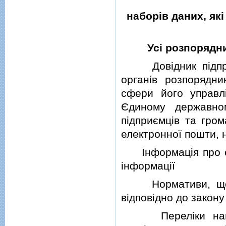
наборiв даних, як
Усi розпорядни
Довiдник пiдприєм
органiв розпорядни
сфери його управлi
Єдиному державно
пiдприємцiв та гром
електронної пошти, 
Iнформацiя про стр
iнформацiї
Нормативи, що за
вiдповiдно до закон
Перелiки нацiона