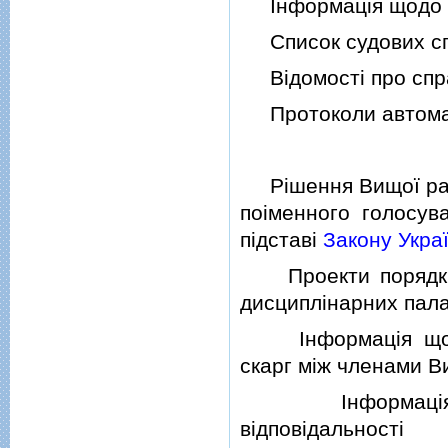
Iнформацiя щодо ст
Список судових спр
Вiдомостi про спра
Протоколи автомати
Рiшення Вищої ради 
поiменного голосув
пiдставi
Закону Укра
Проекти порядкiв 
дисциплiнарних пала
Iнформацiя щодо 
скарг мiж членами В
Iнформацiя про
вiдповiдальностi