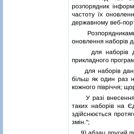
розпорядник iнформ
частоту їх оновлен
державному веб-порт
Розпорядниками iн
оновлення наборiв д
для наборiв дани
прикладного програму
для наборiв даних
бiльш як один раз 
кожного пiврiччя; що
У разi внесення д
таких наборiв на Є
здiйснюється протяг
змiн.";
9) абзац другий пун