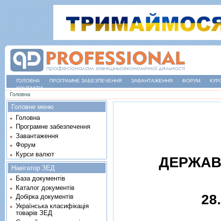
ГОЛОВНА
ПРОГРАМНЕ ЗАБЕЗПЕЧЕННЯ
ЗАВАНТАЖЕННЯ
ФОРУМ
КУР
КОНТАКТИ
Ви є тут
Головна
Головне меню
Головна
Програмне забезпечення
Завантаження
Форум
Курси валют
ДЕРЖАВ
Навігатор ЗЕД
База документів
Каталог документів
28
Добірка документів
Українська класифікація
товарів ЗЕД