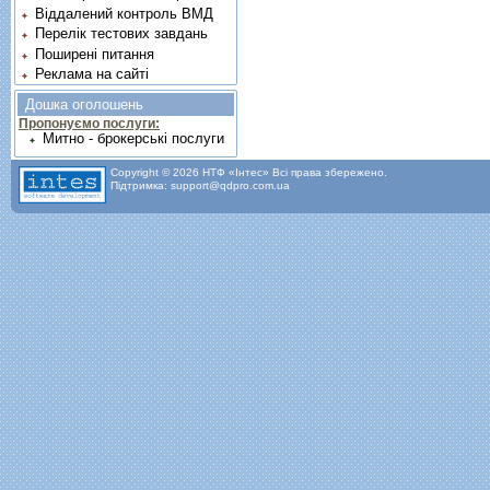
Віддалений контроль ВМД
Перелік тестових завдань
Поширені питання
Реклама на сайті
Дошка оголошень
Пропонуємо послуги:
Митно - брокерські послуги
Copyright © 2026 НТФ «Інтес» Всі права збережено.
Підтримка: support@qdpro.com.ua