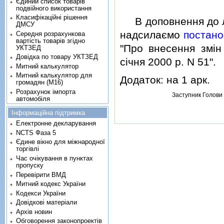
Єдиний список товарів
подвійного використання
Класифікаційні рішення
В доповнення до л
ДМСУ
надсилаємо
постано
Середня розрахункова
вартість товарів згідно
"Про внесення змiн 
УКТЗЕД
Довідка по товару УКТЗЕД
сiчня 2000 р. N 51".
Митний калькулятор
Митний калькулятор для
Додаток: на 1 арк.
громадян (М16)
Розрахунок імпорта
Заступник Голови
автомобіля
Інформаційна підтримка
Електронне декларування
NCTS Фаза 5
Єдине вікно для міжнародної
торгівлі
Час очікування в пунктах
пропуску
Перевірити ВМД
Митний кодекс України
Кодекси України
Довідкові матеріали
Архів новин
Обговорення законопроектів