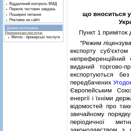
Віддалений контроль ВМД
Перелік тестових завдань
що вноситься у
Поширені питання
Реклама на сайті
Укра
Дошка оголошень
Пункт 1 примiток до
Пропонуємо послуги:
Митно - брокерські послуги
"Режим лiцензуванн
експорту суб'єктом
непреференцiйний 
виданий торгово-п
експортуються без
передбачених
Угодо
Європейським Союз
енергiї i їхнiми дер
вiдомостей про таки
звичайному порядку
перiодичної мит
законодавством з 