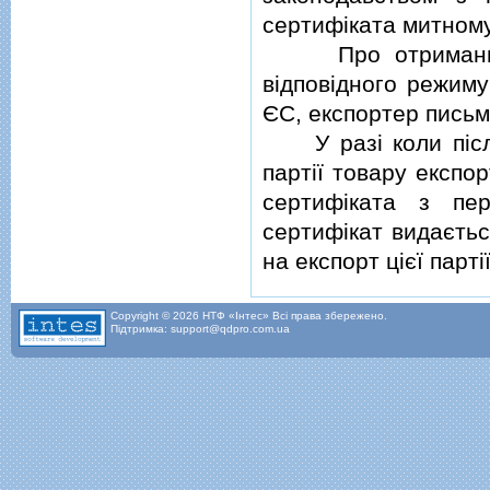
сертифiката митному
Про отримання за
вiдповiдного режиму
ЄС, експортер письм
У разi коли пiсля
партiї товару експо
сертифiката з пе
сертифiкат видаєтьс
на експорт цiєї партiї
Copyright © 2026 НТФ «Інтес» Всі права збережено.
Підтримка: support@qdpro.com.ua