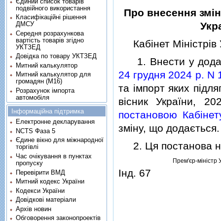
Єдиний список товарів
подвійного використання
Про внесення змiн
Класифікаційні рішення
ДМСУ
Укра
Середня розрахункова
вартість товарів згідно
Кабiнет Мiнiстрiв 
УКТЗЕД
Довідка по товару УКТЗЕД
1. Внести у дода
Митний калькулятор
24 грудня 2024 р. N 
Митний калькулятор для
громадян (М16)
та iмпорт яких пiдля
Розрахунок імпорта
автомобіля
вiсник України, 20
Інформаційна підтримка
постановою Кабiнет
Електронне декларування
змiну, що додається.
NCTS Фаза 5
Єдине вікно для міжнародної
2. Ця постанова наб
торгівлі
Час очікування в пунктах
Прем'єр-мiнiстр 
пропуску
Iнд. 67
Перевірити ВМД
Митний кодекс України
Кодекси України
Довідкові матеріали
Архів новин
Обговорення законопроектів