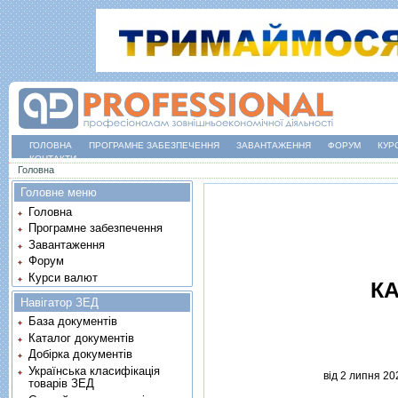
ГОЛОВНА
ПРОГРАМНЕ ЗАБЕЗПЕЧЕННЯ
ЗАВАНТАЖЕННЯ
ФОРУМ
КУР
КОНТАКТИ
Ви є тут
Головна
Головне меню
Головна
Програмне забезпечення
Завантаження
Форум
Курси валют
КА
Навігатор ЗЕД
База документів
Каталог документів
Добірка документів
Українська класифікація
вiд 2 липня 20
товарів ЗЕД