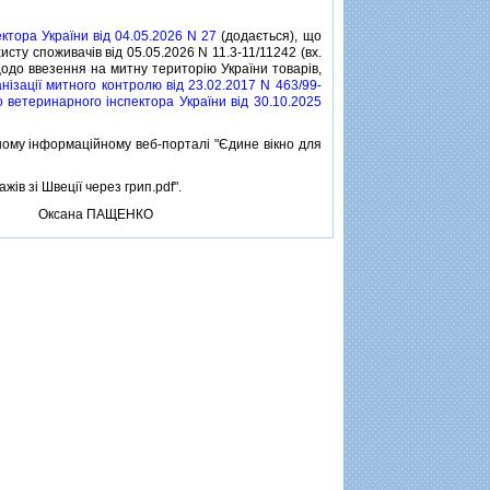
тора України вiд 04.05.2026 N 27
(додається), що
сту споживачiв вiд 05.05.2026 N 11.3-11/11242 (вх.
одо ввезення на митну територiю України товарiв,
iзацiї митного контролю вiд 23.02.2017 N 463/99-
ветеринарного iнспектора України вiд 30.10.2025
му iнформацiйному веб-порталi "Єдине вiкно для
в зi Швецiї через грип.pdf".
Оксана ПАЩЕНКО