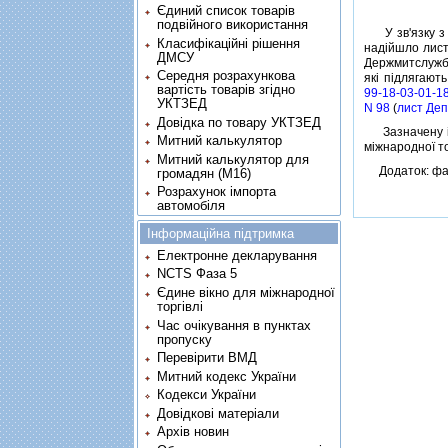
Єдиний список товарів
подвійного використання
У зв'язку з 
Класифікаційні рішення
надiйшло лист
ДМСУ
Держмитслужби
Середня розрахункова
якi пiдлягают
вартість товарів згідно
99-18-03-01-1
УКТЗЕД
N 98
(
лист Деп
Довідка по товару УКТЗЕД
Зазначену iн
Митний калькулятор
мiжнародної то
Митний калькулятор для
Додаток: файл
громадян (М16)
Розрахунок імпорта
автомобіля
Інформаційна підтримка
Електронне декларування
NCTS Фаза 5
Єдине вікно для міжнародної
торгівлі
Час очікування в пунктах
пропуску
Перевірити ВМД
Митний кодекс України
Кодекси України
Довідкові матеріали
Архів новин