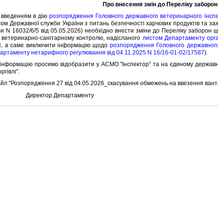
Про внесення змiн до Перелiку заборон
введенням в дiю
розпорядження Головного державного ветеринарного iнспек
ом Державної служби України з питань безпечностi харчових продуктiв та захи
 N 16032/6/5 вiд 05.05.2026) необхiдно внести змiни до Перелiку заборон щ
ь ветеринарно-санiтарному контролю, надiсланого
листом Департаменту орган
8
, а саме виключити iнформацiю щодо
розпорядження Головного державного 
артаменту нетарифного регулювання вiд 04.11.2025 N 16/16-01-02/17587
).
формацiю просимо вiдобразити у АСМО "Iнспектор" та на єдиному державно
ргiвлi".
 "Розпорядження 27 вiд 04.05.2026_скасування обмежень на ввезення вантажi
Директор Департаменту