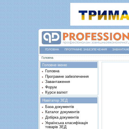
ГОЛОВНА
ПРОГРАМНЕ ЗАБЕЗПЕЧЕННЯ
ЗАВАНТАЖ
Ви є тут
Головна
Головне меню
Головна
Програмне забезпечення
Завантаження
Форум
Курси валют
Навігатор ЗЕД
База документів
Каталог документів
Добірка документів
Українська класифікація
товарів ЗЕД