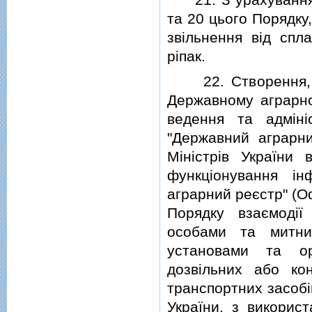
та 20 цього Порядку
звiльнення вiд спл
рiпак.
22. Створення, пе
Державному аграрно
ведення та адмiнiс
"Державний аграрни
Мiнiстрiв України
функцiонування iн
аграрний реєстр" (Офi
Порядку взаємодiї
особами та митни
установами та ор
дозвiльних або ко
транспортних засобi
України, з використ