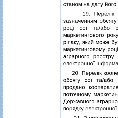
станом на дату його
19. Перелiк това
зазначенням обсягу
роцi сої та/або 
маркетингового року
рiпаку, який може б
маркетинговому роц
аграрного реєстру
електронної iнформац
20. Перелiк коопер
обсягу сої та/або 
продано кооперати
поточному маркетин
Державного аграрно
порядку електронної 
21. З урахуванням 