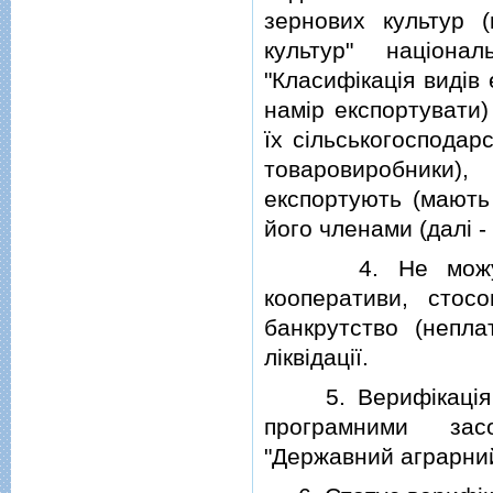
зернових культур (
культур" нацiона
"Класифiкацiя видiв 
намiр експортувати)
їх сiльськогосподар
товаровиробники)
експортують (мають 
його членами (далi -
4. Не можуть б
кооперативи, стос
банкрутство (непла
лiквiдацiї.
5. Верифiкацiя то
програмними засо
"Державний аграрний