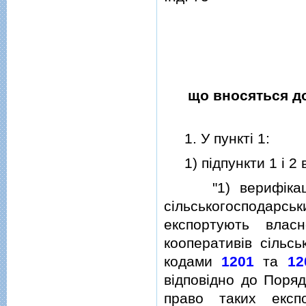
що вносяться до
1. У пунктi 1:
1) пiдпункти 1 i 2 в
"1) верифiкацiя 
сiльськогосподарс
експортують вла
кооперативiв сiльсь
кодами
1201
та
12
вiдповiдно до Поряд
право таких експ