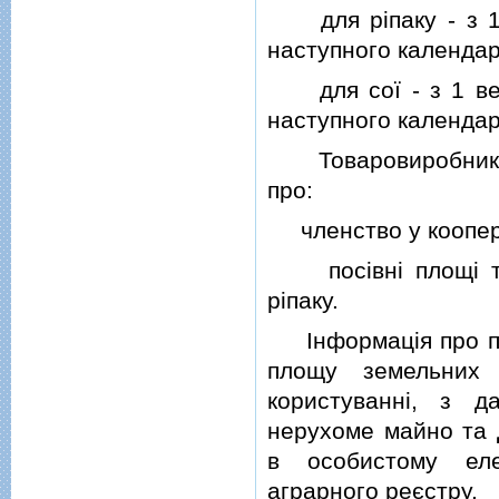
для рiпаку - з 1 л
наступного календар
для сої - з 1 вер
наступного календар
Товаровиробниками
про:
членство у кооперат
посiвнi площi та 
рiпаку.
Iнформацiя про пос
площу земельних 
користуваннi, з 
нерухоме майно та 
в особистому еле
аграрного реєстру.