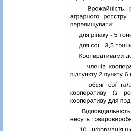
Врожайнiсть, роз
аграрного реєстру
перевищувати:
для рiпаку - 5 тонн
для сої - 3,5 тонни
Кооперативами до з
членiв кооператив
пiдпункту 2 пункту 6
обсяг сої та/або
кооперативу (з р
кооперативу для под
Вiдповiдальнiсть за
несуть товаровиробн
10. Iнформацiя щод