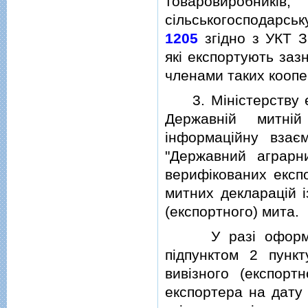
товаровиробник
сiльськогосподарськ
1205
згiдно з УКТ З
якi експортують заз
членами таких коопе
3. Мiнiстерству еко
Державнiй митнi
iнформацiйну взає
"Державний аграрн
верифiкованих експо
митних декларацiй i
(експортного) мита.
У разi оформленн
пiдпунктом 2 пунк
вивiзного (експорт
експортера на дату