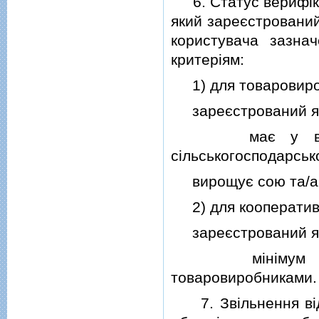
6. Статус верифiко
який зареєстрований
користувача зазна
критерiям:
1) для товаровиро
зареєстрований як 
має у власност
сiльськогосподарськ
вирощує сою та/аб
2) для кооператив
зареєстрований як 
мiнiмум п'ять 
товаровиробниками.
7. Звiльнення вiд 