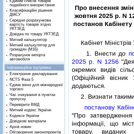
Єдиний список товарів
подвійного використання
Про внесення змiн 
Класифікаційні рішення
ДМСУ
жовтня 2025 р. N 1
Середня розрахункова
постанов Кабiнету М
вартість товарів згідно
УКТЗЕД
Довідка по товару УКТЗЕД
Митний калькулятор
Кабiнет Мiнiстрiв 
Митний калькулятор для
громадян (М16)
1. Внести до
п
Розрахунок імпорта
автомобіля
2025 р. N 1256
"Дея
Інформаційна підтримка
окремих видiв сiльс
Електронне декларування
(Офiцiйний вiсник
NCTS Фаза 5
додаються.
Єдине вікно для міжнародної
торгівлі
Час очікування в пунктах
2. Визнати такими,
пропуску
Перевірити ВМД
постанову Кабiн
Митний кодекс України
"Про затвердження 
Кодекси України
Довідкові матеріали
iнформацiї, що мiс
Архів новин
товару, виданих 
Обговорення законопроектів