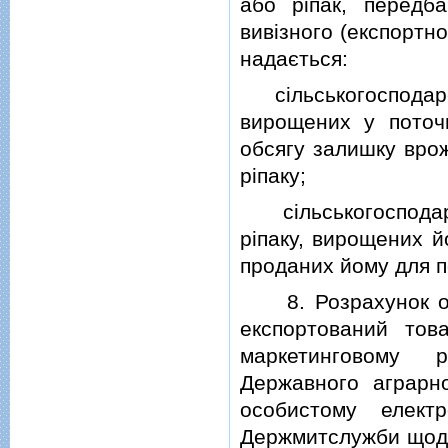
або рiпак, передб
вивiзного (експортно
надається:
сiльськогосподарсь
вирощених у поточн
обсягу залишку врож
рiпаку;
сiльськогосподарсь
рiпаку, вирощених й
проданих йому для п
8. Розрахунок обся
експортований тов
маркетинговому 
Державного аграрно
особистому елект
Держмитслужби щодо 