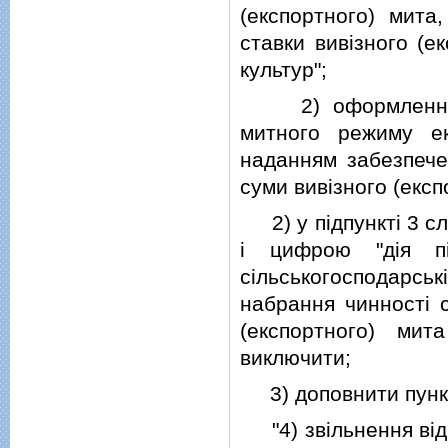
(експортного) мита
ставки вивiзного (е
культур";
2) оформлення пе
митного режиму ек
наданням забезпечен
суми вивiзного (експ
2) у пiдпунктi 3 сло
i цифрою "дiя п
сiльськогосподарськi
набрання чинностi 
(експортного) мит
виключити;
3) доповнити пункт 
"4) звiльнення вiд 