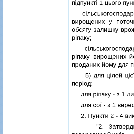
пiдпунктi 1 цього пун
сiльськогосподарсь
вирощених у поточн
обсягу залишку врож
рiпаку;
сiльськогосподарсь
рiпаку, вирощених й
проданих йому для п
5) для цiлей цiєї 
перiод:
для рiпаку - з 1 ли
для сої - з 1 верес
2. Пункти 2 - 4 викл
"2. Затвердити П