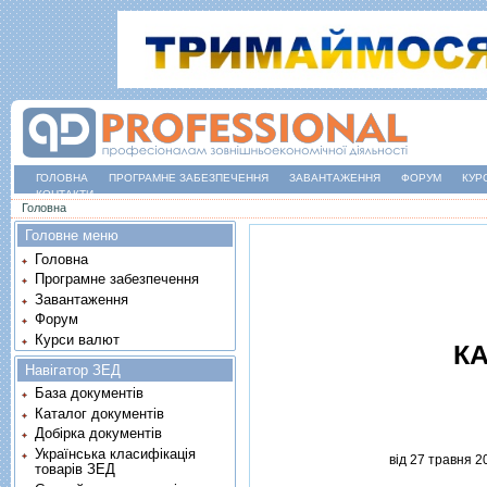
ГОЛОВНА
ПРОГРАМНЕ ЗАБЕЗПЕЧЕННЯ
ЗАВАНТАЖЕННЯ
ФОРУМ
КУР
КОНТАКТИ
Ви є тут
Головна
Головне меню
Головна
Програмне забезпечення
Завантаження
Форум
Курси валют
КА
Навігатор ЗЕД
База документів
Каталог документів
Добірка документів
Українська класифікація
вiд 27 травня 2
товарів ЗЕД