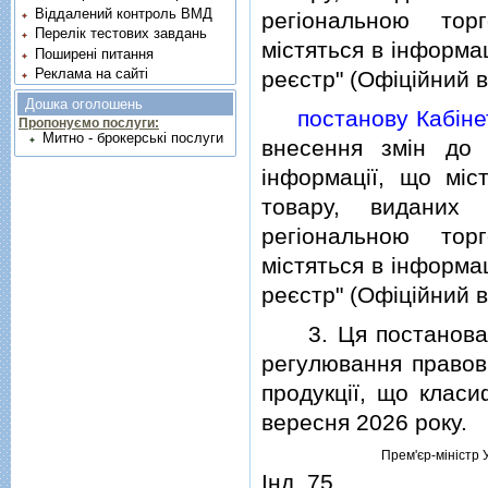
Віддалений контроль ВМД
регiональною тор
Перелік тестових завдань
мiстяться в iнформа
Поширені питання
Реклама на сайті
реєстр" (Офiцiйний вi
Дошка оголошень
постанову Кабiнет
Пропонуємо послуги:
Митно - брокерські послуги
внесення змiн до 
iнформацiї, що мiс
товару, виданих 
регiональною тор
мiстяться в iнформа
реєстр" (Офiцiйний вi
3. Ця постанова на
регулювання правовi
продукцiї, що клас
вересня 2026 року.
Прем'єр-мiнiстр 
Iнд. 75