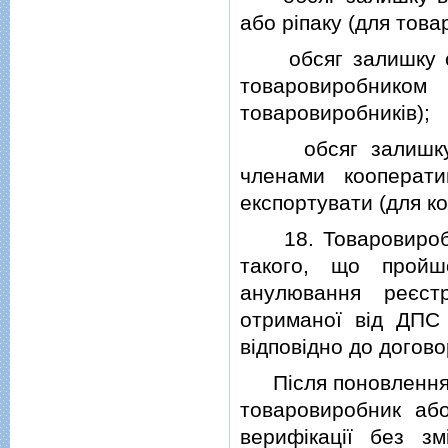
або рiпаку (для това
обсяг залишку сої
товаровиробнико
товаровиробникiв);
обсяг залишку со
членами кооперати
експортувати (для ко
18. Товаровиробни
такого, що пройш
анулювання реєст
отриманої вiд ДПС 
вiдповiдно до догово
Пiсля поновлення р
товаровиробник аб
верифiкацiї без зм