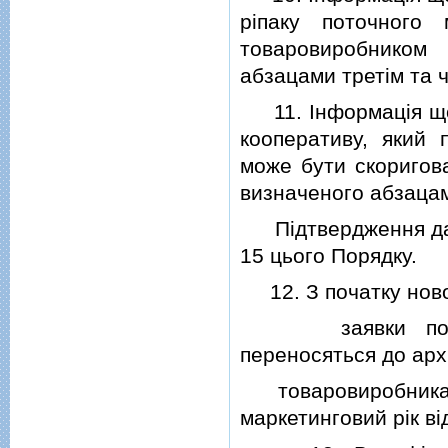
рiпаку поточного
товаровиробником 
абзацами третiм та ч
11. Iнформацiя щод
кооперативу, який 
може бути скоригова
визначеного абзацам
Пiдтвердження дано
15 цього Порядку.
12. З початку ново
заявки поперед
переносяться до арх
товаровиробниками
маркетинговий рiк вi