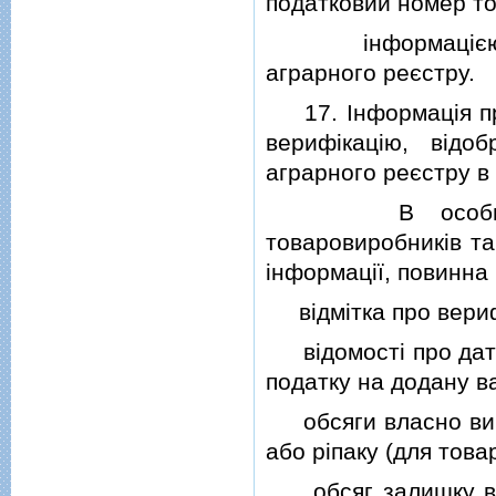
податковий номер т
iнформацiєю тов
аграрного реєстру.
17. Iнформацiя про
верифiкацiю, вiдо
аграрного реєстру в
В особистому е
товаровиробникiв та
iнформацiї, повинна 
вiдмiтка про вериф
вiдомостi про дату 
податку на додану ва
обсяги власно виро
або рiпаку (для това
обсяг залишку вро