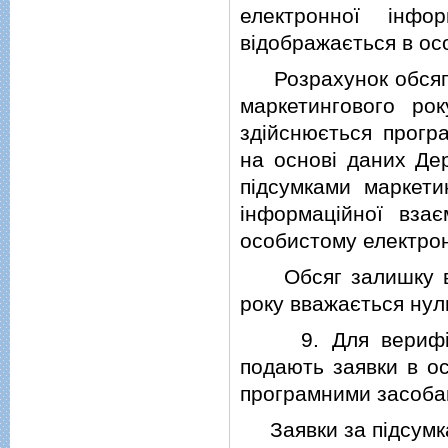
електронної iнфо
вiдображається в ос
Розрахунок обсягу 
маркетингового ро
здiйснюється прогр
на основi даних Де
пiдсумками маркети
iнформацiйної вза
особистому електрон
Обсяг залишку вро
року вважається нул
9. Для верифiкац
подають заявки в ос
програмними засоба
Заявки за пiдсумка