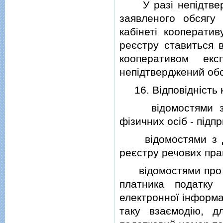
У разi непiдтверд
заявленого обсягу
кабiнетi кооперати
реєстру ставиться в
кооперативом ек
непiдтверджений обс
16. Вiдповiднiсть к
вiдомостями з Єд
фiзичних осiб - пiд
вiдомостями з Де
реєстру речових пра
вiдомостями про р
платника податку
електронної iнформа
таку взаємодiю, д