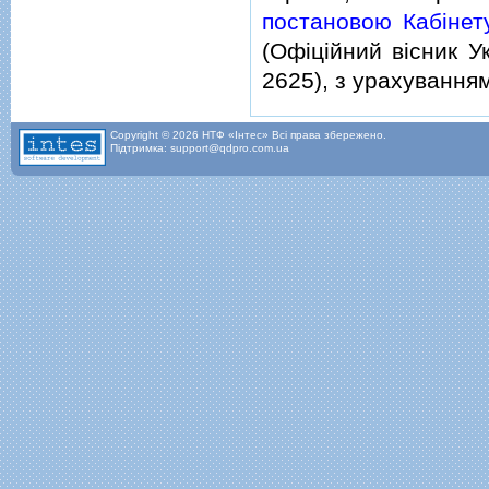
постановою Кабiнету
(Офiцiйний вiсник Ук
2625), з урахування
Copyright © 2026 НТФ «Інтес» Всі права збережено.
Підтримка: support@qdpro.com.ua