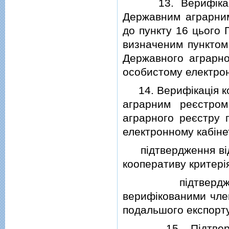
13. Верифiкацiя 
Державним аграрним
до пункту 16 цього 
визначеним пунктом
Державного аграрног
особистому електрон
14. Верифiкацiя ко
аграрним реєстро
аграрного реєстру п
електронному кабiнет
пiдтвердження вiдпо
кооперативу критерi
пiдтвердження 
верифiкованими чле
подальшого експорту
15. Пiдтверджен