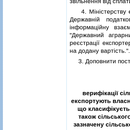
звiльнення вiд сплат
4. Мiнiстерству еко
Державнiй податк
iнформацiйну взає
"Державний аграрн
реєстрацiї експорте
на додану вартiсть.".
3. Доповнити поста
верифiкацiї сi
експортують власн
що класифiкуєтьс
також сiльськог
зазначену сiльсь