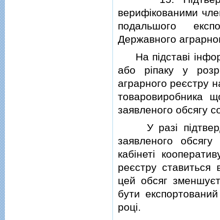
верифiкованими чле
подальшого експ
Державного аграрног
На пiдставi iнформ
або рiпаку у розр
аграрного реєстру н
товаровиробника щ
заявленого обсягу со
У разi пiдтвердж
заявленого обсягу
кабiнетi кооперати
реєстру ставиться в
цей обсяг зменшуєт
бути експортований
роцi.