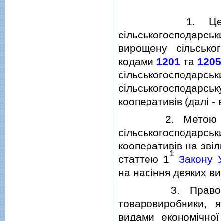
1. Цей Поряд
сiльськогосподарсь
вирощену сiльсько
кодами
1201
та
120
сiльськогосподарс
сiльськогоспода
кооперативiв (далi - 
2. Метою верифi
сiльськогосподарсь
кооперативiв на звi
1
статтею 1
Закону 
на насiння деяких ви
3. Право на ве
товаровиробники, я
видами економiчної