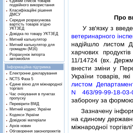
Єдиний список товарів
подвійного використання
Класифікаційні рішення
ДМСУ
Про в
Середня розрахункова
вартість товарів згідно
У зв'язку з введе
УКТЗЕД
Довідка по товару УКТЗЕД
ветеринарного iнспе
Митний калькулятор
надiйшло листом Д
Митний калькулятор для
громадян (М16)
харчових продуктiв
Розрахунок імпорта
автомобіля
11/14724 (вх. Держм
Інформаційна підтримка
внести змiни у Пер
Електронне декларування
України товарiв, як
NCTS Фаза 5
листом Департамент
Єдине вікно для міжнародної
торгівлі
N 463/99-99-18-03-
Час очікування в пунктах
пропуску
заборону за формою,
Перевірити ВМД
Митний кодекс України
Зазначену iнформац
Кодекси України
на єдиному державно
Довідкові матеріали
Архів новин
мiжнародної торгiвлi"
Обговорення законопроектів