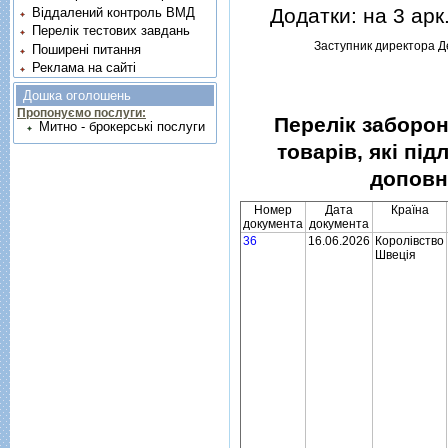
Додатки: на 3 арк. 
Віддалений контроль ВМД
Перелік тестових завдань
Заступник директора 
Поширені питання
Реклама на сайті
Дошка оголошень
Пропонуємо послуги:
Перелiк заборон
Митно - брокерські послуги
товарiв, якi пi
доповн
Номер
Дата
Країна
документа
документа
36
16.06.2026
Королiвство
Швецiя