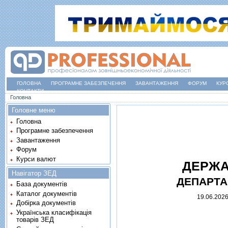
ГОЛОВНА
ПРОГРАМНЕ ЗАБЕЗПЕЧЕННЯ
ЗАВАНТАЖЕННЯ
ФОРУМ
КУР
КОНТАКТИ
Ви є тут
Головна
Головне меню
Головна
Програмне забезпечення
Завантаження
Форум
Курси валют
ДЕРЖА
Навігатор ЗЕД
ДЕПАРТА
База документів
Каталог документів
19.06.202
Добірка документів
Українська класифікація
товарів ЗЕД