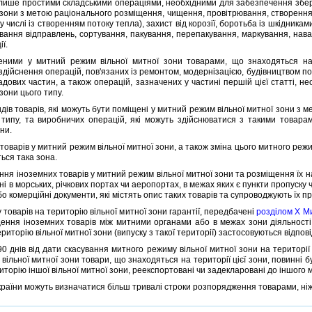
ише простими складськими операцiями, необхiдними для забезпечення збер
ї зони з метою рацiонального розмiщення, чищення, провiтрювання, створенн
у числi iз створенням потоку тепла), захист вiд корозiї, боротьба iз шкiдник
вання вiдправлень, сортування, пакування, перепакування, маркування, нав
iї.
 у митний режим вiльної митної зони товарами, що знаходяться на те
дiйснення операцiй, пов'язаних iз ремонтом, модернiзацiєю, будiвництвом пов
ладових частин, а також операцiй, зазначених у частинi першiй цiєї статтi, не
 зони цього типу.
в товарiв, якi можуть бути помiщенi у митний режим вiльної митної зони з 
типу, та виробничих операцiй, якi можуть здiйснюватися з такими товара
они.
арiв у митний режим вiльної митної зони, а також змiна цього митного режи
ься така зона.
 iноземних товарiв у митний режим вiльної митної зони та розмiщення їх на
i в морських, рiчкових портах чи аеропортах, в межах яких є пункти пропуску
о комерцiйнi документи, якi мiстять опис таких товарiв та супроводжують їх пр
оварiв на територiю вiльної митної зони гарантiї, передбаченi
роздiлом X Ми
ння iноземних товарiв мiж митними органами або в межах зони дiяльностi о
риторiю вiльної митної зони (випуску з такої територiї) застосовуються вiдпо
нiв вiд дати скасування митного режиму вiльної митної зони на територiї 
вiльної митної зони товари, що знаходяться на територiї цiєї зони, повинн
торiю iншої вiльної митної зони, реекспортованi чи задекларованi до iншого 
їни можуть визначатися бiльш тривалi строки розпорядження товарами, нiж