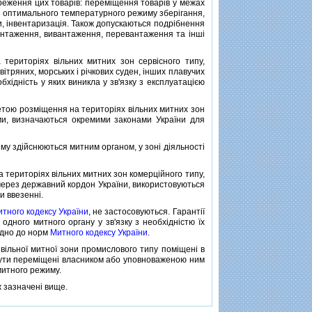
еження цих товарiв: перемiщення товарiв у межах
я оптимального температурного режиму зберiгання,
ами, iнвентаризацiя. Також допускаються подрiбнення
антаження, вивантаження, перевантаження та iншi
риторiях вiльних митних зон сервiсного типу,
iтряних, морських i рiчкових суден, iнших плавучих
обхiднiсть у яких виникла у зв'язку з експлуатацiєю
метою розмiщення на територiях вiльних митних зон
ми, визначаються окремими законами України для
му здiйснюються митним органом, у зонi дiяльностi
 територiях вiльних митних зон комерцiйного типу,
 через державний кордон України, використовуються
и ввезеннi.
тного кодексу України
, не застосовуються. Гарантiї
дного митного органу у зв'язку з необхiднiстю їх
вiдно до норм
Митного кодексу України
.
вiльної митної зони промислового типу помiщенi в
i бути перемiщенi власником або уповноваженою ним
митного режиму.
 зазначенi вище.