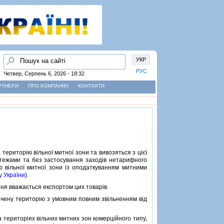
Пошук
УКР
РУС
Четвер, Серпень 6, 2026 - 18:32
РТНЕРИ
ПРО КОМПАНІЮ
КОНТАКТИ
територiю вiльної митної зони та вивозяться з цiєї
латежами та без застосування заходiв нетарифного
iю вiльної митної зони iз оподаткуванням митними
у України
).
ня вважається експортом цих товарiв.
чену територiю з умовним повним звiльненням вiд
територiях вiльних митних зон комерцiйного типу,