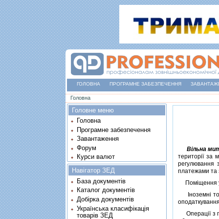
ГОЛОВНА
ПРОГРАМНЕ ЗАБЕЗПЕЧЕННЯ
ЗАВАНТАЖ
Ви є тут
Головна
Головне меню
Головна
Програмне забезпечення
Завантаження
Форум
Вiльна ми
територiї за 
Курси валют
регулювання з
Навігатор ЗЕД
платежами та 
База документів
Помiщення укр
Каталог документів
Iноземнi това
Добірка документів
оподаткуванн
Українська класифікація
Операцiї з по
товарів ЗЕД