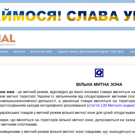
ЕННЯ
ФОРУМ
КУРСИ ВАЛЮТ
ЄДИНЕ ВІКНО ДЛЯ МІЖНАРОДНОЇ ТОРГІВЛІ
ПА
ВIЛЬНА МИТНА ЗОНА
тна зона
- це митний режим, вiдповiдно до якого iноземнi товари ввозяться на 
межi митної територiї України iз звiльненням вiд оподаткування митними п
овнiшньоекономiчної дiяльностi, а українськi товари ввозяться на територ
застосуванням заходiв нетарифного регулювання (
стаття 130 Митного кодекс
аїнських товарiв у митний режим вiльної митної зони для цiлей оподаткуван
ри, що ввозяться на територiю вiльної митної зони, допускаються на зазна
я митними платежами.
мiщеними у митний режим вiльної митної зони товарами, що знаходяться на 