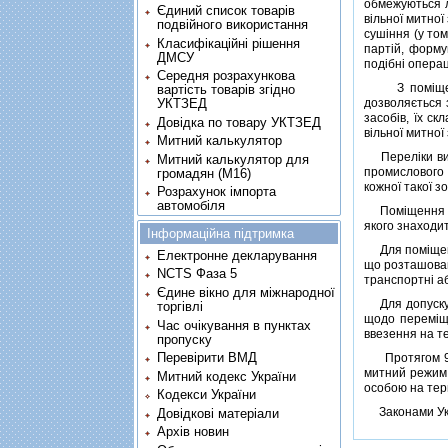
обмежуються л
Єдиний список товарів
вiльної митно
подвійного використання
сушiння (у том
Класифікаційні рішення
партiй, форму
ДМСУ
подiбнi операц
Середня розрахункова
З помiщеними
вартість товарів згідно
дозволяється з
УКТЗЕД
засобiв, їх ск
Довідка по товару УКТЗЕД
вiльної митної
Митний калькулятор
Перелiки видi
Митний калькулятор для
промислового 
громадян (М16)
кожної такої з
Розрахунок імпорта
автомобіля
Помiщення тов
якого знаходит
Інформаційна підтримка
Для помiщення
Електронне декларування
що розташован
NCTS Фаза 5
транспортнi аб
Єдине вікно для міжнародної
Для допуску т
торгівлі
щодо перемiще
Час очікування в пунктах
ввезення на те
пропуску
Перевірити ВМД
Протягом 90 д
митний режим 
Митний кодекс України
особою на тери
Кодекси України
Законами Укра
Довідкові матеріали
Архів новин