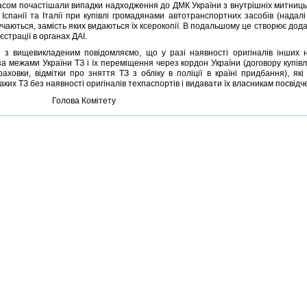
м почастiшали випадки надходження до ДМК України з внутрiшнiх митниць iн
ї, Iспанiї та Iталiї при купiвлi громадянами автотранспортних засобiв (нада
учаються, замiсть яких видаються їх ксерокопiї. В подальшому це створює дод
еєстрацiї в органах ДАI.
вищевикладеним повiдомляємо, що у разi наявностi оригiналiв iнших н
а межами України ТЗ i їх перемiщення через кордон України (договору купiв
траховки, вiдмiтки про зняття ТЗ з облiку в полiцiї в країнi придбання), як
их ТЗ без наявностi оригiналiв техпаспортiв i видавати їх власникам посвiдче
Голова Комiтету