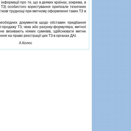
формацiї про те, що в деяких країнах, зокрема, в
лi ТЗ) особистого користування оригiнали технiчних
атковi труднощi при митному оформленнi таких ТЗ в
еобхiдних документiв щодо обставин придбання
лi-продажу ТЗ, чека або рахунку-формуляра, митної
i не визивають нiяких сумнiвiв, здiйснювати митне
ння на право реєстрацiї цих ТЗ в органах ДАI.
А.Колос