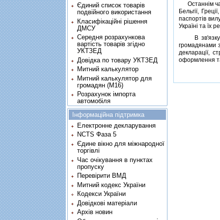
Останнiм часо
Єдиний список товарів
Бельгiї, Грецi
подвійного використання
паспортiв вил
Класифікаційні рішення
Українi та їх р
ДМСУ
Середня розрахункова
В зв'язку з 
вартість товарів згідно
громадянами з
УКТЗЕД
декларацiї, с
Довідка по товару УКТЗЕД
оформлення так
Митний калькулятор
Митний калькулятор для
громадян (М16)
Розрахунок імпорта
автомобіля
Інформаційна підтримка
Електронне декларування
NCTS Фаза 5
Єдине вікно для міжнародної
торгівлі
Час очікування в пунктах
пропуску
Перевірити ВМД
Митний кодекс України
Кодекси України
Довідкові матеріали
Архів новин