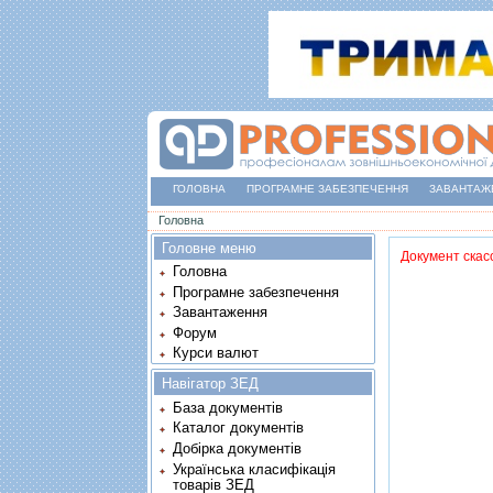
ГОЛОВНА
ПРОГРАМНЕ ЗАБЕЗПЕЧЕННЯ
ЗАВАНТАЖ
Ви є тут
Головна
Головне меню
Документ скас
Головна
Програмне забезпечення
Завантаження
Форум
Курси валют
Навігатор ЗЕД
База документів
Каталог документів
Добірка документів
Українська класифікація
товарів ЗЕД