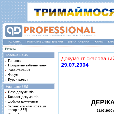
ГОЛОВНА
ПРОГРАМНЕ ЗАБЕЗПЕЧЕННЯ
ЗАВАНТАЖЕННЯ
ФОРУМ
КУР
КОНТАКТИ
Ви є тут
Головна
Головне меню
Документ скасовани
Головна
29.07.2004
Програмне забезпечення
Завантаження
Форум
Курси валют
Навігатор ЗЕД
База документів
Каталог документів
ДЕРЖА
Добірка документів
Українська класифікація
товарів ЗЕД
21.07.2000 