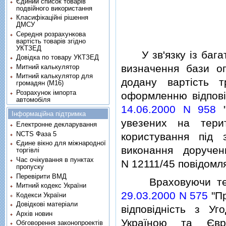
Єдиний список товарів
подвійного використання
Класифікаційні рішення
ДМСУ
Середня розрахункова
вартість товарів згідно
УКТЗЕД
У зв'язку iз багат
Довідка по товару УКТЗЕД
визначення бази о
Митний калькулятор
Митний калькулятор для
додану вартiсть т
громадян (М16)
Розрахунок імпорта
оформленню вiдпов
автомобіля
14.06.2000 N 958
"
Інформаційна підтримка
увезених на тери
Електронне декларування
NCTS Фаза 5
користування пiд 
Єдине вікно для міжнародної
виконання доручен
торгівлі
Час очікування в пунктах
N 12111/45 повiдомл
пропуску
Перевірити ВМД
Враховуючи те
Митний кодекс України
29.03.2000 N 575
"Пр
Кодекси України
Довідкові матеріали
вiдповiднiсть з У
Архів новин
Україною та Євро
Обговорення законопроектів