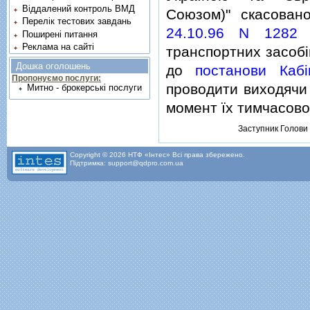
Віддалений контроль ВМД
Союзом)" скасова
Перелік тестових завдань
24.10.96 N 1282
(
Поширені питання
Реклама на сайті
транспортних засобi
Дошка оголошень
до
постанови Кабi
Пропонуємо послуги:
проводити виходячи 
Митно - брокерські послуги
момент їх тимчасово
Заступник Голови
Copyright © 2026 НТФ «Інтес» Всі права збережено.
Підтримка: support@qdpro.com.ua