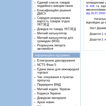
Єдиний список товарів
громадянами д
подвійного використання
N 406
та заре
ввезення/виве
Класифікаційні рішення
вiд 26.07.2000
ДМСУ
Середня розрахункова
Начальникам
вартість товарів згідно
вiдповiдно до
УКТЗЕД
Лист Держмит
Довідка по товару УКТЗЕД
Митний калькулятор
Додаток 1:
Митний калькулятор для
Додаток 2:
громадян (М16)
Розрахунок імпорта
автомобіля
Інформаційна підтримка
Електронне декларування
NCTS Фаза 5
Єдине вікно для міжнародної
торгівлі
Час очікування в пунктах
пропуску
Перевірити ВМД
Митний кодекс України
Кодекси України
Довідкові матеріали
Архів новин