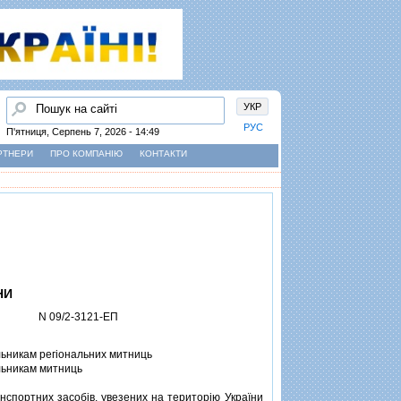
Пошук
УКР
РУС
П'ятниця, Серпень 7, 2026 - 14:49
РТНЕРИ
ПРО КОМПАНІЮ
КОНТАКТИ
НИ
N 09/2-3121-ЕП
ьникам регiональних митниць
ьникам митниць
портних засобiв, увезених на територiю України