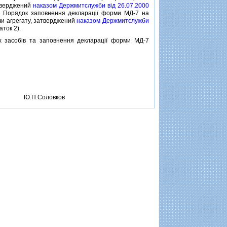
атверджений
наказом Держмитслужби вiд 26.07.2000
 й Порядок заповнення декларацiї форми МД-7 на
чи агрегату, затверджений
наказом Держмитслужби
аток 2).
асобiв та заповнення декларацiї форми МД-7
Ю.П.Соловков