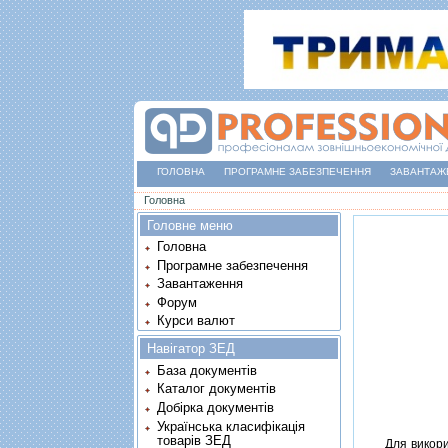
ГОЛОВНА
ПРОГРАМНЕ ЗАБЕЗПЕЧЕННЯ
ЗАВАНТАЖ
Ви є тут
Головна
Головне меню
Головна
Програмне забезпечення
Завантаження
Форум
Курси валют
Навігатор ЗЕД
База документів
Каталог документів
Добірка документів
Українська класифікація
товарів ЗЕД
Для використ