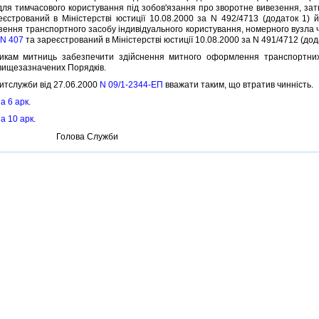
ля тимчасового користування пiд зобов'язання про зворотне вивезення, з
єстрований в Мiнiстерствi юстицiї 10.08.2000 за N 492/4713 (додаток 1)
зення транспортного засобу iндивiдуального користування, номерного вузла 
 N 407
та зареєстрований в Мiнiстерствi юстицiї 10.08.2000 за N 491/4712 (дод
 митниць забезпечити здiйснення митного оформлення транспортних з
 вищезазначених Порядкiв.
служби вiд 27.06.2000
N 09/1-2344-ЕП
вважати таким, що втратив чиннiсть.
на 6 арк
.
на 10 арк
.
Голова Служби