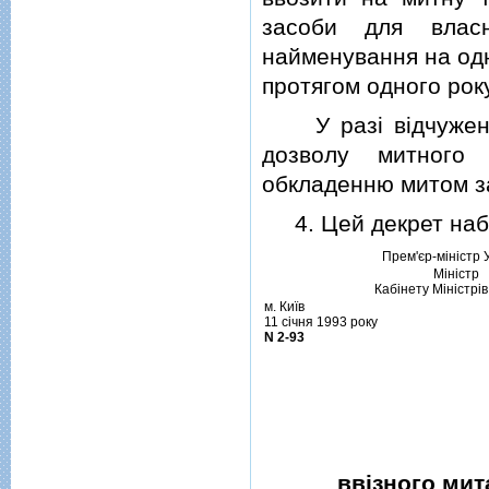
засоби для влас
найменування на одн
протягом одного року
У разi вiдчуження
дозволу митного 
обкладенню митом за
4. Цей декрет набув
Прем'єр-мiнiстр 
Мiнiстр
Кабiнету Мiнiстрiв
м. Київ
11 сiчня 1993 року
N 2-93
ввiзного мит