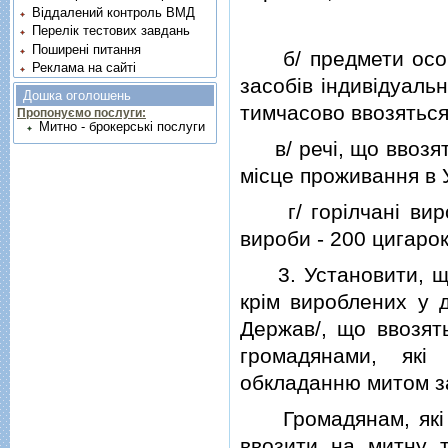
Віддалений контроль ВМД
Перелік тестових завдань
Поширені питання
б/ предмети особи
Реклама на сайті
засобiв iндивiдуаль
Дошка оголошень
тимчасово ввозяться
Пропонуємо послуги:
Митно - брокерські послуги
в/ речi, що ввозять
мiсце проживання в 
г/ горiлчанi вироби
вироби - 200 цигарок
3. Установити, що 
крiм вироблених у 
Держав/, що ввозят
громадянами, якi
обкладанню митом за
Громадянам, якi п
ввозити на митну т