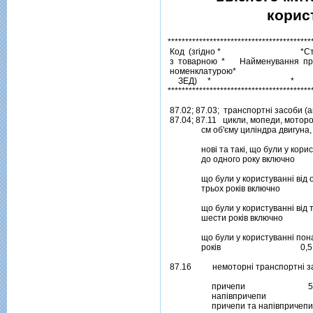
корис
******************************************
 Код  (згiдно *                                    
 з  товарною  *       Найменування  пре
 номенклатурою*                                   
     ЗЕД)     *                                      *

******************************************
 87.02; 87.03;  транспортнi засоби (а
 87.04; 87.11   цикли, мопеди, моторо
                см об'єму цилiндра двигуна
                новi та такi, що були у кори
                до одного року включно            
                що були у користуваннi вiд
                трьох рокiв включно                
                що були у користуваннi вiд
                шести рокiв включно                
                що були у користуваннi по
                рокiв                                      0,5

 87.16          немоторнi транспортнi з
                     причепи                              5
                     напiвпричепи                      
                     причепи та напiвприче