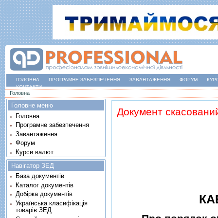
ГОЛОВНА
ПРОГРАМНЕ ЗАБЕЗПЕЧЕННЯ
ЗАВАНТАЖЕННЯ
ФОРУМ
КУР
КОНТАКТИ
Ви є тут
Головна
Головне меню
Документ скасовани
Головна
Програмне забезпечення
Завантаження
Форум
Курси валют
Навігатор ЗЕД
База документів
Каталог документів
Добірка документів
КА
Українська класифікація
товарів ЗЕД