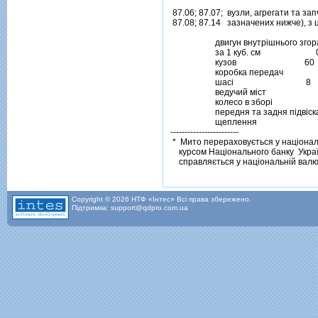
 87.06; 87.07;  вузли, агрегати та запч
 87.08; 87.14   зазначених нижче), з ц
                     двигун внутрiшнього зго
                     за 1 куб. см                         
                     кузов                                60

                     коробка передач                 
                     шасi                                  8

                     ведучий мiст                       
                     колесо в зборi                     
                     передня та задня пiдвiска   
                     щеплення                            
------------------------

 *  Мито перераховується у нацiонал
    курсом Нацiонального банку  Україн
    справляється у нацiональнiй валю
Copyright © 2026 НТФ «Інтес» Всі права збережено.
Підтримка: support@qdpro.com.ua