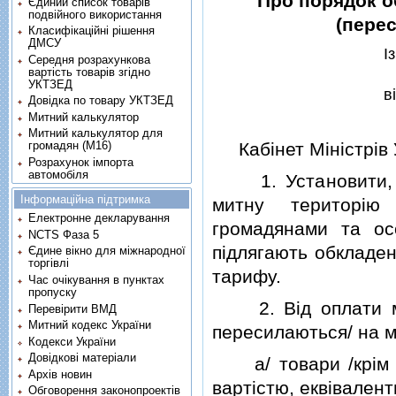
Про порядок о
Єдиний список товарів
подвійного використання
(пере
Класифікаційні рішення
ДМСУ
I
Середня розрахункова
вартість товарів згідно
УКТЗЕД
в
Довідка по товару УКТЗЕД
Митний калькулятор
Митний калькулятор для
Кабiнет Мiнiстрiв
громадян (М16)
Розрахунок імпорта
автомобіля
1. Установити, що
Інформаційна підтримка
митну територiю 
Електронне декларування
громадянами та ос
NCTS Фаза 5
пiдлягають обкладе
Єдине вікно для міжнародної
торгівлі
тарифу.
Час очікування в пунктах
пропуску
2. Вiд оплати мита
Перевірити ВМД
Митний кодекс України
пересилаються/ на м
Кодекси України
Довідкові матеріали
а/ товари /крiм ви
Архів новин
вартiстю, еквiвален
Обговорення законопроектів