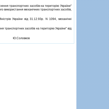
ення транспортних засобiв на територiю України"
ого використання механiчних транспортних засобiв,
трiв України вiд 31.12.93р. N 1094, механiчнi
я транспортних засобiв на територiю України" вiд
Ю.Соловков