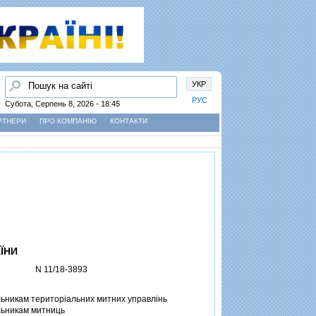
Пошук
УКР
РУС
Субота, Серпень 8, 2026 - 18:45
РТНЕРИ
ПРО КОМПАНІЮ
КОНТАКТИ
ЇНИ
N 11/18-3893
ьникам територiальних митних управлiнь
ьникам митниць