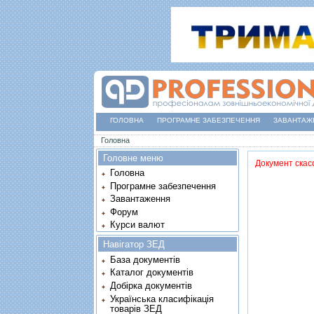
ГОЛОВНА
ПРОГРАМНЕ ЗАБЕЗПЕЧЕННЯ
ЗАВАНТАЖ
Ви є тут
Головна
Головне меню
Документ скас
Головна
Програмне забезпечення
Завантаження
Форум
Курси валют
Навігатор ЗЕД
База документів
Каталог документів
Добірка документів
Українська класифікація
товарів ЗЕД