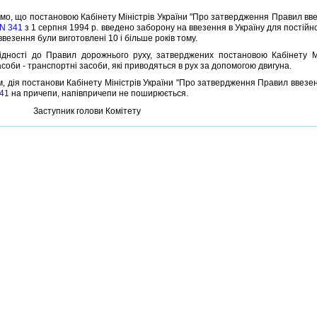
 що постановою Кабiнету Мiнiстрiв України "Про затвердження Правил ввез
N 341
з 1 серпня 1994 р. введено заборону на ввезення в Україну для постiйн
ввезення були виготовленi 10 i бiльше рокiв тому.
стi до Правил дорожнього руху, затверджених постановою Кабiнету Мiнiс
соби - транспортнi засоби, якi приводяться в рух за допомогою двигуна.
дiя постанови Кабiнету Мiнiстрiв України "Про затвердження Правил ввезенн
341
на причепи, напiвпричепи не поширюється.
Заступник голови Комiтету