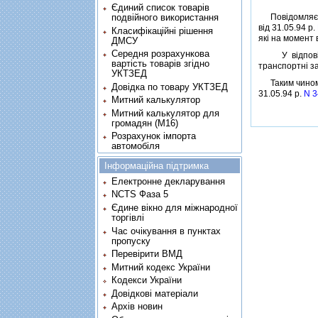
Єдиний список товарів
подвійного використання
Повiдомляємо,
вiд 31.05.94 р.
Класифікаційні рішення
якi на момент 
ДМСУ
Середня розрахункова
У вiдповiдно
вартість товарів згідно
транспортнi за
УКТЗЕД
Таким чином, 
Довідка по товару УКТЗЕД
31.05.94 р.
N 
Митний калькулятор
Митний калькулятор для
громадян (М16)
Розрахунок імпорта
автомобіля
Інформаційна підтримка
Електронне декларування
NCTS Фаза 5
Єдине вікно для міжнародної
торгівлі
Час очікування в пунктах
пропуску
Перевірити ВМД
Митний кодекс України
Кодекси України
Довідкові матеріали
Архів новин