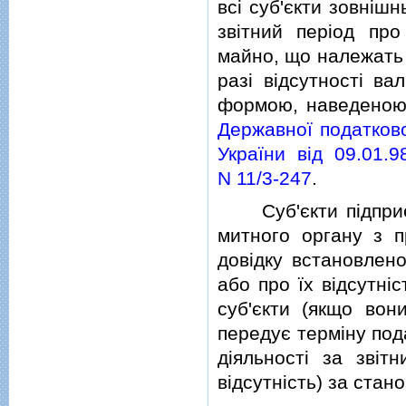
всi суб'єкти зовнiш
звiтний перiод пр
майно, що належать 
разi вiдсутностi ва
формою, наведено
Державної податково
України вiд 09.01.9
N 11/3-247
.
Суб'єкти пiдприємн
митного органу з 
довiдку встановлен
або про їх вiдсутнi
суб'єкти (якщо вон
передує термiну под
дiяльностi за звiтн
вiдсутнiсть) за стан