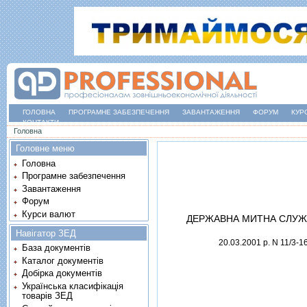
ГОЛОВНА
ПРОГРАМНЕ ЗАБЕЗПЕЧЕННЯ
ЗАВАНТАЖЕННЯ
ФОРУМ
КУР
КОНТАКТИ
Ви є тут
Головна
Головне меню
Головна
Програмне забезпечення
Завантаження
Форум
Курси валют
ДЕРЖАВНА МИТНА СЛУЖ
Навігатор ЗЕД
20.03.2001 р. N 11/3-1
База документів
Каталог документів
Добірка документів
Українська класифікація
товарів ЗЕД