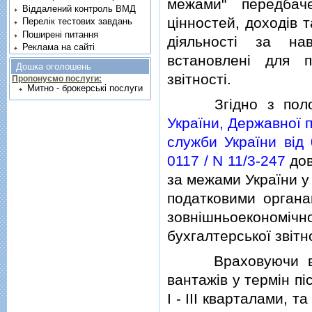
межами" передбач
Віддалений контроль ВМД
цiнностей, доходiв 
Перелік тестових завдань
Поширені питання
дiяльностi за н
Реклама на сайті
встановленi для п
Дошка оголошень
звiтностi.
Пропонуємо послуги:
Митно - брокерські послуги
Згiдно з поло
України, Державної п
служби України вiд 
0117 / N 11/3-247
дов
за межами України у 
податковими органам
зовнiшньоекономiчн
бухгалтерської звiтно
Враховуючи викла
вантажiв у термiн пi
I - III кварталами, т