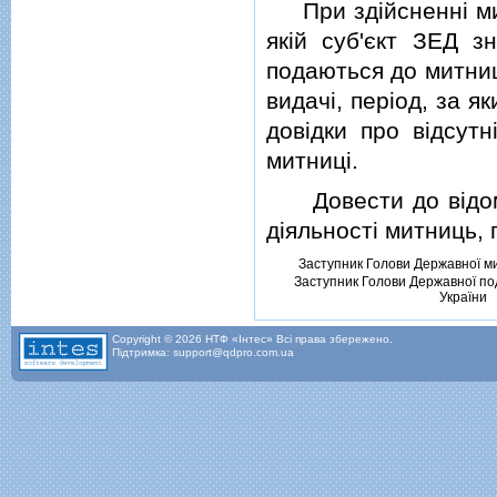
При здiйсненнi митн
якiй суб'єкт ЗЕД з
подаються до митниц
видачi, перiод, за я
довiдки про вiдсутн
митницi.
Довести до вiдома с
дiяльностi митниць,
Заступник Голови Державної м
Заступник Голови Державної под
України
Copyright © 2026 НТФ «Інтес» Всі права збережено.
Підтримка: support@qdpro.com.ua