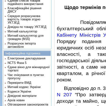
Єдиний список товарів
подвійного використання
Щодо термiнiв п
Класифікаційні рішення
ДМСУ
Середня розрахункова
вартість товарів згідно
Повiдомляємо, 
УКТЗЕД
Довідка по товару УКТЗЕД
бухгалтерський облi
Митний калькулятор
Кабiнету Мiнiстрiв 
Митний калькулятор для
громадян (М16)
Порядку подання 
Розрахунок імпорта
автомобіля
юридичних осiб неза
власностi, а так
Інформаційна підтримка
Електронне декларування
господарської дiяль
NCTS Фаза 5
звiтностi, а саме н
Єдине вікно для міжнародної
торгівлі
кварталом, а рiчно
Час очікування в пунктах
пропуску
роком.
Перевірити ВМД
Митний кодекс України
Вiдповiдно до п. 
Кодекси України
N 207
"Про затверд
Довідкові матеріали
доходи та майно, що
Архів новин
Обговорення законопроектів