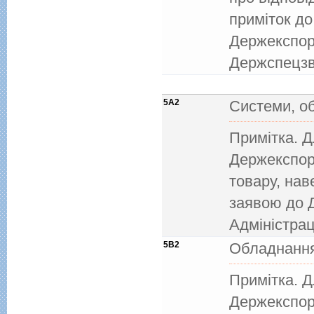
приміток до
Держекспорт
Держспецзв'
5A2
Системи, о
Примітка. 
Держекспор
товару, нав
заявою до 
Адміністрац
5B2
Обладнання
Примітка. 
Держекспор