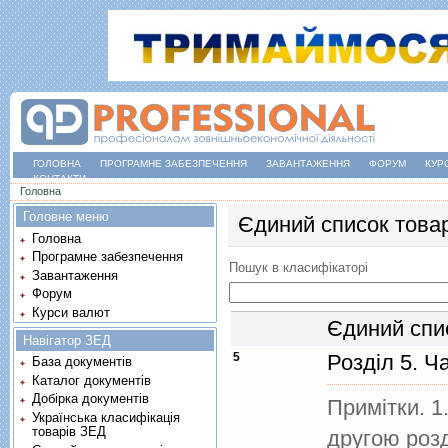
ГОЛОВНА
ПРОГРАМНЕ ЗАБЕЗПЕЧЕННЯ
ЗАВАНТАЖЕННЯ
ФОРУМ
КУР
КОНТАКТИ
Ви є тут
Головна
Головне меню
Єдиний список товар
Головна
Програмне забезпечення
Пошук в класифікаторі
Завантаження
Форум
Курси валют
Єдиний спис
Навігатор ЗЕД
5
Розділ 5. Ч
База документів
Каталог документів
Добірка документів
Примітки. 1
Українська класифікація
товарів ЗЕД
другою розд