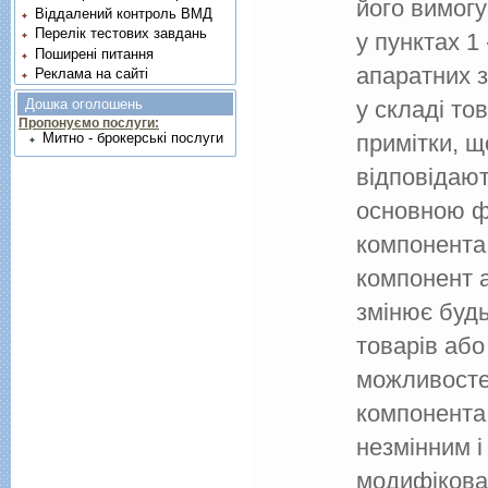
його вимогу
Віддалений контроль ВМД
Перелік тестових завдань
у пунктах 1
Поширені питання
апаратних з
Реклама на сайті
у складі тов
Дошка оголошень
Пропонуємо послуги:
примітки, щ
Митно - брокерські послуги
відповідают
основною ф
компонента 
компонент 
змінює будь
товарів або
можливосте
компонента 
незмінним і
модифікован