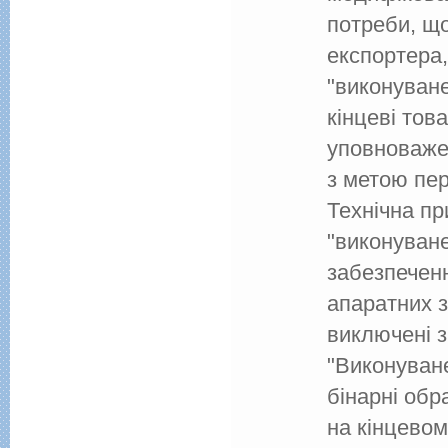
потреби, щ
експортера
"виконуване
кінцеві тов
уповноваже
з метою пе
Технічна пр
"виконуван
забезпеченн
апаратних 
виключені з
"Виконуван
бінарні обр
на кінцевом