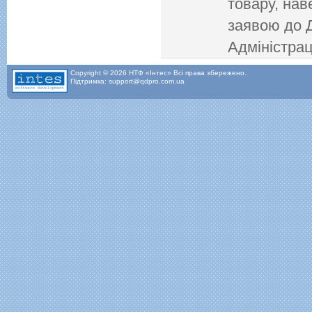
товару, нав
заявою до 
Адміністрац
Copyright © 2026 НТФ «Інтес» Всі права збережено.
Підтримка: support@qdpro.com.ua