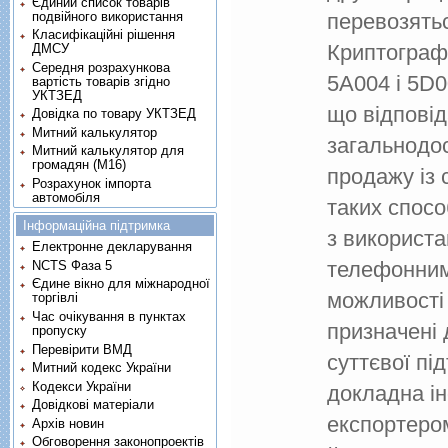
Єдиний список товарів
подвійного використання
перевозятьс
Класифікаційні рішення
Криптографі
ДМСУ
Середня розрахункова
5A004 і 5D0
вартість товарів згідно
УКТЗЕД
що відповід
Довідка по товару УКТЗЕД
Митний калькулятор
загальнодо
Митний калькулятор для
громадян (М16)
продажу із 
Розрахунок імпорта
автомобіля
таких спосо
Інформаційна підтримка
з використа
Електронне декларування
телефонним
NCTS Фаза 5
Єдине вікно для міжнародної
можливості 
торгівлі
Час очікування в пунктах
призначені
пропуску
Перевірити ВМД
суттєвої пі
Митний кодекс України
Кодекси України
докладна і
Довідкові матеріали
експортеро
Архів новин
Обговорення законопроектів