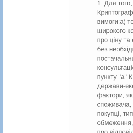
1. Для того
Криптографі
вимоги:а) т
широкого ко
про ціну та
без необхід
постачальн
консультаці
пункту "a" 
держави-екс
фактори, як 
споживача, 
покупці, ти
обмеження,
про відпові