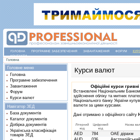
ГОЛОВНА
ПРОГРАМНЕ ЗАБЕЗПЕЧЕННЯ
ЗАВАНТАЖЕННЯ
ФОРУМ
КУР
КОНТАКТИ
Ви є тут
Головна
Головне меню
Курси валют
Головна
Програмне забезпечення
Завантаження
Офіційні курси гривні
Встановлені Національним Банком
Форум
здійснення обліку та митних плате
Курси валют
Національного банку України купув
валюти за цими курсами.
Навігатор ЗЕД
База документів
Дані отримано з
офіційного сайту
Каталог документів
Добірка документів
Літерний
Цифровий
Назва ва
код
код
Українська класифікація
AED
784
ОАЕ дірахм
товарів ЗЕД
AUD
036
Австралійськи