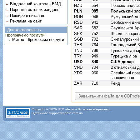
Віддалений контроль ВМД
NZD
554
Новозеландськ
Перелік тестових завдань
PLN
985
Польський зл
Поширені питання
RON
946
Румунський ле
Реклама на сайті
RSD
941
Сербський дин
SAR
682
Саудівської Ара
Дошка оголошень
SEK
752
Шведська крон
Пропонуємо послуги:
SGD
702
Сингапурський
Митно - брокерські послуги
THB
764
Таїландський б
TND
788
Туніський дина
TRY
949
Турецька ліра
USD
840
США долар
VND
704
В'єтнамський д
XDR
960
Спецiальнi пра
запозичення
ZAR
710
Ренд
Copyright © 2026 НТФ «Інтес» Всі права збережено.
Підтримка: support@qdpro.com.ua