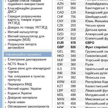
Єдиний список товарів
AZN
944
Азербайджансь
подвійного використання
BDT
050
Бангладеські т
Класифікаційні рішення
ДМСУ
CAD
124
Канадський до
Середня розрахункова
CHF
756
Швейцарський 
вартість товарів згідно
CNY
156
Юань Женьмінь
УКТЗЕД
CZK
203
Чеська крона
Довідка по товару УКТЗЕД
DKK
208
Датська крона
Митний калькулятор
DZD
012
Алжирський ди
Митний калькулятор для
EGP
818
Єгипетський ф
громадян (М16)
EUR
978
ЄВРО
Розрахунок імпорта
GBP
826
Фунт стерлінг
автомобіля
GEL
981
Грузинський ла
Інформаційна підтримка
HKD
344
Гонконгівський
Електронне декларування
HUF
348
Угорський фор
NCTS Фаза 5
IDR
360
Рупія
Єдине вікно для міжнародної
ILS
376
Ізраїльський ш
торгівлі
INR
356
Індійська рупія
Час очікування в пунктах
JPY
392
Японська єна
пропуску
KRW
410
Республіки Кор
Перевірити ВМД
KZT
398
Казахстанський
Митний кодекс України
LBP
422
Ліванський фу
Кодекси України
MDL
498
Молдавський л
Довідкові матеріали
MXN
484
Мексиканські н
Архів новин
MYR
458
Малазійський рі
Обговорення законопроектів
NOK
578
Норвезька кро