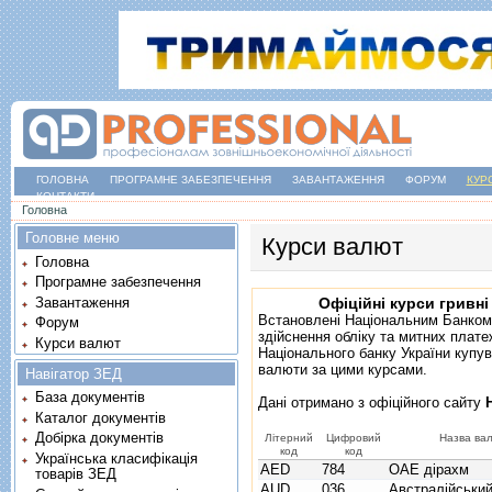
ГОЛОВНА
ПРОГРАМНЕ ЗАБЕЗПЕЧЕННЯ
ЗАВАНТАЖЕННЯ
ФОРУМ
КУР
КОНТАКТИ
Ви є тут
Головна
Головне меню
Курси валют
Головна
Програмне забезпечення
Завантаження
Офіційні курси гривні
Встановлені Національним Банком
Форум
здійснення обліку та митних плате
Курси валют
Національного банку України купув
валюти за цими курсами.
Навігатор ЗЕД
База документів
Дані отримано з
офіційного сайту
Каталог документів
Добірка документів
Літерний
Цифровий
Назва ва
код
код
Українська класифікація
AED
784
ОАЕ дірахм
товарів ЗЕД
AUD
036
Австралійськи