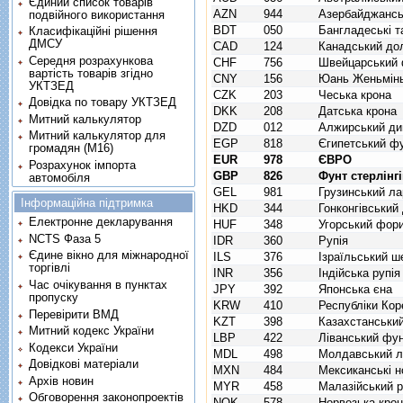
Єдиний список товарів
AZN
944
Азербайджансь
подвійного використання
BDT
050
Бангладеські т
Класифікаційні рішення
ДМСУ
CAD
124
Канадський до
Середня розрахункова
CHF
756
Швейцарський 
вартість товарів згідно
CNY
156
Юань Женьмінь
УКТЗЕД
CZK
203
Чеська крона
Довідка по товару УКТЗЕД
DKK
208
Датська крона
Митний калькулятор
DZD
012
Алжирський ди
Митний калькулятор для
EGP
818
Єгипетський ф
громадян (М16)
EUR
978
ЄВРО
Розрахунок імпорта
GBP
826
Фунт стерлінг
автомобіля
GEL
981
Грузинський ла
Інформаційна підтримка
HKD
344
Гонконгівський
Електронне декларування
HUF
348
Угорський фор
NCTS Фаза 5
IDR
360
Рупія
Єдине вікно для міжнародної
ILS
376
Ізраїльський ш
торгівлі
INR
356
Індійська рупія
Час очікування в пунктах
JPY
392
Японська єна
пропуску
KRW
410
Республіки Кор
Перевірити ВМД
KZT
398
Казахстанський
Митний кодекс України
LBP
422
Ліванський фу
Кодекси України
MDL
498
Молдавський л
Довідкові матеріали
MXN
484
Мексиканські н
Архів новин
MYR
458
Малазійський рі
Обговорення законопроектів
NOK
578
Норвезька кро