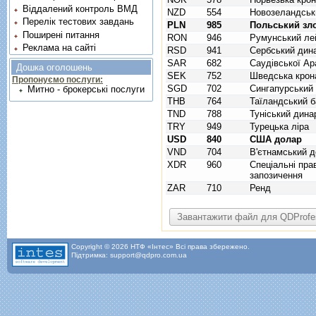
Віддалений контроль ВМД
NZD
554
Новозеландськ
Перелік тестових завдань
PLN
985
Польський зл
Поширені питання
RON
946
Румунський ле
Реклама на сайті
RSD
941
Сербський дин
SAR
682
Саудівської Ара
Дошка оголошень
SEK
752
Шведська крон
Пропонуємо послуги:
SGD
702
Сингапурський
Митно - брокерські послуги
THB
764
Таїландський б
TND
788
Туніський дина
TRY
949
Турецька ліра
USD
840
США долар
VND
704
В'єтнамський д
XDR
960
Спецiальнi пра
запозичення
ZAR
710
Ренд
Copyright © 2026 НТФ «Інтес» Всі права збережено.
Підтримка: support@qdpro.com.ua