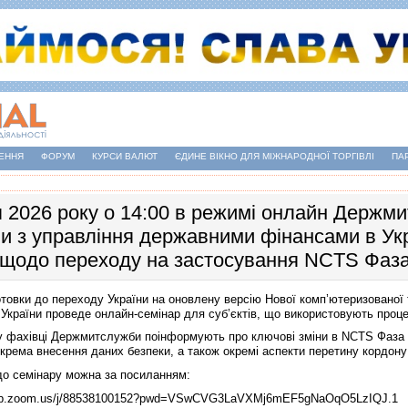
ЕННЯ
ФОРУМ
КУРСИ ВАЛЮТ
ЄДИНЕ ВІКНО ДЛЯ МІЖНАРОДНОЇ ТОРГІВЛІ
ПА
я 2026 року о 14:00 в режимі онлайн Держм
и з управління державними фінансами в Ук
 щодо переходу на застосування NCTS Фаза
отовки до переходу України на оновлену версію Нової комп’ютеризованої
України проведе онлайн-семінар для суб’єктів, що використовують проце
у фахівці Держмитслужби поінформують про ключові зміни в NCTS Фаза 6
окрема внесення даних безпеки, а також окремі аспекти перетину кордону
до семінару можна за посиланням:
web.zoom.us/j/88538100152?pwd=VSwCVG3LaVXMj6mEF5gNaOqO5LzIQJ.1