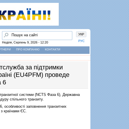
Пошук
УКР
РУС
Неділя, Серпень 9, 2026 - 12:20
РТНЕРИ
ПРО КОМПАНІЮ
КОНТАКТИ
итслужба за підтримки
раїні (EU4PFM) проведе
 6
 транзитної системи (NCTS Фаза 6), Державна
дуру спільного транзиту.
, особливості заповнення транзитних
 з країнами ЄС.