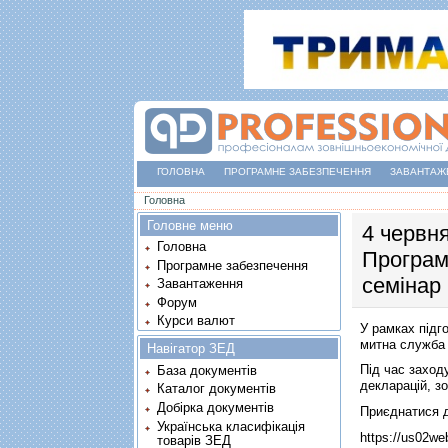
ГОЛОВНА
ПРОГРАМНЕ ЗАБЕЗПЕЧЕННЯ
ЗАВАНТАЖ
Ви є тут
Головна
Головне меню
4 червн
Головна
Програм
Програмне забезпечення
семінар
Завантаження
Форум
Курси валют
У рамках підг
митна служба 
Навігатор ЗЕД
Під час заход
База документів
декларацій, з
Каталог документів
Добірка документів
Приєднатися 
Українська класифікація
https://us02
товарів ЗЕД