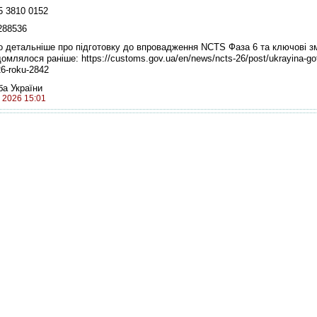
85 3810 0152
288536
 детальніше про підготовку до впровадження NCTS Фаза 6 та ключові зм
ідомлялося раніше:
https://customs.gov.ua/en/news/ncts-26/post/ukrayina-go
26-roku-2842
а України
, 2026 15:01