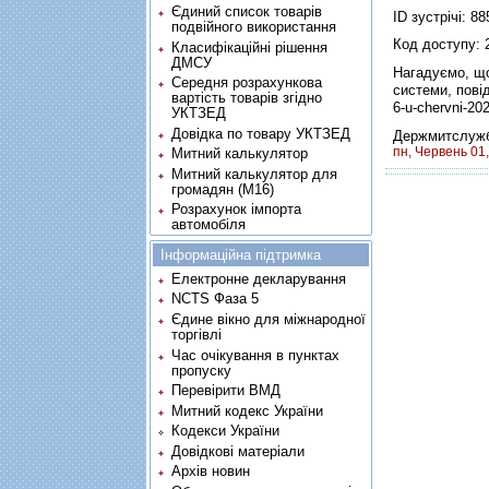
Єдиний список товарів
ID зустрічі: 8
подвійного використання
Код доступу: 
Класифікаційні рішення
ДМСУ
Нагадуємо, що
Середня розрахункова
системи, пов
вартість товарів згідно
6-u-chervni-20
УКТЗЕД
Довідка по товару УКТЗЕД
Держмитслужб
пн, Червень 01
Митний калькулятор
Митний калькулятор для
громадян (М16)
Розрахунок імпорта
автомобіля
Інформаційна підтримка
Електронне декларування
NCTS Фаза 5
Єдине вікно для міжнародної
торгівлі
Час очікування в пунктах
пропуску
Перевірити ВМД
Митний кодекс України
Кодекси України
Довідкові матеріали
Архів новин