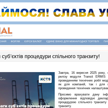
ЕННЯ
ФОРУМ
КУРСИ ВАЛЮТ
ЄДИНЕ ВІКНО ДЛЯ МІЖНАРОДНОЇ ТОРГІВЛІ
ПА
 суб’єктів процедури спільного транзиту!
Завтра, 16 вересня 2025 року, 
релізу модуля Transit ERMIS е
проведенням технічних робіт мо
як для компаній, так і для п
проведення технічних налаштуван
Просимо врахувати дану інф
оформлення відповідні декла
процедурою спільного транзиту
транзиту.