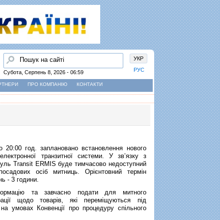
Пошук
УКР
РУС
Субота, Серпень 8, 2026 - 06:59
РТНЕРИ
ПРО КОМПАНІЮ
КОНТАКТИ
о 20:00 год. заплановано встановлення нового
лектронної транзитної системи. У зв’язку з
дуль Transit ERMIS буде тимчасово недоступний
осадових осіб митниць. Орієнтовний термін
ь - 3 години.
ормацію та завчасно подати для митного
рації щодо товарів, які переміщуються під
 на умовах Конвенції про процедуру спільного