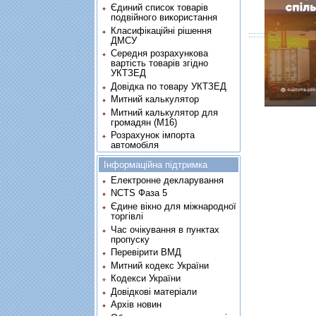
Єдиний список товарів
подвійного використання
Класифікаційні рішення
ДМСУ
Середня розрахункова
вартість товарів згідно
УКТЗЕД
Довідка по товару УКТЗЕД
Митний калькулятор
Митний калькулятор для
громадян (М16)
Розрахунок імпорта
автомобіля
Інформаційна підтримка
Електронне декларування
NCTS Фаза 5
Єдине вікно для міжнародної
торгівлі
Час очікування в пунктах
пропуску
Перевірити ВМД
Митний кодекс України
Кодекси України
Довідкові матеріали
Архів новин