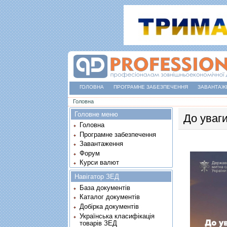
ГОЛОВНА
ПРОГРАМНЕ ЗАБЕЗПЕЧЕННЯ
ЗАВАНТАЖ
Ви є тут
Головна
Головне меню
До уваги
Головна
Програмне забезпечення
Завантаження
Форум
Курси валют
Навігатор ЗЕД
База документів
Каталог документів
Добірка документів
Українська класифікація
товарів ЗЕД