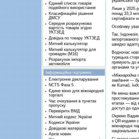
української п
Єдиний список товарів
подвійного використання
Лише у 2025 р
Класифікаційні рішення
понад 33,3 мл
ДМСУ
сертифікати н
Середня розрахункова
Особливу уваг
вартість товарів згідно
УКТЗЕД
Так, Індонезі
Довідка по товару УКТЗЕД
імпортованого
Митний калькулятор
швидко адапту
Митний калькулятор для
Водночас нові
громадян (М16)
турецька стор
Розрахунок імпорта
прямують до к
автомобіля
органами та у
Інформаційна підтримка
«Міжнародна 
Електронне декларування
завдання — бу
NCTS Фаза 5
як Китай, Інд
Єдине вікно для міжнародної
Не менш важл
торгівлі
простежуванос
Час очікування в пунктах
етапах — від 
пропуску
доступ до одн
Перевірити ВМД
Окремо Вадим 
Митний кодекс України
з QR-кодами с
Кодекси України
міжнародні па
Довідкові матеріали
національних 
Архів новин
Сьогодні укра