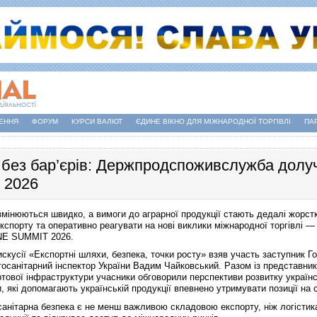
ЕННЯ
ФОРУМ
КУРСИ ВАЛЮТ
ЄДИНЕ ВІКНО ДЛЯ МІЖНАРОДНОЇ ТОРГІВЛІ
ПА
 без бар’єрів: Держпродспоживслужба до
 2026
 змінюються швидко, а вимоги до аграрної продукції стають дедалі жорс
експорту та оперативно реагувати на нові виклики міжнародної торгівлі —
E SUMMIT 2026.
искусії «Експортні шляхи, безпека, точки росту» взяв участь заступник
осанітарний інспектор України Вадим Чайковський. Разом із представника
ртової інфраструктури учасники обговорили перспективи розвитку українсь
, які допомагають українській продукції впевнено утримувати позиції на 
санітарна безпека є не менш важливою складовою експорту, ніж логісти