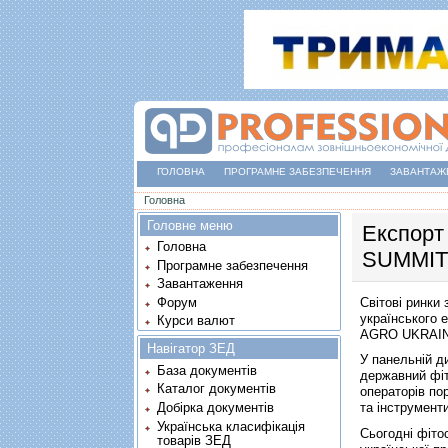
ГОЛОВНА
ПРОГРАМНЕ ЗАБЕЗПЕЧЕННЯ
ЗАВАНТАЖ
Ви є тут
Головна
Головне меню
Експорт
Головна
SUMMIT
Програмне забезпечення
Завантаження
Світові ринки
Форум
українського 
Курси валют
AGRO UKRAIN
Навігатор ЗЕД
У панельній д
База документів
державний фіт
Каталог документів
операторів по
Добірка документів
та інструменти
Українська класифікація
Сьогодні фіто
товарів ЗЕД