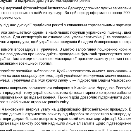
родукції та відкриває доступ до міжнародних ринків.
оці державні фітосанітарні інспектори Держпродспоживслужби забезпеч
н тонн зернових та олійних культур. За цей період оформлено понад 200 
а реекспорт.
у під час дискусії приділили роботі з ключовими торговельними партнер
я, яка залишається одним із найбільших покупців української пшениці, цьо
 зерна. Для експортерів це означає нові умови сертифікації та проведенн
вати процедури, щоб українська продукція й надалі безперешкодно потр
 вимоги впроваджує і Туреччина. З метою запобігання поширенню коричн
она повідомила про необхідність проведення фумігації транспортних засо
раїни. Такі заходи є частиною міжнародної практики захисту рослин і по
часниками зовнішньої торгівлі.
торгівля постійно змінюється. Країни оновлюють вимоги, посилюють 
ти на крок попереду цих змін, щоб українські експортери могли впевн
онезія, Туреччина та інші країни світу»,
— підкреслив Вадим Чайковськи
ивим напрямом залишається співпраця з Китайською Народною Республік
ті продукції, тому українська система фітосанітарного контролю забезп
вирощування до відвантаження. Такий підхід дозволяє підтримувати довір
ого з найбільших аграрних ринків світу.
Чайковський звернув увагу на цифровізацію фітосанітарних процедур. 
тало дієвим інструментом захисту від підробок та спростило міжнародну
ртнери дедалі більше довіряють українській системі сертифікації. Станом
організацій захисту рослин надійшло лише 14 запитів щодо підтвердження
їнський агроекспорт — це не лише мільйони тонн продукції. Це щоденна р