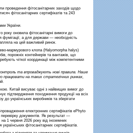
или проведення фітосанітарних заходів щодо
тисяч фітосанітарних сертифікатів та 243
ами України.
го року оновила фітосанітарні вимоги до
я фумігації, а для держави — необхідність
апляла на цей важливий ринок.
ево-мармурового клопа (Halyomorpha halys)
бів, порожніх контейнерів та вантажів, що
требують чіткої координації між компетентними
контроль та впроваджують нові правила. Наше
ено працювати на таких стратегічних ринках,
й.
ою. Китай висуває одні з найвищих вимог до
ечує підтвердження походження продукції на всіх
у до українських виробників та зберігати
Впровадження електронних сертифікатів ePhyto
 перевірку документів. Як результат —
 на 1 червня 2026 року від іноземних
 українських фітосанітарних сертифікатів.
обота з відкриття та утримання ринків,