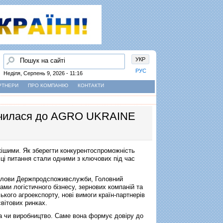
Пошук
УКР
РУС
Неділя, Серпень 9, 2026 - 11:16
РТНЕРИ
ПРО КОМПАНІЮ
КОНТАКТИ
лучилася до AGRO UKRAINE
ткішими. Як зберегти конкурентоспроможність
 ці питання стали одними з ключових під час
 Голови Держпродспоживслужби, Головний
ми логістичного бізнесу, зернових компаній та
кого агроекспорту, нові вимоги країн-партнерів
світових ринках.
ка чи виробництво. Саме вона формує довіру до