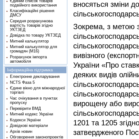
Єдиний список товарів
вносяться зміни д
подвійного використання
Класифікаційні рішення
сільськогосподарсь
ДМСУ
Середня розрахункова
Зокрема, з метою 
вартість товарів згідно
УКТЗЕД
сільськогосподарс
Довідка по товару УКТЗЕД
Митний калькулятор
сільськогосподарсь
Митний калькулятор для
громадян (М16)
вивізного (експорт
Розрахунок імпорта
автомобіля
України «Про ставк
Інформаційна підтримка
деяких видів олійн
Електронне декларування
сільськогосподарс
NCTS Фаза 5
Єдине вікно для міжнародної
сільськогосподарсь
торгівлі
Час очікування в пунктах
вирощену або виро
пропуску
Перевірити ВМД
сільськогосподарс
Митний кодекс України
Кодекси України
1201 та 1205 згідн
Довідкові матеріали
затвердженого По
Архів новин
Обговорення законопроектів