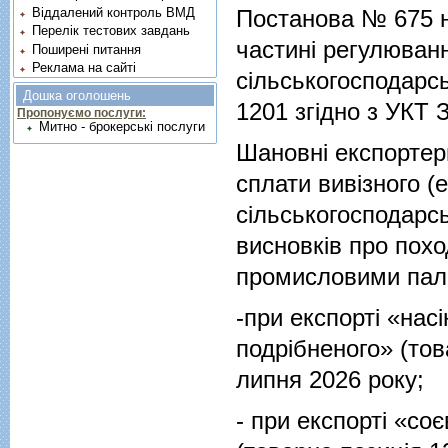
Віддалений контроль ВМД
Постанова № 675 на
Перелік тестових завдань
частині регулюванн
Поширені питання
Реклама на сайті
сільськогосподарсь
Дошка оголошень
1201 згідно з УКТ 
Пропонуємо послуги:
Митно - брокерські послуги
Шановні експортери
сплати вивізного (
сільськогосподарсь
висновків про похо
промисловими пала
-при експорті «нас
подрібненого» (тов
липня 2026 року;
- при експорті «со