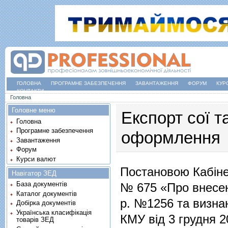
ГОЛОВНА
ПРОГРАМНЕ ЗАБЕЗПЕЧЕННЯ
ЗАВАНТАЖЕННЯ
ФОРУМ
КУР
КОНТАКТИ
Ви є тут
Головна
Головне меню
Експорт сої т
Головна
Програмне забезпечення
оформлення
Завантаження
Форум
Курси валют
Постановою Кабінет
Навігатор ЗЕД
База документів
№ 675 «Про внесен
Каталог документів
р. №1256 та визна
Добірка документів
Українська класифікація
КМУ від 3 грудня 2
товарів ЗЕД