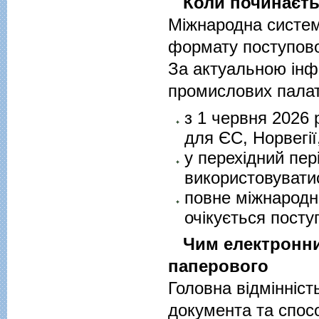
Коли починаєтьс
Міжнародна систем
формату поступов
За актуальною інф
промислових палат
з 1 червня 2026 
для ЄС, Норвегії
у перехідний пер
використовувати
повне міжнародн
очікується посту
Чим електронний
паперового
Головна відмінніс
документа та спосо