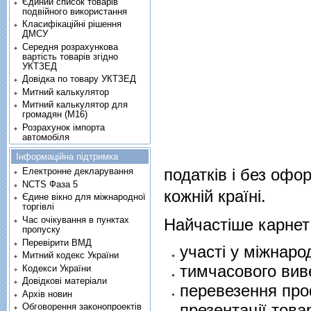
Єдиний список товарів
подвійного використання
Класифікаційні рішення
ДМСУ
Середня розрахункова
вартість товарів згідно
УКТЗЕД
Довідка по товару УКТЗЕД
Митний калькулятор
Митний калькулятор для
громадян (М16)
Розрахунок імпорта
автомобіля
Інформаційна підтримка
податків і без оф
Електронне декларування
NCTS Фаза 5
кожній країні.
Єдине вікно для міжнародної
торгівлі
Час очікування в пунктах
Найчастіше карнет
пропуску
Перевірити ВМД
участі у міжнаро
Митний кодекс України
тимчасового вив
Кодекси України
Довідкові матеріали
перевезення про
Архів новин
презентації това
Обговорення законопроектів