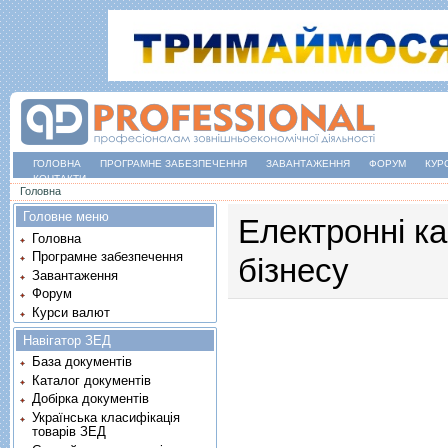
ГОЛОВНА
ПРОГРАМНЕ ЗАБЕЗПЕЧЕННЯ
ЗАВАНТАЖЕННЯ
ФОРУМ
КУР
КОНТАКТИ
Ви є тут
Головна
Головне меню
Електронні к
Головна
Програмне забезпечення
бізнесу
Завантаження
Форум
Курси валют
Навігатор ЗЕД
База документів
Каталог документів
Добірка документів
Українська класифікація
товарів ЗЕД