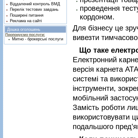
Віддалений контроль ВМД
проведення тест
Перелік тестових завдань
кордоном.
Поширені питання
Реклама на сайті
Для бізнесу це зру
Дошка оголошень
Пропонуємо послуги:
вивезти тимчасово,
Митно - брокерські послуги
Що таке електр
Електронний карне
версія карнета АТА
системі та викорис
інструменти, зокре
мобільний застосу
Замість роботи ли
використовувати 
подальшого пред’я