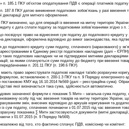
«в» п. 185.1 ПКУ об’єктом оподаткування ПДВ є операції платників податку
 п. 187.8 ПКУ датою виникнення податкових зобов’язань у разі ввезення т
ї декларації для митного оформлення.
 ПКУ визначено, що для операцій із ввезення на митну територію України
редиту є дата сплати податку за податковими зобов’язаннями згідно з п. 
о посвідчує право на віднесення сум податку до податкового кредиту у р
тна декларація, оформлена відповідно до вимог законодавства, яка підтв
я до податкового кредиту суми податку, сплаченого (нарахованого) у зв’я
зареєстрованими в Єдиному реєстрі податкових накладних (далі – ЄРПН
о таких податкових накладних чи не підтверджені митними деклараціям
ацій, за якими сплачуються суми податку до бюджету при ввезенні товар
передбаченими п. 201.11 ПКУ (п. 198.6 ПКУ).
мають право зареєструвати податкові накладні та/або розрахунки кориг
формулою, встановленою п. 200-1.3 ПКУ та п. 9 Порядку електронного ад
 постановою КМУ від 16.10.2014 №569 (далі – реєстраційна сума). Обрах
ідставі якої визначається така сума, здійснюється автоматично.
адових зазначеної формули є показник S Митн – загальна сума податку,
вноважену особу під час ввезення товарів на митну територію України, щ
урахуванням змін, внесених відповідно до аркушів коригування та додатко
 із сум податку, сплачених починаючи з 01.07.2015 під час ввезення това
зрахунку показника ∑ Митн застосовуються документи (митні декларації, 
наючи з 01.07.2015 (п. 9 Порядку №569).
незалежно від того, хто фактично сплачує ПДВ, комісіонер чи комітент: