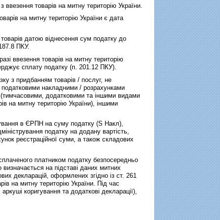
 з ввезення товарів на митну територію України.
оварів на митну територію України є дата
 товарів датою віднесення сум податку до
187.8 ПКУ.
азі ввезення товарів на митну територію
ерджує сплату податку (п. 201.12 ПКУ).
зку з придбанням товарів / послуг, не
) податковими накладними / розрахунками
и (тимчасовими, додатковими та іншими видами
ів на митну територію України), іншими
ування в ЄРПН на суму податку (S Накл),
міністрування податку на додану вартість,
унок реєстраційної суми, а також складових
 сплаченого платником податку безпосередньо
о визначається на підставі даних митних
вих декларацій, оформлених згідно із ст. 261
рів на митну територію України. Під час
аркуші коригування та додаткові декларації),