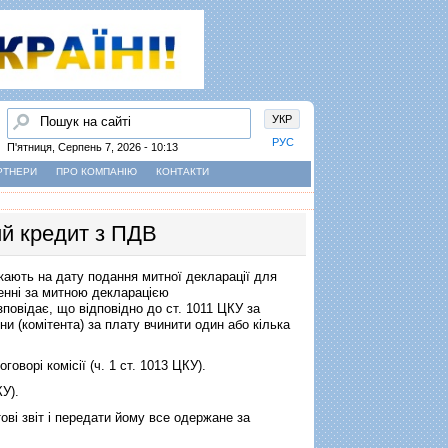
Пошук
УКР
РУС
П'ятниця, Серпень 7, 2026 - 10:13
РТНЕРИ
ПРО КОМПАНІЮ
КОНТАКТИ
ий кредит з ПДВ
кають на дату подання митної декларації для
енні за митною декларацією
повідає, що відповідно до ст. 1011 ЦКУ за
ни (комітента) за плату вчинити один або кілька
оворі комісії (ч. 1 ст. 1013 ЦКУ).
КУ).
ові звіт і передати йому все одержане за