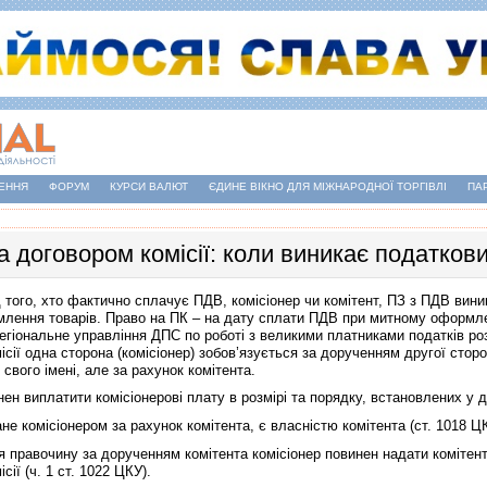
ЕННЯ
ФОРУМ
КУРСИ ВАЛЮТ
ЄДИНЕ ВІКНО ДЛЯ МІЖНАРОДНОЇ ТОРГІВЛІ
ПА
а договором комісії: коли виникає податков
 того, хто фактично сплачує ПДВ, комісіонер чи комітент, ПЗ з ПДВ вини
лення товарів. Право на ПК – на дату сплати ПДВ при митному оформл
егіональне управління ДПС по роботі з великими платниками податків роз
ісії одна сторона (комісіонер) зобов’язується за дорученням другої сторо
 свого імені, але за рахунок комітента.
ен виплатити комісіонерові плату в розмірі та порядку, встановлених у дог
не комісіонером за рахунок комітента, є власністю комітента (ст. 1018 Ц
я правочину за дорученням комітента комісіонер повинен надати комітент
сії (ч. 1 ст. 1022 ЦКУ).