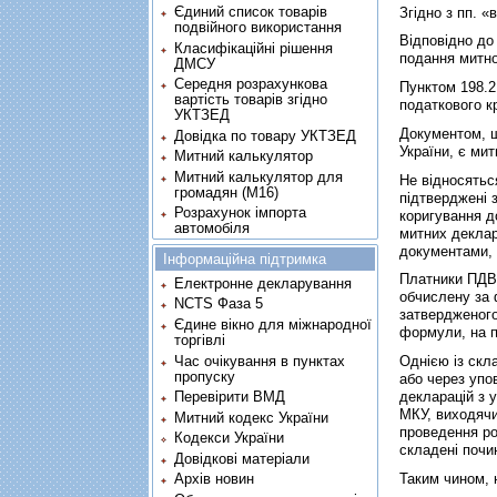
Єдиний список товарів
Згідно з пп. 
подвійного використання
Відповідно до
Класифікаційні рішення
подання митно
ДМСУ
Середня розрахункова
Пунктом 198.2
вартість товарів згідно
податкового к
УКТЗЕД
Документом, щ
Довідка по товару УКТЗЕД
України, є ми
Митний калькулятор
Митний калькулятор для
Не відносятьс
громадян (М16)
підтверджені 
Розрахунок імпорта
коригування д
автомобіля
митних деклар
документами, 
Інформаційна підтримка
Платники ПДВ 
Електронне декларування
обчислену за 
NCTS Фаза 5
затвердженого
Єдине вікно для міжнародної
формули, на п
торгівлі
Час очікування в пунктах
Однією із скл
пропуску
або через упо
Перевірити ВМД
декларацій з 
МКУ, виходячи
Митний кодекс України
проведення ро
Кодекси України
складені почи
Довідкові матеріали
Таким чином, 
Архів новин