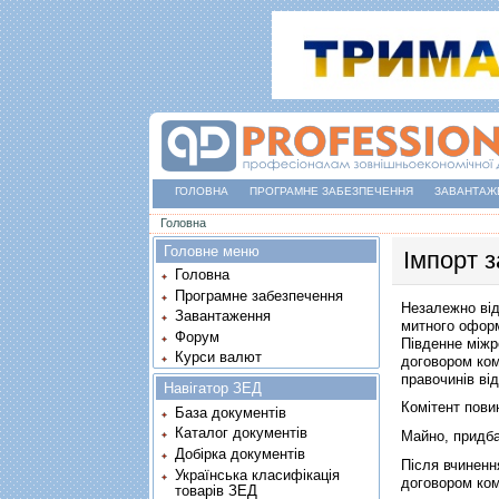
ГОЛОВНА
ПРОГРАМНЕ ЗАБЕЗПЕЧЕННЯ
ЗАВАНТАЖ
Ви є тут
Головна
Головне меню
Імпорт з
Головна
Програмне забезпечення
Незалежно від
Завантаження
митного оформ
Форум
Південне міжр
Курси валют
договором ком
правочинів від
Навігатор ЗЕД
Комітент повин
База документів
Каталог документів
Майно, придба
Добірка документів
Після вчиненн
Українська класифікація
договором комі
товарів ЗЕД