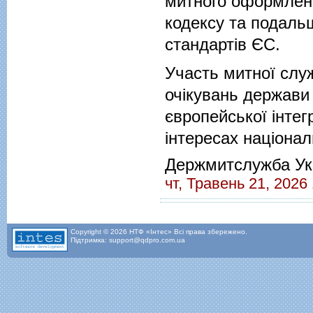
митного оформленн
кодексу та подальш
стандартів ЄС.
Участь митної служ
очікувань держави 
європейської інте
інтересах націонал
Держмитслужба Ук
чт, Травень 21, 2026 
Copyright © 2026 НТФ «Інтес» Всі права збережено.
Підтримка: support@qdpro.com.ua