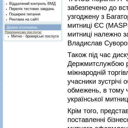
Віддалений контроль ВМД
забезпечено до вст
Перелік тестових завдань
Поширені питання
узгоджену з Багат
Реклама на сайті
митниці ЄС (MASP-C
Дошка оголошень
митниці належно за
Пропонуємо послуги:
Митно - брокерські послуги
Владислав Суворо
Також під час диск
Держмитслужбою рі
міжнародній торгів
учасники зустрічі
обмежень, в тому ч
української митниці
Крім того, предст
поставленні бізне