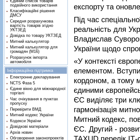
Єдиний список товарів
експорту та оновле
подвійного використання
Класифікаційні рішення
ДМСУ
Під час спеціально
Середня розрахункова
вартість товарів згідно
реальність для Ук
УКТЗЕД
Довідка по товару УКТЗЕД
Владислав Суворов
Митний калькулятор
України щодо спро
Митний калькулятор для
громадян (М16)
Розрахунок імпорта
«У контексті європ
автомобіля
елементом. Вступи
Інформаційна підтримка
Електронне декларування
кордоном, а тому 
NCTS Фаза 5
єдиними європейсь
Єдине вікно для міжнародної
торгівлі
ЄС виділяє три кл
Час очікування в пунктах
пропуску
гармонізація митно
Перевірити ВМД
Митний кодекс України
Митний кодекс, по
Кодекси України
Довідкові матеріали
ЄС. Другий - розви
Архів новин
TAXUD перелік ІТ-
Обговорення законопроектів