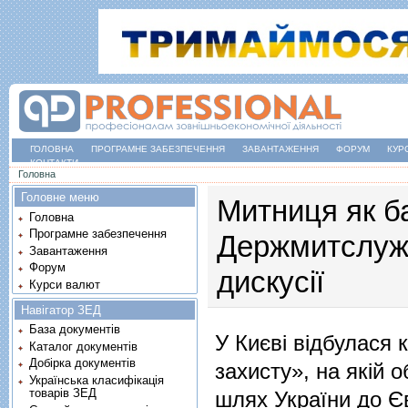
ГОЛОВНА
ПРОГРАМНЕ ЗАБЕЗПЕЧЕННЯ
ЗАВАНТАЖЕННЯ
ФОРУМ
КУР
КОНТАКТИ
Ви є тут
Головна
Головне меню
Митниця як ба
Головна
Програмне забезпечення
Держмитслужб
Завантаження
Форум
дискусії
Курси валют
Навігатор ЗЕД
База документів
​У Києві відбулася
Каталог документів
Добірка документів
захисту», на якій 
Українська класифікація
товарів ЗЕД
шлях України до Є