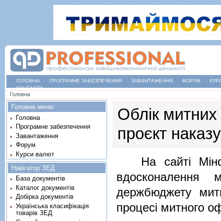
ГОЛОВНА
ПРОГРАМНЕ ЗАБЕЗПЕЧЕННЯ
ЗАВАНТАЖЕННЯ
ФОРУМ
КУР
КОНТАКТИ
Ви є тут
Головна
Головне меню
Облік митних
Головна
Програмне забезпечення
проєкт наказ
Завантаження
Форум
Курси валют
На сайті Мінфін
Навігатор ЗЕД
вдосконалення 
База документів
Каталог документів
держбюджету мит
Добірка документів
процесі митного 
Українська класифікація
товарів ЗЕД