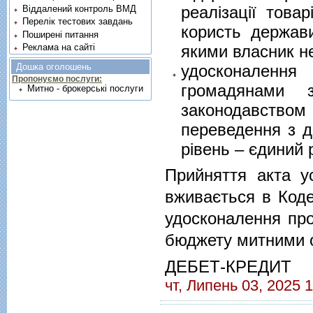
реалізації тов
Віддалений контроль ВМД
Перелік тестових завдань
користь держав
Поширені питання
якими власник не
Реклама на сайті
удосконалення
Дошка оголошень
Пропонуємо послуги:
громадянами 
Митно - брокерські послуги
законодавств
переведення з д
рівень – єдиний 
Прийняття акта ус
вживається в Коде
удосконалення про
бюджету митними о
ДЕБЕТ-КРЕДИТ
чт, Липень 03, 2025 