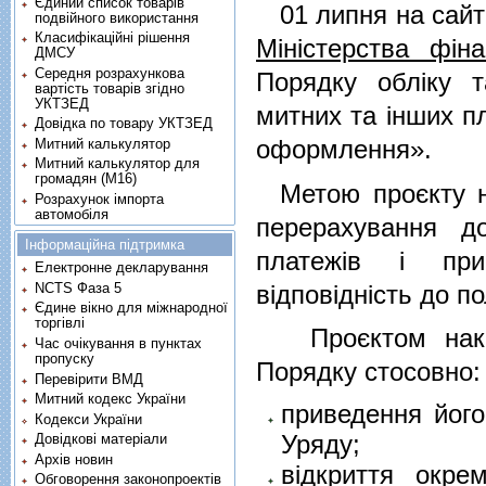
Єдиний список товарів
01 липня на сайті
подвійного використання
Класифікаційні рішення
Міністерства фіна
ДМСУ
Середня розрахункова
Порядку обліку 
вартість товарів згідно
УКТЗЕД
митних та інших пл
Довідка по товару УКТЗЕД
оформлення».
Митний калькулятор
Митний калькулятор для
громадян (М16)
Метою проєкту на
Розрахунок імпорта
автомобіля
перерахування д
Інформаційна підтримка
платежів і при
Електронне декларування
відповідність до п
NCTS Фаза 5
Єдине вікно для міжнародної
торгівлі
Проєктом наказу
Час очікування в пунктах
пропуску
Порядку стосовно:
Перевірити ВМД
Митний кодекс України
приведення його
Кодекси України
Уряду;
Довідкові матеріали
Архів новин
відкриття окре
Обговорення законопроектів