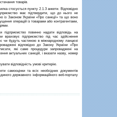
стачання товарів.
а стосується пункту 2.1.3 анкети. Відповідно
ідприємство має підтвердити, що до нього не
но із Законом України «Про санкції» та що воно
ущення операцій із товарами або контрагентами,
ціями.
 підприємство повинно надати відповідь на
чи враховує підприємство під час здійснення
і є чи будуть частиною в міжнародному ланцюзі
проваджені відповідно до Закону України «Про
описати, які саме процедури запроваджені на
ення актуальних санкцій, і вказати назву, номер
увати відповідність умові критерію.
ти самооцінки та всіх необхідних документів
 єдиного державного інформаційного веб-порталу