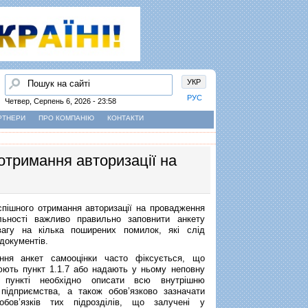
Пошук
УКР
РУС
Четвер, Серпень 6, 2026 - 23:58
РТНЕРИ
ПРО КОМПАНІЮ
КОНТАКТИ
отримання авторизації на
пішного отримання авторизації на провадження
яльності важливо правильно заповнити анкету
увагу на кілька поширених помилок, які слід
 документів.
 анкет самооцінки часто фіксується, що
юють пункт 1.1.7 або надають у ньому неповну
 пункті необхідно описати всю внутрішню
 підприємства, а також обов’язково зазначати
обов’язків тих підрозділів, що залучені у