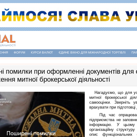
ЕННЯ
ФОРУМ
КУРСИ ВАЛЮТ
ЄДИНЕ ВІКНО ДЛЯ МІЖНАРОДНОЇ ТОРГІВЛІ
ПА
і помилки при оформленні документів для 
ення митної брокерської діяльності
Нагадуємо, що для ус
митної брокерської ді
самооцінки. Зверніть 
врахувати при підготовці
Під час опрацювання
підприємства не заповн
інформацію. У цьому
організаційну структуру
опис функціональних 