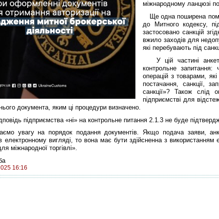
міжнародному ланцюзі по
Ще одна поширена помилк
до Митного кодексу, п
застосовано санкцій згід
вжило заходів для недоп
які перебувають під санк
У цій частині анкети
контрольне запитання: 
операцій з товарами, як
постачання, санкції, за
санкції»? Також слід 
підприємстві для відстеж
шнього документа, яким ці процедури визначено.
овідь підприємства «ні» на контрольне питання 2.1.3 не буде підтвердж
аємо увагу на порядок подання документів. Якщо подача заяви, анке
в електронному вигляді, то вона має бути здійсненна з використанням
для міжнародної торгівлі».
ба
2025 16:16