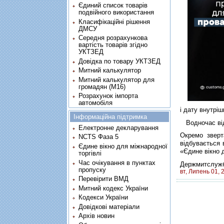
Єдиний список товарів
подвійного використання
Класифікаційні рішення
ДМСУ
Середня розрахункова
вартість товарів згідно
УКТЗЕД
Довідка по товару УКТЗЕД
Митний калькулятор
Митний калькулятор для
громадян (М16)
Розрахунок імпорта
автомобіля
і дату внутрі
Інформаційна підтримка
Водночас відп
Електронне декларування
Окремо зверт
NCTS Фаза 5
відбувається 
Єдине вікно для міжнародної
«Єдине вікно 
торгівлі
Час очікування в пунктах
Держмитслуж
пропуску
вт, Липень 01, 
Перевірити ВМД
Митний кодекс України
Кодекси України
Довідкові матеріали
Архів новин