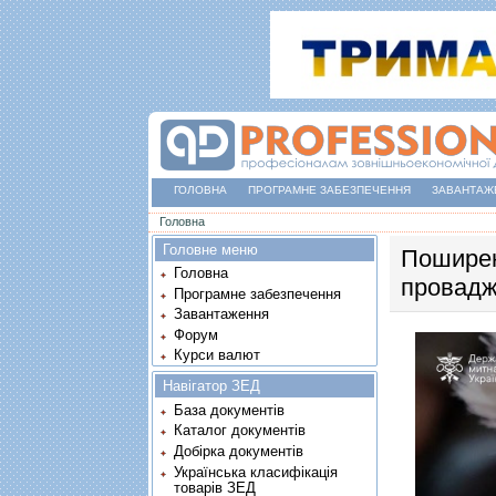
ГОЛОВНА
ПРОГРАМНЕ ЗАБЕЗПЕЧЕННЯ
ЗАВАНТАЖ
Ви є тут
Головна
Головне меню
Поширен
Головна
провадж
Програмне забезпечення
Завантаження
Форум
Курси валют
Навігатор ЗЕД
База документів
Каталог документів
Добірка документів
Українська класифікація
товарів ЗЕД