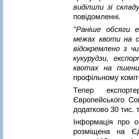
виділили зі склад
повідомленні.
"Раніше обсяги 
межах квоти на си
відокремлено з ч
кукурудзи, експо
квотах на пшени
профільному коміте
Тепер експорт
Європейського Со
додатково 30 тис. 
Інформація про о
розміщена на Єд