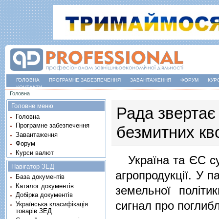
ГОЛОВНА
ПРОГРАМНЕ ЗАБЕЗПЕЧЕННЯ
ЗАВАНТАЖЕННЯ
ФОРУМ
КУР
КОНТАКТИ
Ви є тут
Головна
Головне меню
Рада звертає
Головна
Програмне забезпечення
безмитних кв
Завантаження
Форум
Курси валют
Україна та ЄС сут
Навігатор ЗЕД
агропродукції. У п
База документів
Каталог документів
земельної політ
Добірка документів
сигнал про поглибл
Українська класифікація
товарів ЗЕД