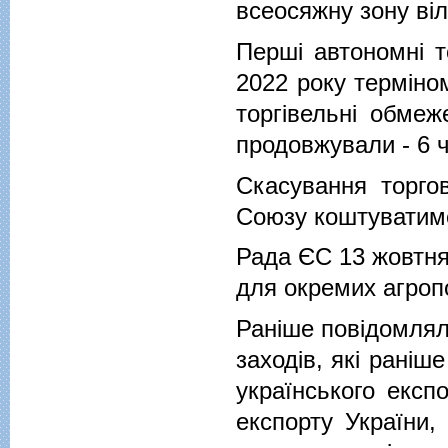
всеосяжну зону віль
Перші автономні т
2022 року терміном
торгівельні обмеж
продовжували - 6 ч
Скасування торго
Союзу коштуватиме 
Рада ЄС 13 жовтня
для окремих агропо
Раніше повідомля
заходів, які рані
українського експ
експорту України,