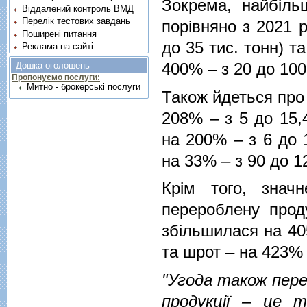
Зокрема, найбіль
Віддалений контроль ВМД
Перелік тестових завдань
порівняно з 2021 
Поширені питання
до 35 тис. тонн) т
Реклама на сайті
400% – з 20 до 100 
Дошка оголошень
Пропонуємо послуги:
Митно - брокерські послуги
Також йдеться про
208% – з 5 до 15,
на 200% – з 6 до 1
на 33% – з 90 до 12
Крім того, знач
перероблену проду
збільшилася на 405
та шрот – на 423% (
"Угода також пере
продукції – це 