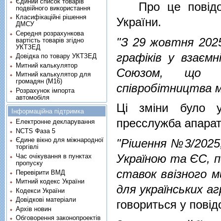
Єдиний список товарів
Про це повідомл
подвійного використання
Класифікаційні рішення
України.
ДМСУ
Середня розрахункова
"З 29 жовтня 202
вартість товарів згідно
УКТЗЕД
графіків у взаєм
Довідка по товару УКТЗЕД
Митний калькулятор
Союзом, що в
Митний калькулятор для
громадян (М16)
співробітництва м
Розрахунок імпорта
автомобіля
Ці зміни було у
Інформаційна підтримка
пресслужба апарат
Електронне декларування
NCTS Фаза 5
Єдине вікно для міжнародної
"Рішення №3/2025,
торгівлі
Україною та ЄС, п
Час очікування в пунктах
пропуску
ставок ввізного 
Перевірити ВМД
Митний кодекс України
для українських аг
Кодекси України
Довідкові матеріали
говориться у повід
Архів новин
Обговорення законопроектів