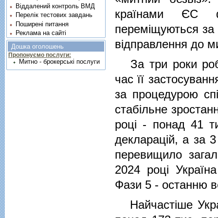
Віддалений контроль ВМД
країнами ЄС ф
Перелік тестових завдань
Поширені питання
переміщуються за 
Реклама на сайті
відправлення до м
Дошка оголошень
Пропонуємо послуги:
За три роки робо
Митно - брокерські послуги
час її застосуван
за процедурою спі
стабільне зростанн
році - понад 41 т
декларацій, а за 3
перевищило загаль
2024 році Україн
Фази 5 - останню в
Найчастіше Украї