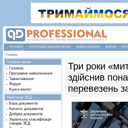
ГОЛОВНА
ПРОГРАМНЕ ЗАБЕЗПЕЧЕННЯ
ЗАВАНТАЖЕННЯ
ФОРУМ
КУР
КОНТАКТИ
Ви є тут
Головна
Головне меню
Три роки «мит
Головна
Програмне забезпечення
здійснив пона
Завантаження
Форум
перевезень з
Курси валют
Навігатор ЗЕД
База документів
Каталог документів
Добірка документів
Українська класифікація
товарів ЗЕД