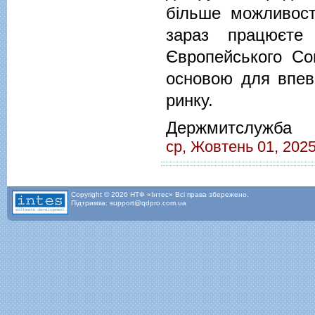
більше можливос
зараз працюєте
Європейського Сою
основою для впев
ринку.
Держмитслужба
ср, Жовтень 01, 2025
Copyright © 2026 НТФ «Інтес» Всі права збережено.
Підтримка: support@qdpro.com.ua