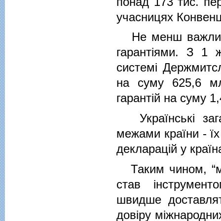
понад 173 тис. пе
учасницях Конвенції
Не менш важливи
гарантіями. З 1 
системі Держмитсл
на суму 625,6 м
гарантій на суму 1
Українські загал
межами країни - їх
декларацій у країн
Таким чином, “мит
став інструмент
швидше доставлят
довіру міжнародни