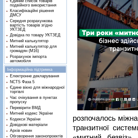
Єдиний список товарів
подвійного використання
Класифікаційні рішення
ДМСУ
Середня розрахункова
вартість товарів згідно
УКТЗЕД
Довідка по товару УКТЗЕД
Митний калькулятор
Митний калькулятор для
громадян (М16)
Розрахунок імпорта
автомобіля
Інформаційна підтримка
Електронне декларування
NCTS Фаза 5
Єдине вікно для міжнародної
торгівлі
Час очікування в пунктах
пропуску
Перевірити ВМД
Митний кодекс України
розпочалось міжна
Кодекси України
Довідкові матеріали
транзитної систем
Архів новин
«митний безвіз».
Обговорення законопроектів