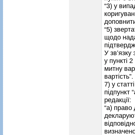
“3) у вип
коригуван
доповнити
“5) зверт
щодо нада
підтвердж
У зв’язку
у пункті 
митну вар
вартість”.
7) у статті
підпункт “
редакції:
“а) право
декларуют
відповідн
визначено