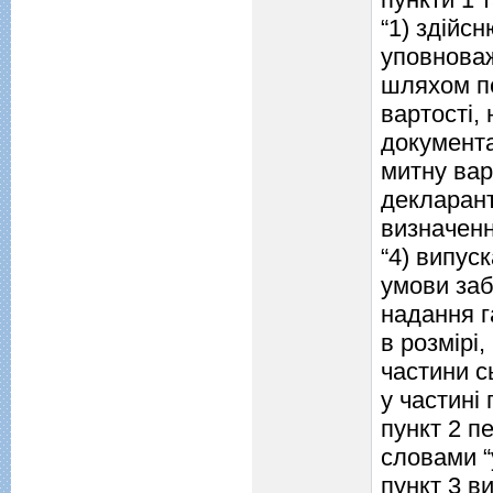
“1) здійс
уповноваж
шляхом пе
вартості,
документа
митну вар
декларан
визначенн
“4) випус
умови заб
надання г
в розмірі
частини с
у частині 
пункт 2 п
словами “
пункт 3 ви