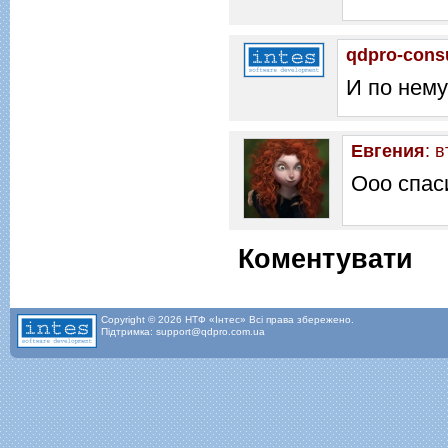
qdpro-cons
И по нему
Евгения
: 
Ооо спас
Коментувати
Copyright © 2026 НТФ «Інтес» Всі права збережено.
Підтримка: support@qdpro.com.ua