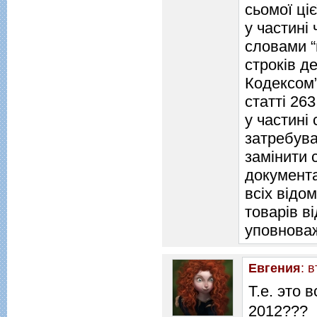
сьомої цієї
у частині
словами “
строків д
Кодексом”
статті 263
у частині
затребува
замінити 
документа
всіх відо
товарів в
уповноваж
Евгения
: 
Т.е. это
2012???