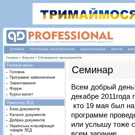
ГОЛОВНА
ПРОГРАМНЕ ЗАБЕЗПЕЧЕННЯ
ЗАВАНТАЖЕННЯ
ФОРУМ
КУР
КОНТАКТИ
Ви є тут
Головна
»
Форуми
»
Обговорення законопроектів
Головне меню
Семинар
Головна
Програмне забезпечення
Завантаження
Всем добрый день!
Форум
Курси валют
декабре 2011года 
Навігатор ЗЕД
кто 19 мая был на
База документів
программе проведе
Каталог документів
Добірка документів
или услышу тоже с
Українська класифікація
товарів ЗЕД
всем зарание.