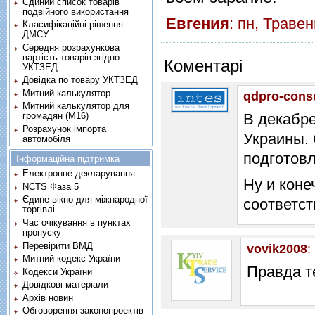
Єдиний список товарів
подвійного використання
Евгения
: пн, Траве
Класифікаційні рішення
ДМСУ
Середня розрахункова
вартість товарів згідно
Коментарі
УКТЗЕД
Довідка по товару УКТЗЕД
Митний калькулятор
qdpro-cons
Митний калькулятор для
громадян (М16)
В декабре
Розрахунок імпорта
Украины. 
автомобіля
подготов
Інформаційна підтримка
Електронне декларування
Ну и кон
NCTS Фаза 5
Єдине вікно для міжнародної
соответст
торгівлі
Час очікування в пунктах
пропуску
Перевірити ВМД
vovik2008
:
Митний кодекс України
Правда т
Кодекси України
Довідкові матеріали
Архів новин
Обговорення законопроектів