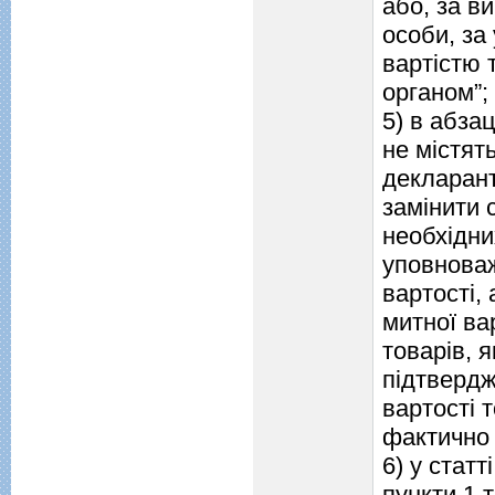
або, за в
особи, за
вартістю 
органом”;
5) в абза
не містят
декларант
замінити 
необхідни
уповнова
вартості,
митної ва
товарів, я
підтвердж
вартості 
фактично 
6) у статті
пункти 1 т