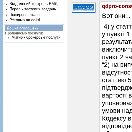
Віддалений контроль ВМД
qdpro-cons
Перелік тестових завдань
Вот они...
Поширені питання
Реклама на сайті
4) у статт
Дошка оголошень
у пункті 
Пропонуємо послуги:
Митно - брокерські послуги
результат
виключит
пункт 2 ча
“2) на вип
відсутнос
статтею 5
підтвердж
вартості 
уповноваж
умови над
Кодексу в
відповідн