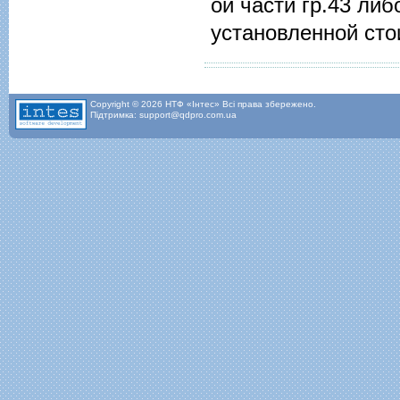
ой части гр.43 либ
установленной сто
Copyright © 2026 НТФ «Інтес» Всі права збережено.
Підтримка: support@qdpro.com.ua