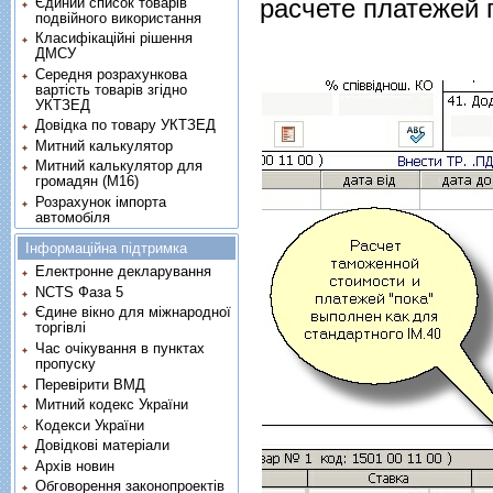
расчете платежей 
Єдиний список товарів
подвійного використання
Класифікаційні рішення
ДМСУ
Середня розрахункова
вартість товарів згідно
УКТЗЕД
Довідка по товару УКТЗЕД
Митний калькулятор
Митний калькулятор для
громадян (М16)
Розрахунок імпорта
автомобіля
Інформаційна підтримка
Електронне декларування
NCTS Фаза 5
Єдине вікно для міжнародної
торгівлі
Час очікування в пунктах
пропуску
Перевірити ВМД
Митний кодекс України
Кодекси України
Довідкові матеріали
Архів новин
Обговорення законопроектів