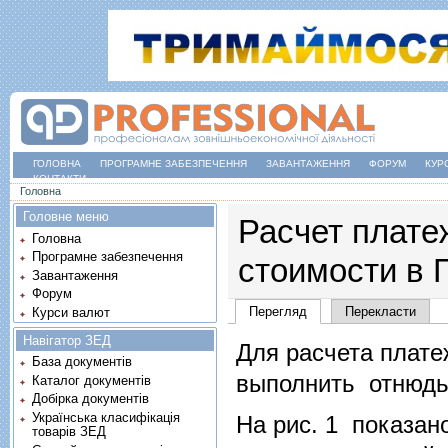
ГОЛОВНА
ПРОГРАМНЕ ЗАБЕЗПЕЧЕННЯ
ЗАВАНТАЖЕННЯ
ФОРУМ
КУР
КОНТАКТИ
Ви є тут
Головна
Головне меню
Расчет плате
Головна
Програмне забезпечення
стоимости в Г
Завантаження
Форум
Основні вкладки
Перегляд
(активна вкладка)
Перекласти
Курси валют
Навігатор ЗЕД
Для расчета плате
База документів
выполнить отнюдь
Каталог документів
Добірка документів
Українська класифікація
На рис. 1 показан
товарів ЗЕД